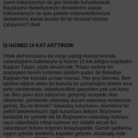
üzere imkanlarımızı da göz önünde bulundurarak,
Büyükşehir Belediyemizin desteklerini alarak,
hükümetimizin ve aynı şekilde milletvekillerimizin
desteklerini alarak bunları bir bir bertaraf etmeye
çalışıyoruz? dedi.
İŞ HIZIMIZI 10 KAT ARTTIRDIK
Ortak akıl konusuna da vurgu yaptığı konuşmasında
vatandaşların katkılarıyla iş hızının 10 kat arttığını kaydeden
Başkan Taban, şöyle devam etti: ?Hazır sizlerle bir
aradayken benim sizlerden talebim şudur; bir Belediye
Başkanı her konuda uzman olamaz. Her şeyi bilemez. Ben
işletme eğitimi aldım bu konuda bir uzmanlığım olabilir ama
şehir yönetiminde, belediyecilikte gerçekten pek çok konu
var. Ben şunu arzu ediyorum; gelişmiş seviyede olan
ülkelerde, şehirlerde vatandaş duyarlı vatandaş seviyesine
gelmiş. Bu ne demek? Vatandaş sorunlarını, önerilerini bir
yetkili beklemeksizin ilgili kurumlara iletiyor. Böylesine
kalabalık bir şehirde ille bir Başkanının vatandaşı bulması
veya vatandaşla irtibat kurması zor olabilir ancak biz
vatandaşın bizlere erişimini kolaylaştırdık. Günün şartlarına
uygun şekilde telefonla, kapıdan gelerek, whatsapp hattı