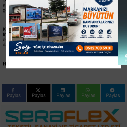
atlayıp geçmek değil bu sorun hangi kurumu ilgilendiriyorsa
gerekli bilgilendirmeyi yapmanızı istiyoruz.?
Konuşmanın ardından vatandaşların kendi bölgeleri ve
İnegöl´e ilişkin sorun, talep ve önerilerini iletmesiyle devam
eden Bereket Sofrası Buluşmasında, mahalledeki sorunlar
da dile getirildi.
Haber ve Fotoğraf: Kurum Bülteni
Paylas
Paylas
Paylas
Paylas
Paylas