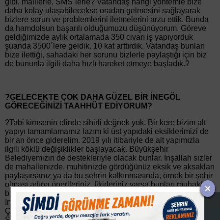
gibi, maillerle, SMS´lerle? Vatandaş hangi yöntemle bize
daha kolay ulaşabilecekse oradan gelmesini sağlayarak
bizlere sorun ve problemlerini iletmelerini arzu ettik. Bunda
da hamdolsun başarılı olduğumuzu düşünüyorum. Göreve
geldiğimizde aylık ortalamada 350 civarı iş yapıyorduk
şuanda 3500´lere geldik. 10 kat arttırdık. Vatandaş bunları
bize ilettiği, sahadaki her sorunu bizlerle paylaştığı için biz
de bununla ilgili daha hızlı hareket etmeye başladık.?
?GELECEKTE ÇOK DAHA GÜZEL BİR İNEGÖL
GÖRECEĞİNİZİ TAAHHÜT EDİYORUM?
?Tabi kimsenin elinde sihirli değnek yok. Bir kere bizim alt
yapıyı tamamlamamız lazım ki üst yapıdaki eksiklerimizi de
bir an önce giderelim. 2019 yılı itibariyle de alt yapımızla
ilgili köklü değişiklikler başlayacak. Büyükşehir
Belediyemizin de destekleriyle olacak bunlar. İnşallah sizler
de mahallenizde, muhitinizde gördüğünüz eksik ve aksakları
paylaşırsanız ya da bu şehrin kalkınmasında, örnek bir şehir
olması adına önerileriniz, fikirleriniz varsa bunları muhakkak
bizlere iletin. İnşallah gelecekte ben çok daha güzel bir
İnegöl göreceğimizi şimdiden sizlere taahhüt edebiliyorum.
Çünkü bunun için yapılması gerekenler çok basit ve belli.
Sadece hep birlikte hareket etmemiz lazım. Sorunu görüp de