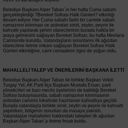
Belediye Başkanı Alper Taban´ın her hafta Cuma sabahı
gerçekleştirdiği ?Bereket Sofrası Halk Günleri? etkinliği
devam ediyor. Her Cuma sabahı farklı bir camide sabah
namazının kılınması ve ardından simit, zeytin, peynir ile
kahvaltı yapılarak şehrin idarecilerinin burada halkla bir
araya gelmesini sağlayan Bereket Sofrası, bu hafta Mevlana
Camisinde kuruldu. Vatandaşların sorunlarını ilk ağızdan
idarecilere iletme imkanı sağlayan Bereket Sofrası Halk
Günleri etkinliğine, cami cemaatinin ilgisi de yoğun oldu.
MAHALLELİ TALEP VE ÖNERİLERİNİ BAŞKANA İLETTİ
Belediye Başkanı Alper Taban ile birlikte Başkan Vekili
Turgay Yel, AK Parti İlçe Başkanı Mustafa Ersan, parti
yöneticileri ve bazı meclis üyelerinin de katıldığı Bereket
Sofrası buluşmasında, sabah namazının kılınmasının
ardından caminin lokalinde hazırlanan kahvaltıya geçildi.
Burada vatandaşla birlikte simit, zeytin ve peynir ile kahvaltı
yapılırken, bölgenin sorunları da masaya yatırıldı.
Vatandaşlar mahalleleri hakkındaki talepleri ilk ağızdan
Başkan Alper Taban´a iletme fırsatı buldu.