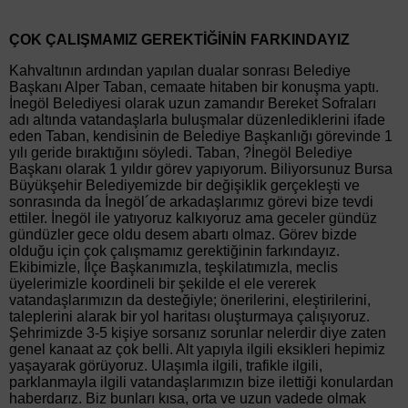
ÇOK ÇALIŞMAMIZ GEREKTİĞİNİN FARKINDAYIZ
Kahvaltının ardından yapılan dualar sonrası Belediye
Başkanı Alper Taban, cemaate hitaben bir konuşma yaptı.
İnegöl Belediyesi olarak uzun zamandır Bereket Sofraları
adı altında vatandaşlarla buluşmalar düzenlediklerini ifade
eden Taban, kendisinin de Belediye Başkanlığı görevinde 1
yılı geride bıraktığını söyledi. Taban, ?İnegöl Belediye
Başkanı olarak 1 yıldır görev yapıyorum. Biliyorsunuz Bursa
Büyükşehir Belediyemizde bir değişiklik gerçekleşti ve
sonrasında da İnegöl´de arkadaşlarımız görevi bize tevdi
ettiler. İnegöl ile yatıyoruz kalkıyoruz ama geceler gündüz
gündüzler gece oldu desem abartı olmaz. Görev bizde
olduğu için çok çalışmamız gerektiğinin farkındayız.
Ekibimizle, İlçe Başkanımızla, teşkilatımızla, meclis
üyelerimizle koordineli bir şekilde el ele vererek
vatandaşlarımızın da desteğiyle; önerilerini, eleştirilerini,
taleplerini alarak bir yol haritası oluşturmaya çalışıyoruz.
Şehrimizde 3-5 kişiye sorsanız sorunlar nelerdir diye zaten
genel kanaat az çok belli. Alt yapıyla ilgili eksikleri hepimiz
yaşayarak görüyoruz. Ulaşımla ilgili, trafikle ilgili,
parklanmayla ilgili vatandaşlarımızın bize ilettiği konulardan
haberdarız. Biz bunları kısa, orta ve uzun vadede olmak