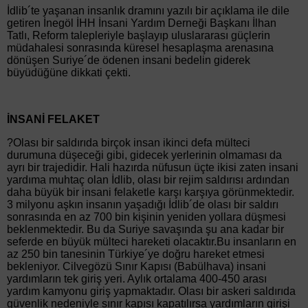
İdlib´te yaşanan insanlık dramını yazılı bir açıklama ile dile
getiren İnegöl İHH İnsani Yardım Derneği Başkanı İlhan
Tatlı, Reform talepleriyle başlayıp uluslararası güçlerin
müdahalesi sonrasında küresel hesaplaşma arenasına
dönüşen Suriye´de ödenen insani bedelin giderek
büyüdüğüne dikkati çekti.
İNSANİ FELAKET
?Olası bir saldırıda birçok insan ikinci defa mülteci
durumuna düşeceği gibi, gidecek yerlerinin olmaması da
ayrı bir trajedidir. Hali hazırda nüfusun üçte ikisi zaten insani
yardıma muhtaç olan İdlib, olası bir rejim saldırısı ardından
daha büyük bir insani felaketle karşı karşıya görünmektedir.
3 milyonu aşkın insanın yaşadığı İdlib´de olası bir saldırı
sonrasında en az 700 bin kişinin yeniden yollara düşmesi
beklenmektedir. Bu da Suriye savaşında şu ana kadar bir
seferde en büyük mülteci hareketi olacaktır.Bu insanların en
az 250 bin tanesinin Türkiye´ye doğru hareket etmesi
bekleniyor. Cilvegözü Sınır Kapısı (Babülhava) insani
yardımların tek giriş yeri. Aylık ortalama 400-450 arası
yardım kamyonu giriş yapmaktadır. Olası bir askeri saldırıda
güvenlik nedeniyle sınır kapısı kapatılırsa yardımların girişi