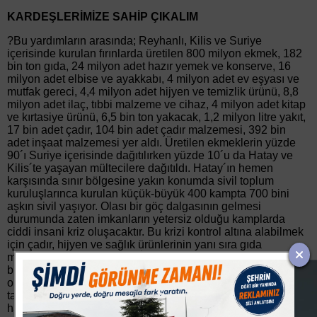
KARDEŞLERİMİZE SAHİP ÇIKALIM
?Bu yardımların arasında; Reyhanlı, Kilis ve Suriye
içerisinde kurulan fırınlarda üretilen 800 milyon ekmek, 182
bin ton gıda, 24 milyon adet hazır yemek ve konserve, 16
milyon adet elbise ve ayakkabı, 4 milyon adet ev eşyası ve
mutfak gereci, 4,4 milyon adet hijyen ve temizlik ürünü, 8,8
milyon adet ilaç, tıbbi malzeme ve cihaz, 4 milyon adet kitap
ve kırtasiye ürünü, 6,5 bin ton yakacak, 1,2 milyon litre yakıt,
17 bin adet çadır, 104 bin adet çadır malzemesi, 392 bin
adet inşaat malzemesi yer aldı. Üretilen ekmeklerin yüzde
90´ı Suriye içerisinde dağıtılırken yüzde 10´u da Hatay ve
Kilis´te yaşayan mültecilere dağıtıldı. Hatay´ın hemen
karşısında sınır bölgesine yakın konumda sivil toplum
kuruluşlarınca kurulan küçük-büyük 400 kampta 700 bini
aşkın sivil yaşıyor. Olası bir göç dalgasının gelmesi
durumunda zaten imkanların yetersiz olduğu kamplarda
ciddi insani kriz oluşacaktır. Bu krizi kontrol altına alabilmek
için çadır, hijyen ve sağlık ürünlerinin yanı sıra gıda
malzemelerine ihtiyaç var. İdlib´de yaşanan katliamların
büyümesi halinde Halep´ten daha trajik bir sonuca sebep
olabilir. Bombardımanın durdurulması ya da sivillerin
tahliyesine yol açan siyasi bir anlaşmanın sağlanmaması
halinde modern Suriye tarihine kara bir leke olarak