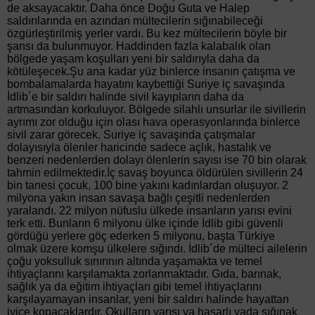
de aksayacaktır. Daha önce Doğu Guta ve Halep
saldırılarında en azından mültecilerin sığınabileceği
özgürleştirilmiş yerler vardı. Bu kez mültecilerin böyle bir
şansı da bulunmuyor. Haddinden fazla kalabalık olan
bölgede yaşam koşulları yeni bir saldırıyla daha da
kötüleşecek.Şu ana kadar yüz binlerce insanın çatışma ve
bombalamalarda hayatını kaybettiği Suriye iç savaşında
İdlib´e bir saldırı halinde sivil kayıpların daha da
artmasından korkuluyor. Bölgede silahlı unsurlar ile sivillerin
ayrımı zor olduğu için olası hava operasyonlarında binlerce
sivil zarar görecek. Suriye iç savaşında çatışmalar
dolayısıyla ölenler haricinde sadece açlık, hastalık ve
benzeri nedenlerden dolayı ölenlerin sayısı ise 70 bin olarak
tahmin edilmektedir.İç savaş boyunca öldürülen sivillerin 24
bin tanesi çocuk, 100 bine yakını kadınlardan oluşuyor. 2
milyona yakın insan savaşa bağlı çeşitli nedenlerden
yaralandı. 22 milyon nüfuslu ülkede insanların yarısı evini
terk etti. Bunların 6 milyonu ülke içinde İdlib gibi güvenli
gördüğü yerlere göç ederken 5 milyonu, başta Türkiye
olmak üzere komşu ülkelere sığındı. İdlib´de mülteci ailelerin
çoğu yoksulluk sınırının altında yaşamakta ve temel
ihtiyaçlarını karşılamakta zorlanmaktadır. Gıda, barınak,
sağlık ya da eğitim ihtiyaçları gibi temel ihtiyaçlarını
karşılayamayan insanlar, yeni bir saldırı halinde hayattan
iyice kopacaklardır. Okulların yarısı ya hasarlı yada sığınak