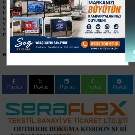
geçecektir. Sivillerin sistematik olarak hedef alınması ve
öldürülmesini önlemek için başta Türkiye olmak üzere
uluslararası camianın harekete geçirilmesi ve duyarlılıkların
arttırılması insani bir vazife olarak görülmelidir. Bölgede
yaşanan ve planlanan katliamların durdurulması için Türkiye
ve dünya kamuoyunu harekete geçmeye çağırıyor,
mazlumlara sahip çıkmaya davet ediyoruz? dedi.
Haber veFotoğraf: Osman GÜRBAŞ
Paylas
Paylas
Paylas
Paylas
Paylas