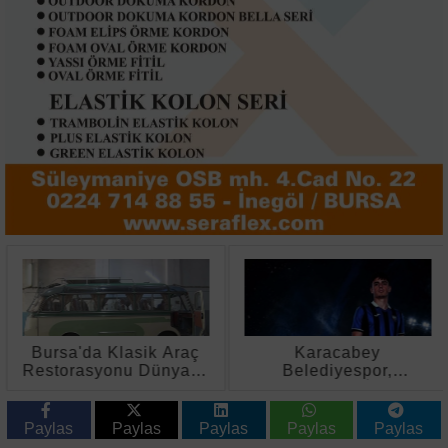
Bursa'da Klasik Araç
Karacabey
Restorasyonu Dünyaya
Belediyespor,
Açılıyor
Bursaspor'dan İki Genç
Yeteneği Kadrosuna
Kattı
Paylas
Paylas
Paylas
Paylas
Paylas