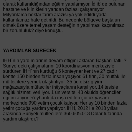
olarak kullanıldığından eğitim yapılamıyor. İdlib´de bulunan
hastane ve kliniklerin yarıdan fazlası çalışamıyor.
Milyonlarca hektar tarım arazisi ya yok edildi yada
kullanılamaz hale getirildi. Bu nedenle bölgeye başta un
olmak üzere temel yaşam desteğinin yapılması kaçınılmaz
bir zorunluluk? diye konuştu.
YARDIMLAR SÜRECEK
İHH´nın yardımlarının devam ettiğini aktaran Başkan Tatlı, ?
Suriye´deki çalışmalarını 10 koordinasyon merkeziyle
sürdüren İHH´nın kurduğu 6 konteyner kent ve 27 çadır
kentte 150 binden fazla insan yaşıyor. 61 fırın, 30 mutfak ile
mültecilere yemek ulaştırılıyor. 35 ücretsiz giyim
mağazasıyla mülteciler ihtiyaçlarını karşılıyor. 14 tesisle
sağlık hizmeti veriliyor. 1 üniversite, 43 okulda öğrenciler
eğitim alıyor. Reyhanlı´da inşa edilen çocuk yaşam
merkezinde 990 yetim çocuk kalıyor. Her ay 10 binden fazla
yetim çocuğa yardım yapılıyor. İHH, 2012 ile 2018 yılları
arasında Suriyeli mültecilere 360.605.013 Dolar tutarında
yardım ulaştırdı.?