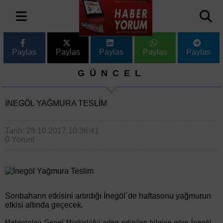
Paylas
Paylas
Paylas
Paylas
Paylas
GÜNCEL
İNEGÖL YAĞMURA TESLIM
Tarih: 28.10.2017 10:36:41
0 Yorum
Sonbaharın etkisini artırdığı İnegöl´de haftasonu yağmurun
etkisi altında geçecek.
Meteoroloji Genel Müdürlüğü´nden edinilen bilgiye göre İnegöl