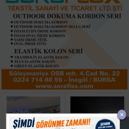
Keşan’da İki Otomobil
Avcılar'da Balık
Çarpıştı, 9 Kişi
Tutarken Denize Düşen