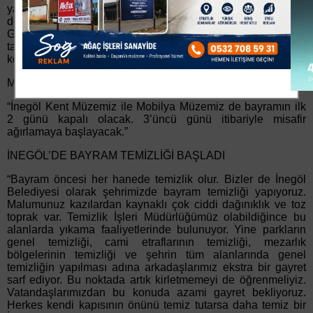
yaşanabiliyor. Bunları da denetliyoruz sürekli. Bu
denetimleri daha da sık şekilde yapmaya devam edeceğiz.
Gramaj kontrolleri, fahiş fiyat, kasa-etiket fiyatı, son tüketim
tarihi, tazelik, hijyen ve ruhsat ile ruhsata aykırı faaliyetler
konularını denetliyoruz.”
MÜZELER BAYRAMIN 3’ÜNCÜ GÜNÜ AÇIK OLACAK
“İnegöl Kent Müzemiz ile Mobilya Müzemiz de bayramın ilk
2 günü kapalı olacak. 3’üncü günü itibariyle misafir
ağırlamaya başlayacak.”
İNEGÖL’DE BAYRAM TEMİZLİĞİ BAŞLADI
“Bayram öncesi her hanede temizlik olur. Bizler de İnegöl
Belediyesi olarak şehrimizde bayram temizliği yapıyoruz.
Malumunuz kazılardan kaynaklı çok ciddi dağınıklık ve toz
toprak var. Temizlik İşleri Müdürlüğümüz olabildiğince bu
alanlarda yıkama faaliyetlerinde bulunuyor. Yine parkların
genel temizliği, cami etraflarının temizliği, mezarlık
bölgelerinin temizliği ve şehrin tüm alanlarında genel
temizliğin yapılması adına arkadaşlarımız ekstra bir gayret
sarf ediyor. Bu noktada artık kirletmemeyi de öğrenmeliyiz.
Vatandaşlarımızdan bu konuda azami gayret bekliyoruz.
Herkes kendi kapısının önünü temiz tutarsa daha temiz bir