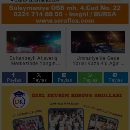
Sultanbeyli Alışveriş
Ümraniye'de Gece
Merkezinde Yangın
Yarısı Kaza 4'ü Ağır 6
Paniği
Yaralı
Paylas
Paylas
Paylas
Paylas
Paylas