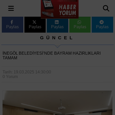
Paylas
Paylas
Paylas
Paylas
Paylas
GÜNCEL
İNEGÖL BELEDIYESI’NDE BAYRAM HAZIRLIKLARI
TAMAM
Tarih: 19.03.2025 14:30:00
0 Yorum