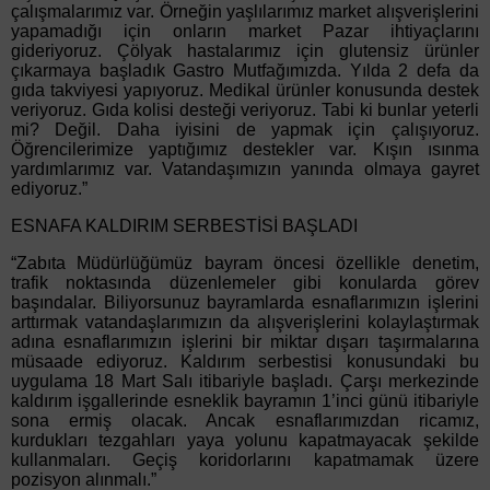
çalışmalarımız var. Örneğin yaşlılarımız market alışverişlerini
yapamadığı için onların market Pazar ihtiyaçlarını
gideriyoruz. Çölyak hastalarımız için glutensiz ürünler
çıkarmaya başladık Gastro Mutfağımızda. Yılda 2 defa da
gıda takviyesi yapıyoruz. Medikal ürünler konusunda destek
veriyoruz. Gıda kolisi desteği veriyoruz. Tabi ki bunlar yeterli
mi? Değil. Daha iyisini de yapmak için çalışıyoruz.
Öğrencilerimize yaptığımız destekler var. Kışın ısınma
yardımlarımız var. Vatandaşımızın yanında olmaya gayret
ediyoruz.”
ESNAFA KALDIRIM SERBESTİSİ BAŞLADI
“Zabıta Müdürlüğümüz bayram öncesi özellikle denetim,
trafik noktasında düzenlemeler gibi konularda görev
başındalar. Biliyorsunuz bayramlarda esnaflarımızın işlerini
arttırmak vatandaşlarımızın da alışverişlerini kolaylaştırmak
adına esnaflarımızın işlerini bir miktar dışarı taşırmalarına
müsaade ediyoruz. Kaldırım serbestisi konusundaki bu
uygulama 18 Mart Salı itibariyle başladı. Çarşı merkezinde
kaldırım işgallerinde esneklik bayramın 1’inci günü itibariyle
sona ermiş olacak. Ancak esnaflarımızdan ricamız,
kurdukları tezgahları yaya yolunu kapatmayacak şekilde
kullanmaları. Geçiş koridorlarını kapatmamak üzere
pozisyon alınmalı.”