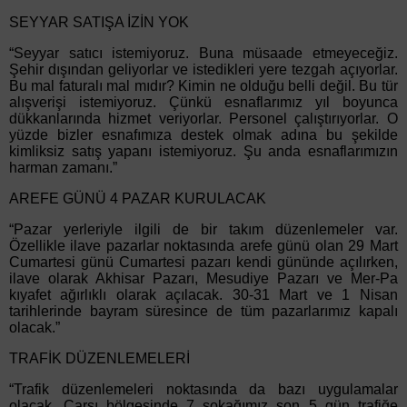
SEYYAR SATIŞA İZİN YOK
“Seyyar satıcı istemiyoruz. Buna müsaade etmeyeceğiz.
Şehir dışından geliyorlar ve istedikleri yere tezgah açıyorlar.
Bu mal faturalı mal mıdır? Kimin ne olduğu belli değil. Bu tür
alışverişi istemiyoruz. Çünkü esnaflarımız yıl boyunca
dükkanlarında hizmet veriyorlar. Personel çalıştırıyorlar. O
yüzde bizler esnafımıza destek olmak adına bu şekilde
kimliksiz satış yapanı istemiyoruz. Şu anda esnaflarımızın
harman zamanı.”
AREFE GÜNÜ 4 PAZAR KURULACAK
“Pazar yerleriyle ilgili de bir takım düzenlemeler var.
Özellikle ilave pazarlar noktasında arefe günü olan 29 Mart
Cumartesi günü Cumartesi pazarı kendi gününde açılırken,
ilave olarak Akhisar Pazarı, Mesudiye Pazarı ve Mer-Pa
kıyafet ağırlıklı olarak açılacak. 30-31 Mart ve 1 Nisan
tarihlerinde bayram süresince de tüm pazarlarımız kapalı
olacak.”
TRAFİK DÜZENLEMELERİ
“Trafik düzenlemeleri noktasında da bazı uygulamalar
olacak. Çarşı bölgesinde 7 sokağımız son 5 gün trafiğe