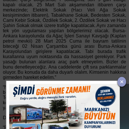
kapalı olacak. 25 Mart Salı akşamından itibaren çarşı
merkezinde; Elektrik Sokak (Hacı Veli Ağa Sokak
kesişiminden itibaren), Tabakhane Sokak, Bedesten Sokak,
Cami Kebir Sokak, Özdilek Sokak, 2. Özdilek Sokak ve Hacı
Şahin Sokak olmak üzere trafiğe kapatılacak. Aynı zamanda
tek yön uygulaması yapılan bölgelerimiz olacak. Bursa-
Ankara karayolunda da Ağaç İşleri Sanayi Kavşağı (Kaplan
petrol mevkii) 28 Mart 2025 Cuma ile bayram tatilinin
biteceği 02 Nisan Çarşamba günü arası Bursa-Ankara
Karayolundan girişlere kapatılacak. Tabi burada trafik
kurallarına uyum noktasında da hassasiyet gerekiyor. Park
yasağı bulunan alanlara araç park etmeyelim. Bizler de
bunu denetleyeceğiz. Ana caddelerde çift sıra parklanmalar
oluyor. Bu konuda da daha duyarlı olalım. Kimsenin hakkına
girmeden hareket edelim.”
“Nöbetçi fırınlar konusunda Fırıncılar Odası henüz listeleri
belirlemedi. Bayram öncesi duyuruları ayrıca yapılacak.
Toplu ulaşımda da ücretsiz seferler olup olmayacağı
konusunda Büyükşehir Belediyesi’nden henüz bir duyuru
yapılmadı.”
DENETİMLER SÜRÜYOR
“Ramazan ve bayram süreçlerinde bazen fiyat artışları da