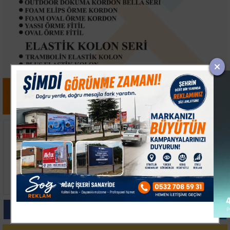
İnegöl'de Heimlich
Nilüfer Belediyesi kent
Manevrası Hayat
rehberi ve imar
Kurtardı
sorgulama sistemlerini
yeniledi
Paylas
Paylas
Paylas
Paylas
Paylas