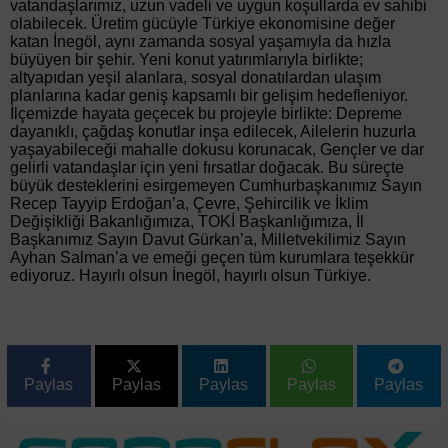
vatandaşlarımız, uzun vadeli ve uygun koşullarda ev sahibi
olabilecek. Üretim gücüyle Türkiye ekonomisine değer
katan İnegöl, aynı zamanda sosyal yaşamıyla da hızla
büyüyen bir şehir. Yeni konut yatırımlarıyla birlikte;
altyapıdan yeşil alanlara, sosyal donatılardan ulaşım
planlarına kadar geniş kapsamlı bir gelişim hedefleniyor.
İlçemizde hayata geçecek bu projeyle birlikte: Depreme
dayanıklı, çağdaş konutlar inşa edilecek, Ailelerin huzurla
yaşayabileceği mahalle dokusu korunacak, Gençler ve dar
gelirli vatandaşlar için yeni fırsatlar doğacak. Bu süreçte
büyük desteklerini esirgemeyen Cumhurbaşkanımız Sayın
Recep Tayyip Erdoğan’a, Çevre, Şehircilik ve İklim
Değişikliği Bakanlığımıza, TOKİ Başkanlığımıza, İl
Başkanımız Sayın Davut Gürkan’a, Milletvekilimiz Sayın
Ayhan Salman’a ve emeği geçen tüm kurumlara teşekkür
ediyoruz. Hayırlı olsun İnegöl, hayırlı olsun Türkiye.
Paylas
Paylas
Paylas
Paylas
Paylas