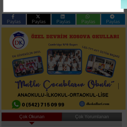
Uluslararası Bursa
Çanakkale Boğazı'nda
Festivali İlk Kez
Arıza Yapan Tanker
Çocuklara Kapılarını
Kurtarıldı
Açtı
Paylas
Paylas
Paylas
Paylas
Paylas
Çok Okunan
Çok Yorumlanan