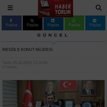
Paylas
Paylas
Paylas
Paylas
Paylas
GÜNCEL
İNEGÖL'E KONUT MÜJDESI
Tarih: 25.10.2025 13:14:00
0 Yorum