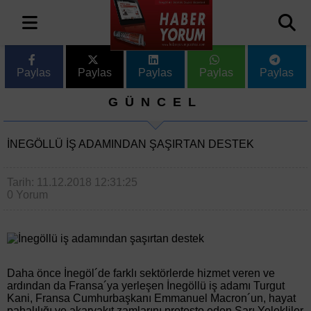
Paylas
Paylas
Paylas
Paylas
Paylas
GÜNCEL
İNEGÖLLÜ IŞ ADAMINDAN ŞAŞIRTAN DESTEK
Tarih: 11.12.2018 12:31:25
0 Yorum
Daha önce İnegöl´de farklı sektörlerde hizmet veren ve
ardından da Fransa´ya yerleşen İnegöllü iş adamı Turgut
Kani, Fransa Cumhurbaşkanı Emmanuel Macron´un, hayat
pahalılığı ve akaryakıt zamlarını protesto eden Sarı Yelekliler