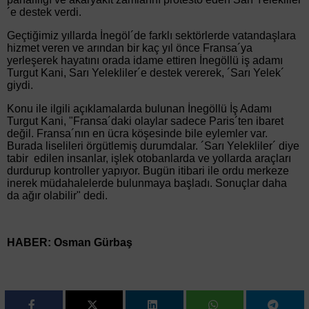
´e destek verdi.
Geçtiğimiz yıllarda İnegöl´de farklı sektörlerde vatandaşlara
hizmet veren ve arından bir kaç yıl önce Fransa´ya
yerleşerek hayatını orada idame ettiren İnegöllü iş adamı
Turgut Kani, Sarı Yelekliler´e destek vererek, ´Sarı Yelek´
giydi.
Konu ile ilgili açıklamalarda bulunan İnegöllü İş Adamı
Turgut Kani, "Fransa´daki olaylar sadece Paris´ten ibaret
değil. Fransa´nın en ücra köşesinde bile eylemler var.
Burada liselileri örgütlemiş durumdalar. ´Sarı Yelekliler´ diye
tabir edilen insanlar, işlek otobanlarda ve yollarda araçları
durdurup kontroller yapıyor. Bugün itibari ile ordu merkeze
inerek müdahalelerde bulunmaya başladı. Sonuçlar daha
da ağır olabilir" dedi.
HABER: Osman Gürbaş