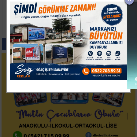
Kocaelispor'da Sezon
Keşan’da İki Otomobil
Açılışı Coşkusu:
Çarpıştı, 9 Kişi
Metehan Tanıtıldı,
Yaralandı
Buray Sahne Aldı
Paylas
Paylas
Paylas
Paylas
Paylas