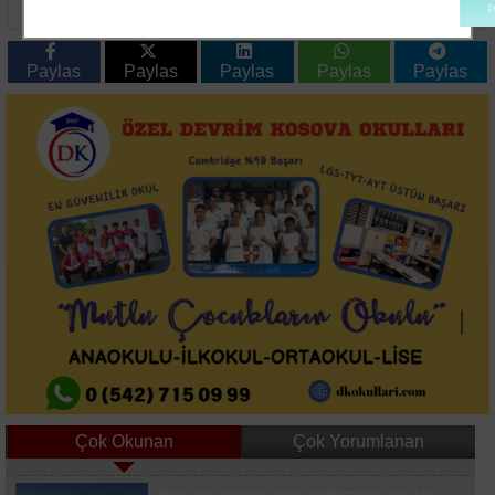
Çarpıştı, 9 Kişi
Tutarken Denize Düşen
Yaralandı
74 Yaşındaki Adam
Hayatını Kaybetti
Paylas
Paylas
Paylas
Paylas
Paylas
Çok Okunan
Çok Yorumlanan
Kocaelispor'da Sezon Açılışı Coşkusu: Metehan