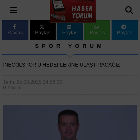
Paylas
Paylas
Paylas
Paylas
Paylas
SPOR YORUM
İNEGÖLSPOR’U HEDEFLERİNE ULAŞTIRACAĞIZ
Tarih: 25.08.2025 14:56:00
0 Yorum