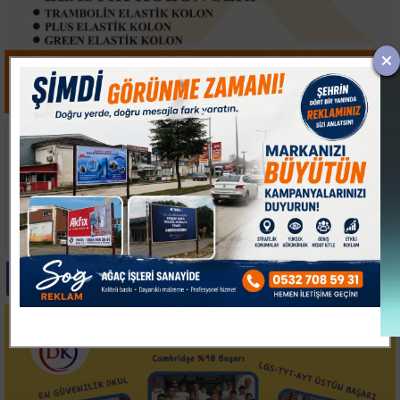
İTSO'DAN
İMOSAB OSB'DE 19
LİTVANYA'DA YOĞUN
KİLOMETRELİK SICAK
TEMAS TRAFİĞİ
ASFALT ÇALIŞMASI
BAŞLADI
Paylas
Paylas
Paylas
Paylas
Paylas