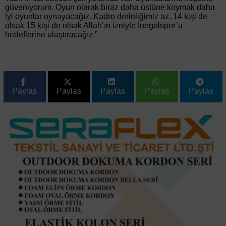
güveniyorum. Oyun olarak biraz daha üstüne koymak daha
iyi oyunlar oynayacağız. Kadro derinliğimiz az. 14 kişi de
olsak 15 kişi de olsak Allah’ın izniyle İnegölspor’u
hedeflerine ulaştıracağız.”
Paylas
Paylas
Paylas
Paylas
Paylas