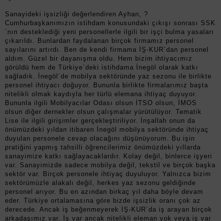
Sanayideki işsizliği değerlendiren Ayhan, ?
Cumhurbaşkanımızın istihdam konusundaki çıkışı sonrası SSK
´nın desteklediği yeni personellerle ilgili bir işçi bulma yasaları
çıkarıldı. Bunlardan faydalanan birçok firmamız personel
sayılarını artırdı. Ben de kendi firmama İŞ-KUR´dan personel
aldım. Güzel bir dayanışma oldu. Hem bizim ihtiyacımız
görüldü hem de Türkiye´deki istihdama İnegöl olarak katkı
sağladık. İnegöl´de mobilya sektöründe yaz sezonu ile birlikte
personel ihtiyacı doğuyor. Bununla birlikte firmalarımız başta
nitelikli olmak kaydıyla her türlü elemana ihtiyaç duyuyor.
Bununla ilgili Mobilyacılar Odası olsun İTSO olsun, İMOS
olsun diğer dernekler olsun çalışmalar yürütülüyor. Tematik
Lise ile ilgili girişimler gerçekleştiriliyor. İnşallah onun da
önümüzdeki yıldan itibaren İnegöl mobilya sektöründe ihtiyaç
duyulan personele cevap olacağını düşünüyorum. Bu işin
pratiğini yapmış tahsilli öğrencilerimiz önümüzdeki yıllarda
sanayimize katkı sağlayacaklardır. Kolay değil, binlerce işyeri
var. Sanayimizde sadece mobilya değil, tekstil ve birçok başka
sektör var. Birçok personele ihtiyaç duyuluyor. Yalnızca bizim
sektörümüzle alakalı değil, herkes yaz sezonu geldiğinde
personel arıyor. Bu en azından birkaç yıl daha böyle devam
eder. Türkiye ortalamasına göre bizde işsizlik oranı çok az
derecede. Ancak iş beğenmeyerek İŞ-KUR´da iş arayan birçok
arkadaşımız var. İş var ancak nitelikli eleman yok veya iş var