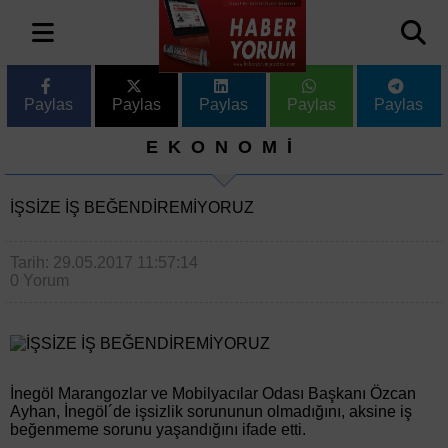
Paylas
Paylas
Paylas
Paylas
Paylas
EKONOMİ
İŞSİZE İŞ BEĞENDİREMİYORUZ
Tarih: 29.05.2017 11:57:14
0 Yorum
İnegöl Marangozlar ve Mobilyacılar Odası Başkanı Özcan
Ayhan, İnegöl´de işsizlik sorununun olmadığını, aksine iş
beğenmeme sorunu yaşandığını ifade etti.