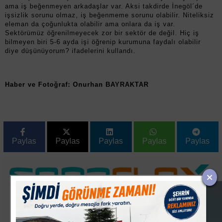
ama iş beğenmeyen arkadaşlar var. Aksi takdirde İnegöl´de
işsizlik sorunu olmaz, iş beğenmeme sorunu olabilir. Niteliksiz
eleman da çoğunlukta olabilir ama onlara da iş var.
Sektörümüz öğrenilmeyecek zor bir sektör de değil. Hiç iş
bilmeyen biri 5-6 ayda işi öğrenip kurumuna faydalı olabilir
diye düşünüyorum? ifadelerini kullandı.
Haber ve Fotoğraf: Onurhan BAYRAKTAR
Paylas
Paylas
Paylas
Paylas
Paylas