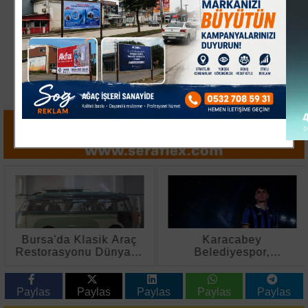
Bursa'da Klasik Araç
Karacabey
Restorasyonu Dünyaya
Belediyespor,
Açılıyor
Bursaspor'dan İki Genç
Yeteneği Kadrosuna
Kattı
Paylas
Paylas
Paylas
Paylas
Paylas