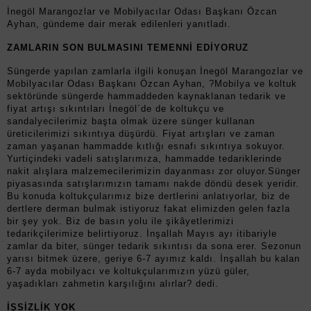
İnegöl Marangozlar ve Mobilyacılar Odası Başkanı Özcan
Ayhan, gündeme dair merak edilenleri yanıtladı.
ZAMLARIN SON BULMASINI TEMENNİ EDİYORUZ
Süngerde yapılan zamlarla ilgili konuşan İnegöl Marangozlar ve
Mobilyacılar Odası Başkanı Özcan Ayhan, ?Mobilya ve koltuk
sektöründe süngerde hammaddeden kaynaklanan tedarik ve
fiyat artışı sıkıntıları İnegöl´de de koltukçu ve
sandalyecilerimiz başta olmak üzere sünger kullanan
üreticilerimizi sıkıntıya düşürdü. Fiyat artışları ve zaman
zaman yaşanan hammadde kıtlığı esnafı sıkıntıya sokuyor.
Yurtiçindeki vadeli satışlarımıza, hammadde tedariklerinde
nakit alışlara malzemecilerimizin dayanması zor oluyor.Sünger
piyasasında satışlarımızın tamamı nakde döndü desek yeridir.
Bu konuda koltukçularımız bize dertlerini anlatıyorlar, biz de
dertlere derman bulmak istiyoruz fakat elimizden gelen fazla
bir şey yok. Biz de basın yolu ile şikâyetlerimizi
tedarikçilerimize belirtiyoruz. İnşallah Mayıs ayı itibariyle
zamlar da biter, sünger tedarik sıkıntısı da sona erer. Sezonun
yarısı bitmek üzere, geriye 6-7 ayımız kaldı. İnşallah bu kalan
6-7 ayda mobilyacı ve koltukçularımızın yüzü güler,
yaşadıkları zahmetin karşılığını alırlar? dedi.
İŞSİZLİK YOK