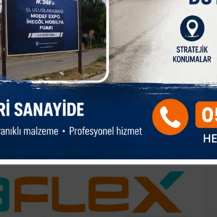
er kazanması daha önemli hale geliyor. Kodlama, veri
ecekte temel ihtiyaç haline geleceği belirtiliyor.