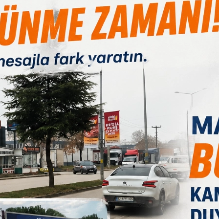
Paylas
Paylas
Paylas
B
köklü dönüşümlere yol açıyor. Özellikle otomasyon sistemleri ve
1
çok sektörde iş yapış biçimleri yeniden şekilleniyor.
ir kısmı makineler tarafından yapılmaya başlarken, insan gücü
. Bu durum özellikle ofis işleri, üretim ve hizmet sektöründe
 bazı alanlar şunlar: