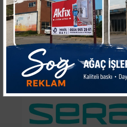
Değişen iş dünyasıyla birlikte bireylerin dijital beceril
okuryazarlığı ve teknoloji kullanımı gibi yeteneklerin gel