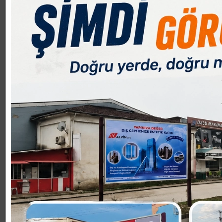
19.05.2026 20:43:00
0
Paylas
Paylas
Son yıllarda hızla gelişen teknoloji, çalışma hayatında 
yapay zekâ uygulamalarının yaygınlaşmasıyla birlikte bir
Dijitalleşme İş Gücünü Değiştiriyor
Yapay zekâya göre, tekrar eden ve rutin işlerin büyük b
daha çok yaratıcılık ve teknoloji odaklı alanlara kayıyor
belirgin şekilde hissediliyor.
Yeni Meslekler Ortaya Çıkıyor
Hazırlanan verilere göre gelecekte öne çıkması beklenen
Yazılım ve veri analizi
Siber güvenlik
Yapay zekâ tabanlı sistemler
Robotik ve otomasyon teknolojileri
Dijital medya ve içerik üretimi
Eğitim ve Beceriler Önem Kazanıyor