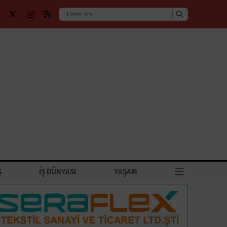
Ş
İŞ DÜNYASI
YAŞAM