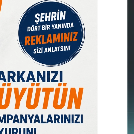
IST 100
DOLAR
EURO
GRAM ALTIN
Ç. ALTIN
7526,62
47,58
55,09
6559,57
10219,38
%0,09
% 0,05
% 0,19
% 0,99
% 0,00