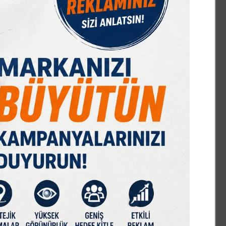
IST 100
DOLAR
EURO
GRAM ALTIN
Ç. ALTIN
7589,91
47,68
55,13
6659,69
10644,48
%-0,08
% 0,18
% 0,32
% 2,59
% 2,09