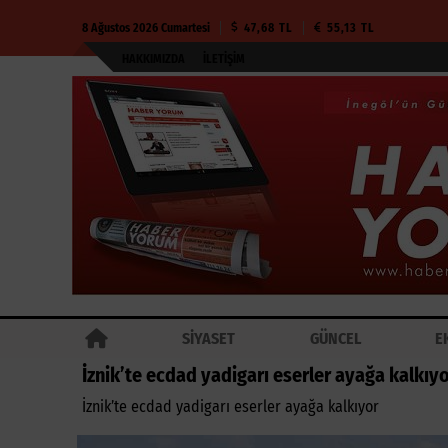
8 Ağustos 2026 Cumartesi
47,68 TL
55,13 TL
HAKKIMIZDA
İLETIŞIM
SİYASET
GÜNCEL
E
İznik’te ecdad yadigarı eserler ayağa kalkıy
İznik’te ecdad yadigarı eserler ayağa kalkıyor