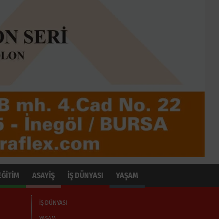
EĞİTİM
ASAYİŞ
İŞ DÜNYASI
YAŞAM
İŞ DÜNYASI
YAŞAM