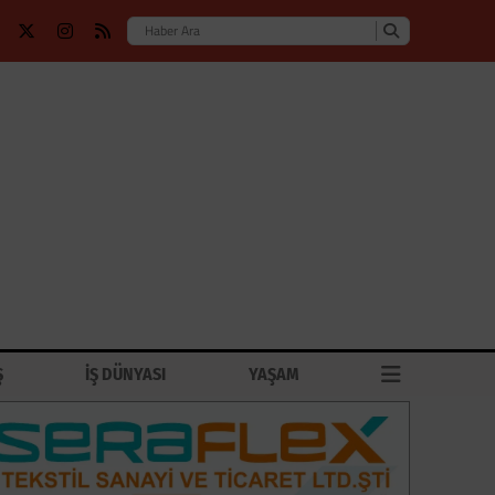
Ş
İŞ DÜNYASI
YAŞAM