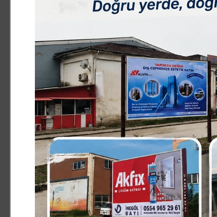
HABERDE İNSAN
29.08.2025 17:17:01
0
Paylas
Paylas
İznik Belediyesi, tarihi mirası koruma ve yeniden ayağa
Geçtiğimiz yıllarda İznik Yenişehir Kapı mevkiinde, bele
kamulaştırarak ilçeye kazandıran İznik Belediyesi, yapıl
daha hayata geçiriyor. Bursa Kültür Varlıkları Koruma Böl
içerisinde başlanacak çalışmalarla, Orhan Gazi dönemin
edilerek ilçeye kazandırılacak.
İznik Belediye Başkanı Kağan Mehmet Usta, konuyla ilgili
"Ecdad yadigârı bir eseri daha ilçemize kazandırıyor ol
aslına uygun şekilde yeniden ayağa kaldırarak, hem tar
hayırlı olsun."