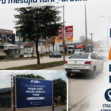
Paylas
Paylas
Paylas
 kaldırma çalışmalarına devam ediyor.
diye binasının karşısında bulunan 11 bin 500 metrekarelik alanı
an temizlik ve kazı çalışmalarının ardından önemli bir projeyi
B
ge Kurulu, İznik Orhan İmareti Projesi’ni onayladı. Kısa süre
den kalma bu kıymetli eser aslına uygun olarak yeniden inşa
1
 yaptığı açıklamada şunları söyledi:
manın mutluluğunu yaşıyoruz. Orhan Gazi’nin bu değerli eserini
ihimize hem de kültürümüze sahip çıkıyoruz. Şimdiden ilçemize