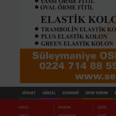
SİYASET
GÜNCEL
EKONOMİ
SPOR YORUM
SİYASET
EKONOMİ
EĞİTİM
GÜNCEL
SPOR YORUM
ASAYİŞ