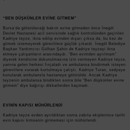
“BEN DÜŞKÜNLER EVİNE GİTMEM”
Bursa’da götürüleceği bakım evine gitmeden önce İnegöl
Devlet Hastanesi acil servisinde sağlık kontrolünden geçirilen
Kadriye teyze, ikna edilip evinden dışarı çıksa da, bu kez de
gitmek istemeyerek görevlilere güçlük çıkardı. İnegöl Belediye
Başkan Yardımcısı Gülhan Şahin de Kadriye teyzeyi ikna
etmeye çalışanların arasındaydı. “Ben evimden ayrılmam”
diyerek kendisine dokunulmasına izin vermeyen Kadriye teyze,
yanına gelen herkesi fırçaladı ve ambulansa bindirmek isteyen
görevlilere vurarak kurtulmaya çalıştı. Kadriye Turan, sedyeye
konularak ambulansla hastaneye götürüldü. Ancak Kadriye
teyzenin ambulansa bindikten sonra bile “Ben düşkünler evine
gitmem” diye bağırışı dikkatlerden kaçmadı.
EVİNİN KAPISI MÜHÜRLENDİ
Kadriye teyze evden ayrıldıktan sonra zabıta ekiplerince tarihi
evin kapısı kimsenin girmemesi için mühürlendi.