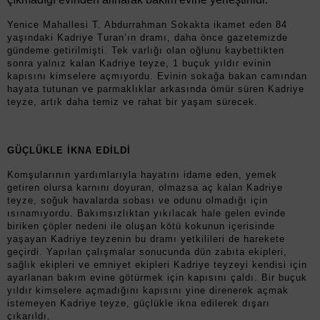
Yenice Mahallesi T. Abdurrahman Sokakta ikamet eden 84
yaşındaki Kadriye Turan’ın dramı, daha önce gazetemizde
gündeme getirilmişti. Tek varlığı olan oğlunu kaybettikten
sonra yalnız kalan Kadriye teyze, 1 buçuk yıldır evinin
kapısını kimselere açmıyordu. Evinin sokağa bakan camından
hayata tutunan ve parmaklıklar arkasında ömür süren Kadriye
teyze, artık daha temiz ve rahat bir yaşam sürecek.
GÜÇLÜKLE İKNA EDİLDİ
Komşularının yardımlarıyla hayatını idame eden, yemek
getiren olursa karnını doyuran, olmazsa aç kalan Kadriye
teyze, soğuk havalarda sobası ve odunu olmadığı için
ısınamıyordu. Bakımsızlıktan yıkılacak hale gelen evinde
biriken çöpler nedeni ile oluşan kötü kokunun içerisinde
yaşayan Kadriye teyzenin bu dramı yetkilileri de harekete
geçirdi. Yapılan çalışmalar sonucunda dün zabıta ekipleri,
sağlık ekipleri ve emniyet ekipleri Kadriye teyzeyi kendisi için
ayarlanan bakım evine götürmek için kapısını çaldı. Bir buçuk
yıldır kimselere açmadığını kapısını yine direnerek açmak
istemeyen Kadriye teyze, güçlükle ikna edilerek dışarı
çıkarıldı.