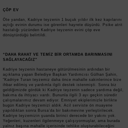
ÇÖP EV
Öte yandan, Kadriye teyzenin 1 buçuk yıldır ilk kez kapılarını
açtığı evinin durumu ise görenleri hayrete düşürdü. Psike atrit
hastalığı yüzünden Kadriye teyzenin evini çöp eve
dönüştürdüğü belirtildi.
“DAHA RAHAT VE TEMİZ BİR ORTAMDA BARINMASINI
SAĞLAYACAĞIZ”
Kadriye teyzenin hastaneye götürülmesinin ardından bir
açıklama yapan Belediye Başkan Yardımcısı Gülhan Şahin,
“Kadriye Turan teyzemiz daha önce mahalle sakinlerince bize
ihbar edilmiş ve yardımla ilgili destek istenmişti. Sonra biz
geldiğimizde gördük ki Kadriye teyzenin sadece yardıma değil,
bakıma da ihtiyacı vardı. Bununla ilgili 3 ayı geçkin süredir
çalışmalarımız devam ediyor. Emniyet ekiplerimizle birlikte
bugün Kadriye teyzemizi aldık. Acil serviste ön muayene
yapıldıktan sonra Bursa’da bir bakımevine yerleştirilecek.
Kadriye teyzemizin şuanda birinci derecede bir yakını yok.
Yeğenleri, kuzenleri ilgilenmeye çalışıyormuşlar, ama burada
yalnız başına mahalle içerisinde tehlike oluşturabileceğini