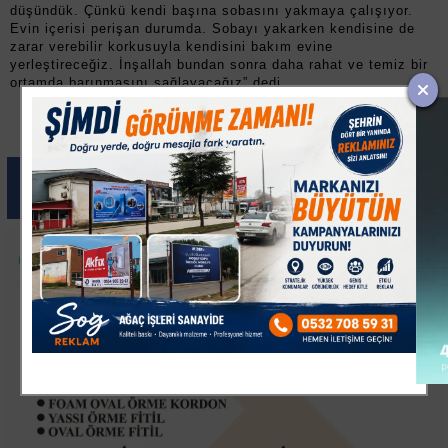
düşündük. Çünkü kendi başına sobasını yakmaya çalışıyor.
Evin içerisi perişan durumda. Sobayı yakarken kendisine de
zarar verebilir korkusuyla kendisini bakım evine
yerleştireceğiz. İnşallah bundan sonra daha rahat ve temiz bir
ortamda barınmasını sağlayacağız” dedi.
Paylas
Paylas
Paylas
Paylas
Paylas