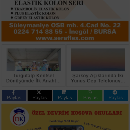
Turgutalp Kentsel
Şarköy Açıklarında İki
Dönüşümde İlk Anahtar
Yunus Cep Telefonuyla
Teslimleri 2027'de
Görüntülendi
Paylas
Paylas
Paylas
Paylas
Paylas