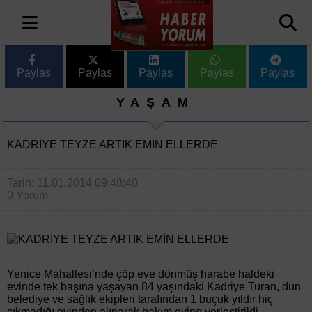
Paylas
Paylas
Paylas
Paylas
Paylas
YAŞAM
KADRİYE TEYZE ARTIK EMİN ELLERDE
Tarih: 11.01.2014 09:48:40
0 Yorum
Yenice Mahallesi’nde çöp eve dönmüş harabe haldeki
evinde tek başına yaşayan 84 yaşındaki Kadriye Turan, dün
belediye ve sağlık ekipleri tarafından 1 buçuk yıldır hiç
çıkmadığı evinden alınarak bakım evine yerleştirildi.