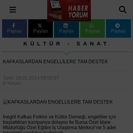
Paylas
Paylas
Paylas
Paylas
Paylas
KÜLTÜR - SANAT
KAFKASLARDAN ENGELLİLERE TAM DESTEK
Tarih: 18.01.2014 09:50:57
0 Yorum
İnegöl Kafkas Folklor ve Kültür Derneği, engelliler için
başlattıkları kampanya dolayısı ile Bursa Özel İdare
Müdürlüğü Özel Eğitim İş Ulaştırma Merkezi’ne 5 adet
tekerlekli sandalye bağışladı.