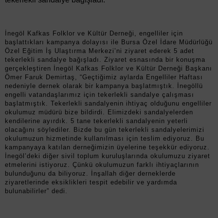
İnegöl Kafkas Folklor ve Kültür Derneği, engelliler için
başlattıkları kampanya dolayısı ile Bursa Özel İdare Müdürlüğü
Özel Eğitim İş Ulaştırma Merkezi’ni ziyaret ederek 5 adet
tekerlekli sandalye bağışladı. Ziyaret esnasında bir konuşma
gerçekleştiren İnegöl Kafkas Folklor ve Kültür Derneği Başkanı
Ömer Faruk Demirtaş, “Geçtiğimiz aylarda Engelliler Haftası
nedeniyle dernek olarak bir kampanya başlatmıştık. İnegöllü
engelli vatandaşlarımız için tekerlekli sandalye çalışması
başlatmıştık. Tekerlekli sandalyenin ihtiyaç olduğunu engelliler
okulumuz müdürü bize bildirdi. Elimizdeki sandalyelerden
kendilerine ayırdık. 5 tane tekerlekli sandalyenin yeterli
olacağını söylediler. Bizde bu gün tekerlekli sandalyelerimizi
okulumuzun hizmetinde kullanılması için teslim ediyoruz. Bu
kampanyaya katılan derneğimizin üyelerine teşekkür ediyoruz.
İnegöl’deki diğer sivil toplum kuruluşlarında okulumuzu ziyaret
etmelerini istiyoruz. Çünkü okulumuzun farklı ihtiyaçlarının
bulunduğunu da biliyoruz. İnşallah diğer derneklerde
ziyaretlerinde eksiklikleri tespit edebilir ve yardımda
bulunabilirler” dedi.