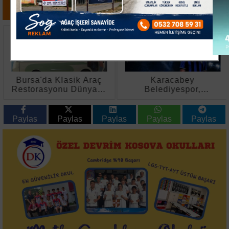
Bursa'da Klasik Araç
Karacabey
Restorasyonu Dünyaya
Belediyespor,
Açılıyor
Bursaspor'dan İki Genç
Yeteneği Kadrosuna
Kattı
Paylas
Paylas
Paylas
Paylas
Paylas