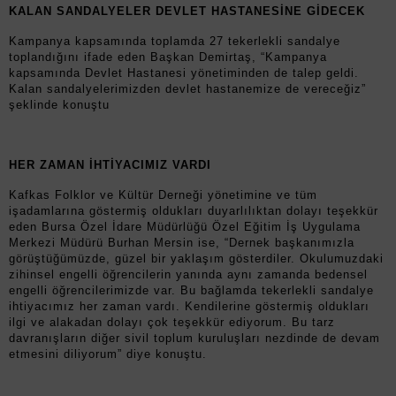
KALAN SANDALYELER DEVLET HASTANESİNE GİDECEK
Kampanya kapsamında toplamda 27 tekerlekli sandalye
toplandığını ifade eden Başkan Demirtaş, “Kampanya
kapsamında Devlet Hastanesi yönetiminden de talep geldi.
Kalan sandalyelerimizden devlet hastanemize de vereceğiz”
şeklinde konuştu
HER ZAMAN İHTİYACIMIZ VARDI
Kafkas Folklor ve Kültür Derneği yönetimine ve tüm
işadamlarına göstermiş oldukları duyarlılıktan dolayı teşekkür
eden Bursa Özel İdare Müdürlüğü Özel Eğitim İş Uygulama
Merkezi Müdürü Burhan Mersin ise, “Dernek başkanımızla
görüştüğümüzde, güzel bir yaklaşım gösterdiler. Okulumuzdaki
zihinsel engelli öğrencilerin yanında aynı zamanda bedensel
engelli öğrencilerimizde var. Bu bağlamda tekerlekli sandalye
ihtiyacımız her zaman vardı. Kendilerine göstermiş oldukları
ilgi ve alakadan dolayı çok teşekkür ediyorum. Bu tarz
davranışların diğer sivil toplum kuruluşları nezdinde de devam
etmesini diliyorum” diye konuştu.