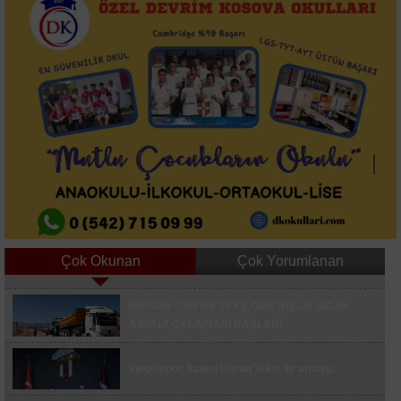
Çok Okunan
Çok Yorumlanan
Asırlık Gece Belgeseli İçin 15 Temmuz Şehitler
İMOSAB OSB'DE 19 KİLOMETRELİK SICAK
Köprüsü Trafiğe Kapatılacak
ASFALT ÇALIŞMASI BAŞLADI
Düğünde Oyun Havası Tartışması Bıçaklı
Kavgaya Dönüştü 3 Yaralı
İnegölspor, kaleci Harun Tekin ile anlaştı.
İnegöl'de Otomobil Şarampole Yuvarlandı, 3 Kişi