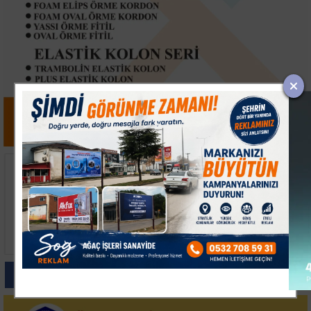
Bakan Tekin'den
Musatti Motorun Deniz
İmamoğlu'na Tevhid-i
Motosikleti Carbot İçin
Tedrisat Vurgusu
Geri Sayım Başladı
Arnavutköy'de Eğitim
Yatırımları Açıldı
Paylas
Paylas
Paylas
Paylas
Paylas