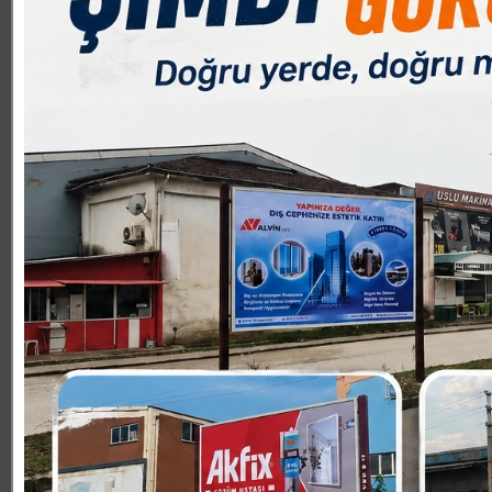
İstanbul Pendik Belediyesi ve Bursa Mustafakemalpaşa Be
belediyenin yetkilileri de kendi şehirlerinde müze kurm
geldiklerini ifade ettiler.
İlk ziyaret Pendik heyeti tarafından gerçekleştirildi. 
Belediyesi Kültür İşleri Müdürü Nuri Sincanlı, Pendik Be
Belediyesi Kültür İşleri Müdürlüğü Birim Sorumlusu İbrahi
ziyaret ise Mustafakemalpaşa heyeti tarafından gerçekl
Kocaman ile birlikte müze kurulması için oluşturulan kom
Sekiz, Ezel Tuna, Rasim Balaban, Halit Ersöz, eski mecl
MYO Müdürü Doç. Dr. Mehmet Öz´ün yer aldığı komisyon 
Belediye Başkanvekili Ahmet Kara da eşlik etti.
Her iki heyet müzeleri gezip detaylı şekilde inceledi. 
Mobilya Müzesinin kuruluş aşamasından günümüze gelen
bilgi alışverişi ve istişarelerinde de yapıldığı ziyaretl
dikkat çekti.-