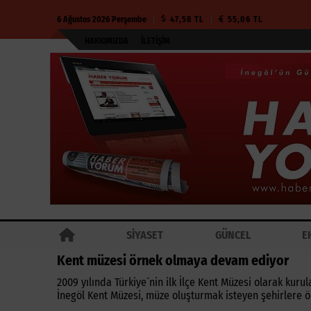
6 Ağustos 2026 Perşembe
47,58 TL
55,06 TL
HAKKIMIZDA
İLETIŞIM
SİYASET
GÜNCEL
E
Kent müzesi örnek olmaya devam ediyor
2009 yılında Türkiye´nin ilk İlçe Kent Müzesi olarak kuru
İnegöl Kent Müzesi, müze oluşturmak isteyen şehirlere 