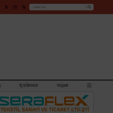
Ş
İŞ DÜNYASI
YAŞAM