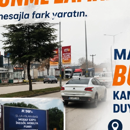
lediyesinden yetkililer İnegöl´e gelerek müzeleri inceledi. İki
ak istedikleri ve örnek olarak İnegöl Kent Müzesini incelemeye
Pendik Kent Konseyi Başkanı Süleyman Yılmaz beraberinde Pendik
lediyesi Kültür İşleri Müdür Yardımcısı Faruk Erdoğan ve Pendik
m Kaplan ile birlikte İnegöl Kent Müzesini ziyaret etti. İkinci
B
eştirildi. Mustafa Kemalpaşa Belediye Başkan Yardımcısı Fatma
isyonda yer alan; Kültür İşleri Müdürü Yeliz Özkan Hatip, Nafiz
1
is üyesi Engin Sökmen ve Uludağ Üniversitesi Mustafakemalpaşa
Kent Müzesini gezerek inceledi. Mustafakemalpaşa heyetine
Burada müze sorumluları tarafından İnegöl Kent Müzesi ve
 süreç de misafirlerle paylaşıldı. Müze kurulumu konusunda
erde, heyetler İnegöl Kent Müzesinin örnek bir müze olduğuna