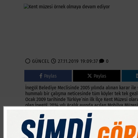
GÜNCEL
27.11.2019 19:09:37
0
Paylas
Paylas
İnegöl Belediye Meclisinde 2005 yılında alınan karar ile s
hummalı bir çalışma neticesinde tüm köyler tek tek gezi
Ocak 2009 tarihinde Türkiye´nin ilk İlçe Kent Müzesi olar
olan İnegöl, 2014 yılı Aralık ayında açılan Mobilya Müzesi
Hem İnegöl Kent Müzesi hem de Mobilya Müzesi, kuruldukla
bine yakın ziyaretçiyi ağırlayan İnegöl Kent Müzesi, far