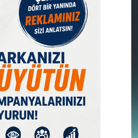
IST 100
DOLAR
EURO
GRAM ALTIN
Ç. ALTIN
7526,62
47,58
55,06
6508,80
10219,38
%0,09
% 0,05
% 0,13
% 0,21
% 0,00