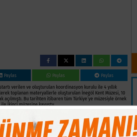
Paylas
Paylas
Paylas
tartı verilen ve oluşturulan koordinasyon kurulu ile 4 yıllık
lerek toplanan materyallerle oluşturulan İnegöl Kent Müzesi, 10
ak açılmıştı. Bu tarihten itibaren tüm Türkiye´ye müzesiyle örnek
 ile ikinci müzesine kavuştu.
rı tarihten itibaren büyük ilgi gördü. 10 yıllık süreçte 800
klı şehirlere örnek olmaya devam ediyor. Geçtiğimiz hafta