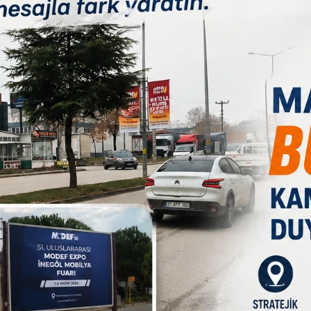
stiyorum; Voleybol, Basketbol, Masa Tenisi, Yüzme, Jimnastik,
e Okçuluk ile Dağcılık Sportif Tırmanışı branşlarında
n sağlıklı birey olmalarını sağlayacağız? diye konuştu.
 Umudu Olan sevgili çocuklarımızın bu spor branşları ile
oleybol, Basketbol, Masa Tenisi, Jimnastik, Okçuluk ve Dağcılık
ryantiring çalışmaları Kültür park içinde, Yüzme branşımız
yeteneklerini geliştirmelerine imkan sağlayan, onlara spor
nesiller yetiştirmeyi hedeflemekteyiz. Şunu unutmayalım ki
şlayacağını belirten Taban, ?Kış Spor Okulları ücretlerimiz
l), Masa Tenisi 35 TL, Oryantiring 50 TL, Jimnastik 70 TL,
L olarak belirlendi. Ücret yatırma ve kayıt işlemleri Kültür
tüm öğrencilerimize forma ve tişört hediye edeceğiz. Şunu da
ılabilmesi için yeterli çoğunluğun sağlanması gerekmektedir.
t için 713 90 20 nolu telefondan veya