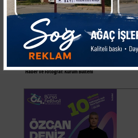
www.inegolbelediyespor.org adresinden daha fazla da bi
Taban son olarak, ?Düzenlemiş olduğumuz Kış Spor Okulla
düzenli ve programlı spor yapma imkanı sunarken, sporu 
gerçekleştirmeye çalışıyoruz. Bu vesile ile tüm ilçe halk
sağlıklı gelişimine yardımcı olacak Kış Spor Okullarımıza
selamlıyorum? şeklinde konuştu.
Haber ve Fotoğraf: Kurum Bülteni