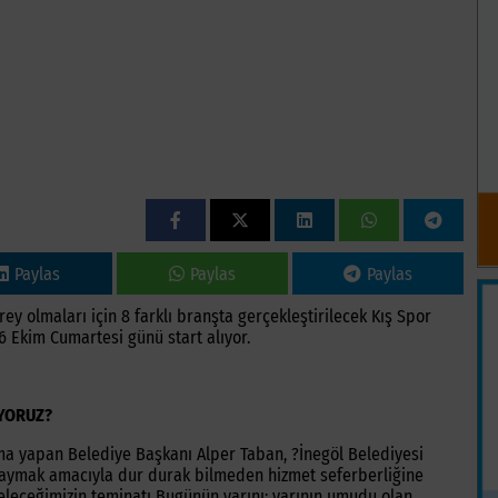
Paylas
Paylas
Paylas
ey olmaları için 8 farklı branşta gerçekleştirilecek Kış Spor
06 Ekim Cumartesi günü start alıyor.
İYORUZ?
ama yapan Belediye Başkanı Alper Taban, ?İnegöl Belediyesi
 yaymak amacıyla dur durak bilmeden hizmet seferberliğine
geleceğimizin teminatı Bugünün yarını; yarının umudu olan