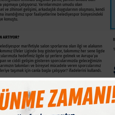
sa yapmaya çalışıyoruz. Yarınlarımızın umudu olan
l ve zihinsel gelişimi, arkadaşlık duygularının oluşması, kendi
ğına inandığımız spor faaliyetlerine belediyespor bünyesindeki
ye konuştu.
ÜN ARTIYOR?
B
lediyespor marifetiyle salon sporlarına olan ilgi ve alakanın
1
akımımız Efeler Liginde boy gösteriyor, takımımız her sene ligde
ncularımızla hedefimiz ligde iyi yerlere gelmek ve Avrupa´ya
pan ve ciddi gelişim gösteren sporcularımızda geleceğimizin
şlarımızın takımları ve bireysel mücadele veren sporcularımız
riye taşımak için canla başla çalışıyor? ifadelerini kullandı.
 zaman yanında olma anlayışıyla 2006 yılından beri devam
0 yılında Kış Spor Okullarını da dahil ettiklerini belirten
n halkımızda kış döneminde salon sporlarından
 alarak bu yıl Kış Spor Okullarımızı toplam 8 branşta