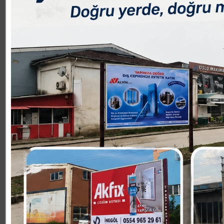
düzenliyoruz. Bu spor branşlarımızı sizlerle paylaşmak i
DOSTUM bünyesinde yoğun bir rağbet gören Oryantiring v
vereceğimiz eğitimler ile çocuklarımızın bedenen ve ruhe
?ÇOCUKLARIMIZA YATIRIM GELECEĞİMİZE YATIRIMDIR?
Taban konuşmasının devamında; ?Bugünün Yarını; Yarının
çalışmalarını yapacakları yerleri ise şöyle belirtirsek, V
Sportif Tırmanış çalışmaları Belediye Spor Salonunda, O
Okyanus Koleji Yüzme Havuzunda olacak. Çocuklarımızın 
alışkanlığı kazandıran kış spor okullarımız ile sağlıklı 
çocuklarımıza yatırım geleceğimize yatırımdır? dedi.
06 EKİM CUMARTESİ BAŞLIYOR
Kış Spor Okulların eğitimlerin 06 Ekim Cumartesi günü ba
Voleybol 50 TL, Basketbol 60 TL, Yüzme 190 TL (servis dahi
Okçuluk 50 TL ve Dağcılık Sportif Tırmanış branşında 40 T
park içi Belediyespor salonunda olacak. Kayıt yaptıran 
belirtmek isterim ki kış spor okullarında bir branşın aç
Eğitimleri hafta sonu verileceği Kış Spor Okullarına kayı