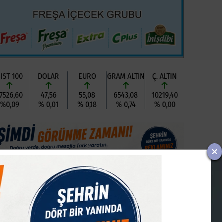
IST 100
DOLAR
EURO
GRAM ALTIN
Ç. ALTIN
7526,60
47,56
55,08
6543,08
10219,40
%0,09
% 0,01
% 0,18
% 0,74
% 0,00