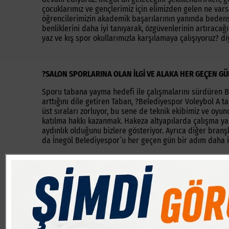
çocuklarımız ve gençlerimiz için elimizden gelen ne var
öğrencilerimizin akademik başarılarının yanında bedense
benliklerini daha iyi tanıyarak, özgüvenlerinin artıraca
yaz ve kış spor okullarımızla karşılamaya çalışıyoruz? di
?SALON SPORLARINA OLAN İLGİ VE ALAKA HER GEÇEN G
Sporu tabana yayma hedefi ile çalışmalarını sürdüren Be
arttığını dile getiren Taban, ?Belediyespor Voleybol A t
üst sıraları zorluyor, bu sene de teknik ekibimiz ve oyu
katılma hakkı kazanmak. Hakeza altyapılarda çalışma ya
aydınlık olduğunu bizlere gösteriyor. Ayrıca diğer bran
da İnegöl Belediyespor´u her geçen gün bir adım daha ile
KIŞ SPOR OKULLARI 8 BRANŞ İLE EĞİTİM VERECEK
?Spor Kenti İnegöl? sloganıyla sporun ve sporcunun her
ettiğimiz yaz spor okulu uygulamamıza bilindiği üzere 201
Taban, ?Artık başta öğrencilerimiz olmak üzere, yetişki
faydalanabiliyorlar. Halkımızdan gelen talepleri dikkate