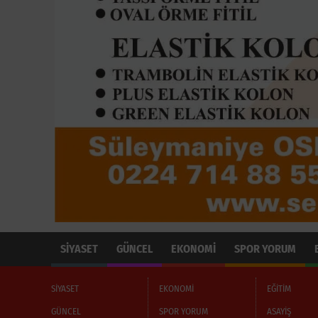
SİYASET
GÜNCEL
EKONOMİ
SPOR YORUM
SİYASET
EKONOMİ
EĞİTİM
GÜNCEL
SPOR YORUM
ASAYİŞ