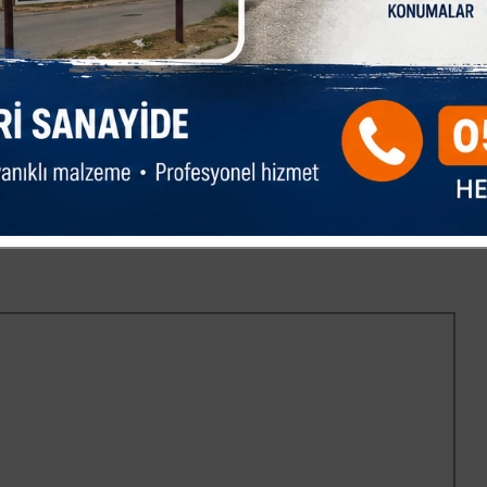
lgi alınabilir? açıklamasında bulundu.
rı çalışmalarımız ile ilçemizde yetenekli yavrularımıza daha
ilçe geneline yayma hedefimizi de hızlı bir şekilde
ımızı sağlıklı bir yaşam için spor yapmaya ve çocuklarımızın
 kayıt yaptırmaya davet ediyor, hepinizi sevgi ve saygı ile