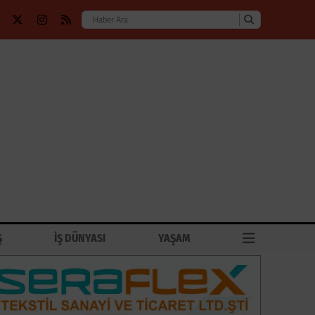
Ş
İŞ DÜNYASI
YAŞAM