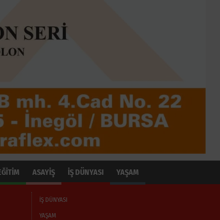
EĞİTİM
ASAYİŞ
İŞ DÜNYASI
YAŞAM
İŞ DÜNYASI
YAŞAM