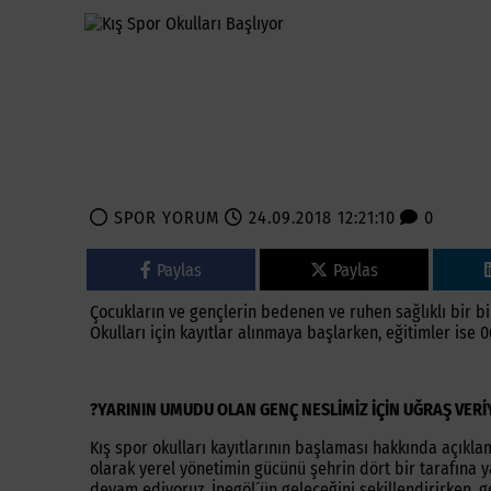
SPOR YORUM
24.09.2018 12:21:10
0
Paylas
Paylas
Çocukların ve gençlerin bedenen ve ruhen sağlıklı bir bir
Okulları için kayıtlar alınmaya başlarken, eğitimler ise 
?YARININ UMUDU OLAN GENÇ NESLİMİZ İÇİN UĞRAŞ VER
Kış spor okulları kayıtlarının başlaması hakkında açıkl
olarak yerel yönetimin gücünü şehrin dört bir tarafına
devam ediyoruz. İnegöl´ün geleceğini şekillendirirken, 