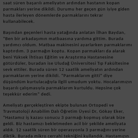
saat süren başarılı ameliyatın ardından hastanın kopan
parmakları yerine dikildi. Durumu her geçen gün iyiye giden
hasta ilerleyen dönemlerde parmaklarını tekrar
kullanabilecek.
Başından geçenleri hasta yatağında anlatan İlhan Baydan,
"Ben bir arkadaşımın matbaasına yardıma gittim. Burada
yardımcı oldum. Matbaa makinesini ayarlarken parmaklarımı
kaptırdım. 3 parmağın koptu. Kopan parmakları da alarak
beni Yüksek İhtisas Eğitim ve Araştırma Hastanesine
götürdüler, buradan ise Uludağ Üniversitesi Tıp Fakültesine
sevk ettiler. Burada süren 12 saatlik ameliyatın ardından
parmaklarım yerine dikildi. "Parmaklarım gitti" diye
düşündüm kurtulacağıyla ilgili umudum yoktu. Hocalarımızın
başarılı çalışmasıyla parmaklarım kurtuldu. Hepsine çok
teşekkür ederim" dedi.
Ameliyatı gerçekleştiren ekipte bulunan Ortopedi ve
Travmatoloji Anabilim Dalı Öğretim Üyesi Dr, Gökay Eker,
"Hastamız iş kazası sonucu 3 parmağı kopmuş olarak bize
geldi. Biz hastamızı bekletmeden acil bir şekilde ameliyata
aldık. 12 saatlik süren bir operasyonla 3 parmağını yerine
diktik. Burada mikro cerrahi tekniğini kullandık. Hastamızın