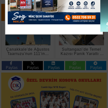
Çanakkale'de Ağustos
Sultangazi'de Temel
Taarruzu'nun 111'inci
Kazısı Panik Yarattı 4
Yılı Anıldı
Bina Tahliye Edildi
Paylas
Paylas
Paylas
Paylas
Paylas