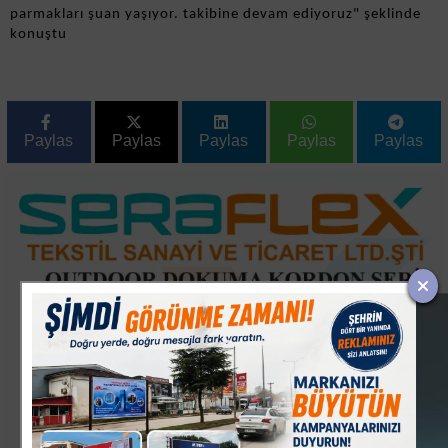
parmakları şuan yaşıyor. takibine devam ediyoruz" şeklinde
konuştu
Paylas
Paylas
Paylas
Paylas
Paylas