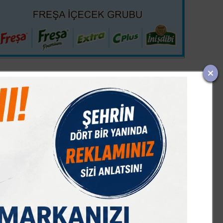
IST 100
DOLAR
EURO
GRAM ALTIN
Ç. ALTIN
7589,91
47,68
55,13
6659,69
10644,48
%-0,08
% 0,18
% 0,32
% 2,59
% 2,09