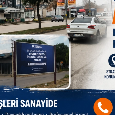
Paylas
Paylas
Paylas
en araç sürücüsüne 100 bin TL idari para cezası
l konuldu. Araç 60 gün trafikten men edilerek otoparka
rafik Kanunu kapsamında 3 bin 870 TL idari para cezası