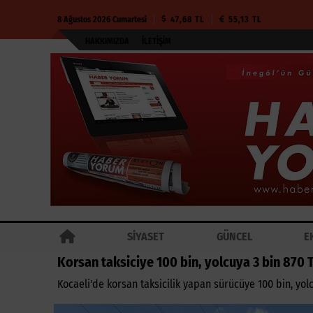
8 Ağustos 2026 Cumartesi
47,68 TL
55,13 TL
HAKKIMIZDA
İLETIŞIM
SİYASET
GÜNCEL
E
Korsan taksiciye 100 bin, yolcuya 3 bin 870 
Kocaeli'de korsan taksicilik yapan sürücüye 100 bin, yolc