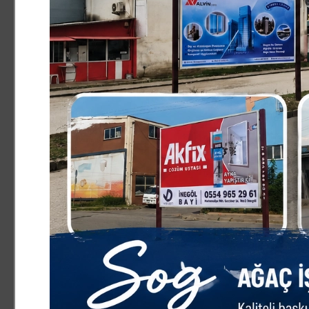
ASAYİŞ
25.05.2026 18:01:00
0
Paylas
Paylas
Kocaeli'de korsan taşımacılık yaptığı tespit edil
uygulanırken, sürücü belgesine 30 gün süreyle e
çekildi. Araçta bulunan yolcuya da Karayolları T
kesildi.