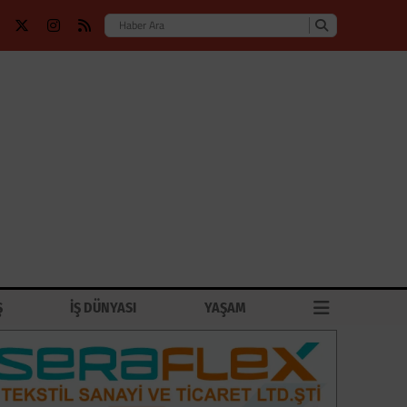
Ş
İŞ DÜNYASI
YAŞAM