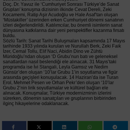
Doç. Dr. Yavuz ile ‘Cumhuriyet Sonrası Türkiye’de Sanat
Grupları’ konuşma dizisinin ilkinde Cevat Dereli, Zeki
Kocamemi, Ratip Aşir Acudoğlu ve Hale Asaf’tan oluşan
‘Müstakiller’ üzerinden erken Cumhuriyet dönemi sanatının
izleri değerlendirildi. Katılımcılar, bu önemli isimlerin sanat
dünyasına katkılarına dair yeni perspektifler kazanma fırsatı
buldu.
Sözlü Tarih: Sanat Tarihi Buluşmaları kapsamında 17 Mayıs
tarihinde 1933 yılında kurulan ve Nurullah Berk, Zeki Faik
İzer, Cemal Tollu, Elif Naci, Abidin Dino ve Zühtü
Müridoğlu’ndan oluşan ‘D Grubu’nun batı ve geleneksel
sanatlardan nasıl beslendiği ele alınacak. 31 Mayıs’taki
programda ise İvi Stangali, Leyla Gamsız ve Nedim
Günsür’den oluşan ‘10’lar Grubu 1’in soyutlama ve figür
arasında geçişleri konuşulacak. 14 Haziran’da ise Turan
Erol, Mehmet Pesen ve Orhan Pekr’den oluşan ‘10’lar
Grubu 2’nin lirik soyutlamalar ve kültürel bağları ele
alınacak. Konuşmalar, Türkiye modernizminin izlerini
sürerken, dönemin sanatçıları ve gruplarının birbirinden
ilginç hikayelerine odaklanacak.