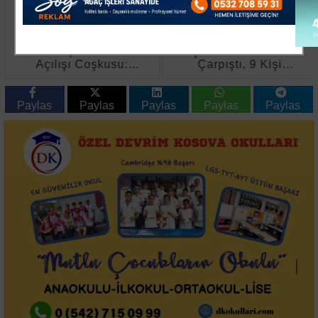
Kocaelispor'da Sezon
Keşan’da İki Otomobil
Açılışı Coşkusu:
Çarpıştı, 9 Kişi
Metehan Tanıtıldı,
Yaralandı
Buray Sahne Aldı
Paylas
Paylas
Paylas
Paylas
Paylas