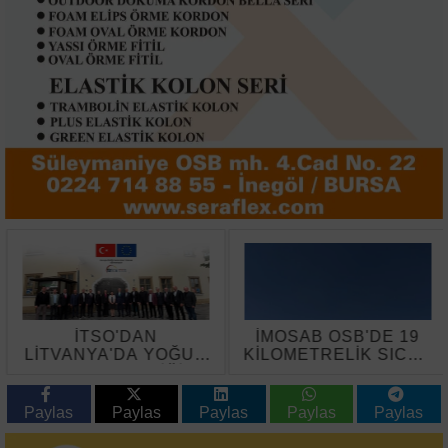
İTSO'DAN
İMOSAB OSB'DE 19
LİTVANYA'DA YOĞUN
KİLOMETRELİK SICAK
TEMAS TRAFİĞİ
ASFALT ÇALIŞMASI
BAŞLADI
Paylas
Paylas
Paylas
Paylas
Paylas