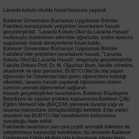
Lavanta kokulu okulda hasat heyecanı yaşandı
Balıkesir Üniversitesi Burhaniye Uygulamalı Bilimler
Fakültesi kampüsünde yetiştirilen lavantaların hasadı
gerçekleştirildi. "Lavanta Kokulu Okul’da Lavanta Hasadı"
mottosuyla düzenlenen etkinlikte öğrenciler, üretim sürecini
uygulamalı olarak deneyimleme fırsatı buldu.
Balıkesir Üniversitesi Burhaniye Uygulamalı Bilimler
Fakültesi’nde yetiştirilen lavantaların hasadı, "Lavanta
Kokulu Okul’da Lavanta Hasadı" sloganıyla gerçekleştirildi.
Fakülte Dekanı Prof. Dr. M. Oğuzhan İlban, fakülte yönetimi,
akademik ve idari personel, BUBYO Otel’de staj yapan
öğrenciler ile Özbekistan’dan gelen öğrencilerin katıldığı
etkinlikte, lavanta hasadı yapılarak öğrencilerin üretim
sürecini yerinde öğrenmeleri sağlandı.
Hasadı gerçekleştirilen lavantaların, Balıkesir Büyükşehir
Belediyesi ile yapılan protokol kapsamında Balıkesir Çiftçi
Eğitim Merkezi’nde (BAÇEM) işlenerek lavanta yağı ve
lavanta hidrosolüne dönüştürüldüğü belirtildi. Elde edilen
ürünlerin ise BUBYO Otel misafirlerinin kullanımına
sunulduğu ifade edildi.
Fakültede lavantanın yanı sıra çeşitli aromatik bitkilerin de
yetiştirilmeye başlandığı belirtilirken, bu ürünlerin Balıkesir
Gastronomi Eğitim Mutfağı’nda kullanılarak öğrencilerin