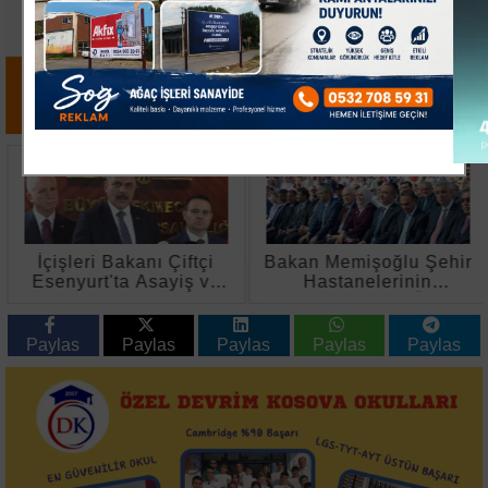
İçişleri Bakanı Çiftçi
Bakan Memişoğlu Şehir
Esenyurt'ta Asayiş ve
Hastanelerinin
Yatırımları
Dünyanın En Üst
Değerlendirdi
Seviye Sağlık Hizmet
Binaları Olduğunu
Paylas
Paylas
Paylas
Paylas
Paylas
Söyledi