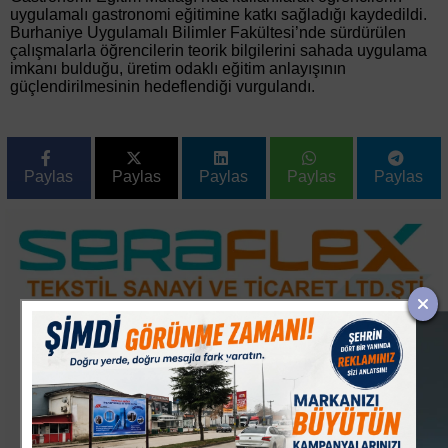
uygulamalı gastronomi eğitimine katkı sağladığı kaydedildi.
Burhaniye Uygulamalı Bilimler Fakültesi’nde sürdürülen
çalışmalarla öğrencilerin teorik bilgilerini sahada uygulama
imkanı bulduğu, üretim odaklı eğitim anlayışının
güçlendirilmesinin hedeflendiği vurgulandı.
Paylas
Paylas
Paylas
Paylas
Paylas