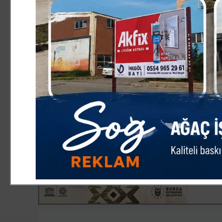
girişimlerimiz var. Yeni dönemde çok daha fazlasıyla süre
yatırımcı, dürüst bir yönetim olarak İnegöl de meslektaş
kuruluyla değil, bütün meslektaşlarımız tek kalp olarak s
İfadelerini Kullandı.
Haber Merkezi