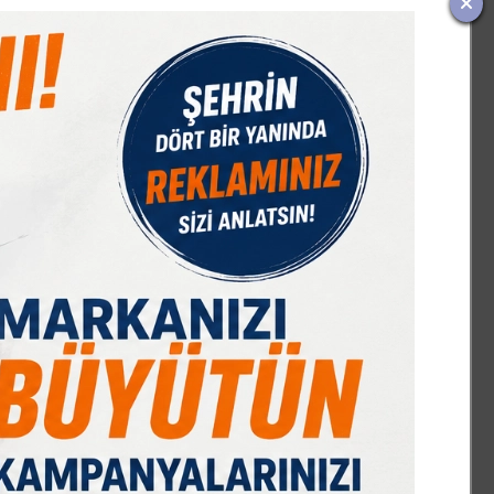
IST 100
DOLAR
EURO
GRAM ALTIN
Ç. ALTIN
17553,23
47,70
55,18
6669,47
10644,48
%-0,28
% 0,17
% 0,32
% 2,74
% 2,09