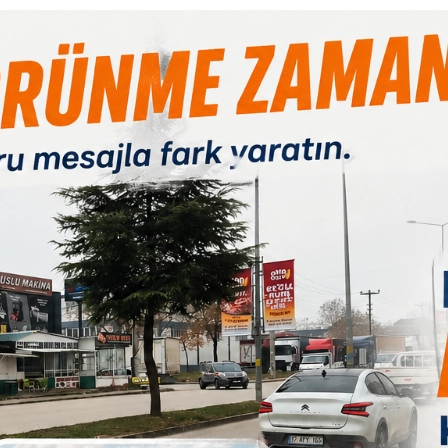
 oldu acılarını paylaştık. Hasta oldular hastalandık hep
uz. Listemizde de bazı değişiklikler olacak. Çok yoğun olan
aşlarımız bizlere dışardan destek vermek istediler. Bizlerde ilk
düşünüyorsunuz?
avcı cevabında ise; ?Göreve geldik malum biliyorsunuz şu an
B
z. Taşınmaz Ticareti Yetki Belgesi´nin yönetmeliğe girmesine
zın biran önce bu belgeyi alabilmeleri için seminerler yaptık.
yaptık. İşlerinin takiplerini yaptık. Şükürler olsun ki kim bu
a bol bol eğitim seminerleri yapmaya özen gösterdik. Kısa süre
çekleştirdik. Bunun haricinde şikayet hattı oluşturduk. Hem
tırmak için çaba sarf ettik. Bu arada bir avukatlık ofisiyle
oruz. Haklı kimse onun yanında olmak zorundayız. Adalet olmadan
ze örnek olacak inşallah. Onun haricinde üyelerimizin bağlı
ttuk. Yönetimimizle çok güzel bir dönem geçirdik. Yıllardır
; ?Yeni dönemde hedeflerimiz büyük ama ilk önce seçimi
daha fazlasını koymayı hedefliyoruz. Ciddi anlamda
 açabilmek. Bilindiği gibi yabancı yatırımcı süreci için