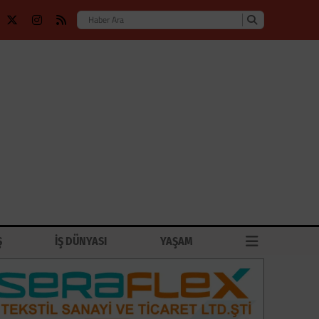
Ş
İŞ DÜNYASI
YAŞAM