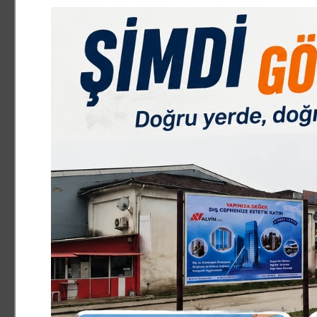
aile olduk düğünlerine gittik güldük eğlendik. Cenazeleri
beraber şifa bulmaya çalıştık ve şimdi seçimlere gidiyor
arkadaşlarımız var.İlk dönemde rica ettiğimiz bazı arkad
gün ki heyecanımızla yeniden kazanmak istiyoruz.?
Başkan olduğunuzdan sonra ki dönem hakkında neler 
Çok önemli bir dönemden geçtiklerini dile getiren Uçar
emlak müşavirleri için çok önemli bir dönemden geçiyoru
çok az bir zaman kaldı. Bu süre zarfında meslektaşlarımı
Bu konuyla ilgili sıkıntıları olanların gidip başvurularını 
konuyla ilgili destek istediyse hep yanında olduk. Ayrıc
de 2 sefer yemekli meslektaş istişaresi toplantısını ger
müşterilerimize hem meslektaşlarımızın memnuniyetini art
anlaşma yaptık. Şu an gelen şikayetlerin üzerine gidiy
hiç bir şey olmaz. İnegöllü Emlak müşavirleri Türkiye´mi
olduğu odalarla ikili ilişkilerimizi hep en üst düzeyde tu
özlenen bir ortam oluştu.?
Yeni dönemde neler hedefliyorsunuz?
Cevabında son olarak hedeflerinden bahseden Uçaravcı
kazanmamız gerekiyor. Geçmişte yaptıklarımızın üstüne 
meslektaşlarımızın lokale ihtiyacı var, ilk hedefimiz bunu