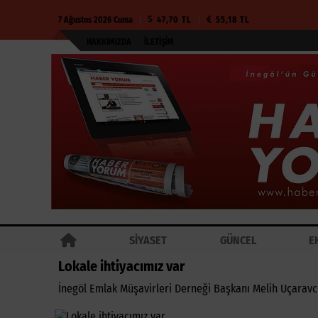
7 Ağustos 2026 Cuma
47,70 TL
55,18 TL
HAKKIMIZDA
İLETIŞIM
SİYASET
GÜNCEL
E
Lokale ihtiyacımız var
İnegöl Emlak Müşavirleri Derneği Başkanı Melih Uçaravcı