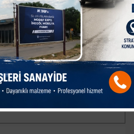
ci yönetmemiz gerektiğini biliyoruz. Eğitim, disiplin, yabancı
larımızın sıkıntısını çözeceğiz. Tabi bu sadece yönetim
ağlayacak. Bir olursak tok oluruz, bölünürsek yok oluruz.?