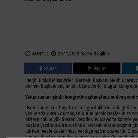
GÜNCEL
26.11.2019 18:34:04
0
Paylas
Paylas
İnegöl Emlak Müşavirleri Derneği Başkanı Melih Uçaravcı,
dernek başkanı seçilmişti. Uçaravcı 14. olağan kongrey
Yakın zaman içinde kongreden çıkmıştınız neden yenid
Üyelerinden çok büyük destek gördüklerini dile getiren
yanımızda duran durmayan bütün meslektaşlarımıza teş
bizlere çok büyük destek verdiler. 19 Mayıs´ta kongre 
baştan yazıldı o süre zarfında istersek tekrar seçime g
alırken meslektaşlarımıza verdiğimiz bir söz vardı. O 
kim nasıl liste yapmak istiyorsa yapacaktı. Geçen 6 aylı