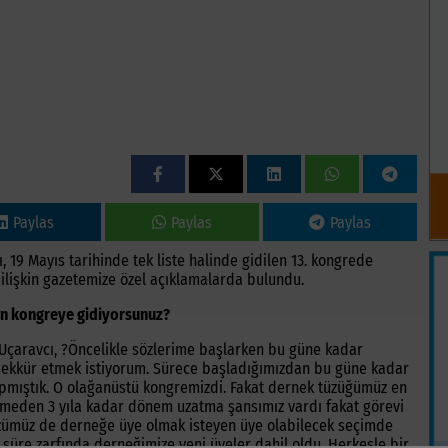
Paylas
Paylas
Paylas
 19 Mayıs tarihinde tek liste halinde gidilen 13. kongrede
e ilişkin gazetemize özel açıklamalarda bulundu.
en kongreye gidiyorsunuz?
 Uçaravcı, ?Öncelikle sözlerime başlarken bu güne kadar
ekkür etmek istiyorum. Sürece başladığımızdan bu güne kadar
yapmıştık. O olağanüstü kongremizdi. Fakat dernek tüzüğümüz en
itmeden 3 yıla kadar dönem uzatma şansımız vardı fakat görevi
sözümüz de derneğe üye olmak isteyen üye olabilecek seçimde
k süre zarfında derneğimize yeni üyeler dahil oldu. Herkesle bir