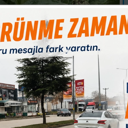
B
1
Paylas
Paylas
Paylas
hallesi, 2 bine yakın mandasıyla "Manda köyü" olarak
n adedin üzerindeki enginar üretimiyle de tarımda adından söz
slenen Kirmasti Çayı’nın ve Uluabat Gölü’nün kenarında yer
yapıyor.
timinin ağırlıkta olduğu bölgede çiftçiler, son yıllarda gelir
ldi.
r yetiştiriciliğinin 10 yıl öncesine dayandığını ancak geçmiş
aldığını belirtti. Son bir iki yılda enginara yönelik talebin ve
 patlama yaşandığına işaret eden Kısa, "Bu yıl üretim alanımız
lıyor ve en kötü kök bile 3 adet ürün veriyor. Böylece bir