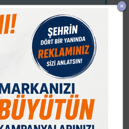
IST 100
DOLAR
EURO
GRAM ALTIN
Ç. ALTIN
7589,91
47,68
55,13
6659,69
10644,48
%-0,08
% 0,18
% 0,32
% 2,59
% 2,09