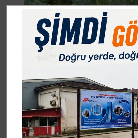
EKONOMİ
8.06.2026 10:02:28
0
Paylas
Paylas
Bursa’nın Mustafakemalpaşa ilçesine bağlı Karaoğlan Ma
tanınmasının yanı sıra, bu yıl gerçekleştirdiği 4 milyo
ettiriyor.
Kütahya’nın Emet ve Gediz ilçelerinin kaynaklarından be
alan mahalle, havzanın verimli topraklarına ev sahipliği 
Uzun yıllardır hayvancılığa bağlı olarak yem bitkileri üre
getirici alternatif ürün arayışıyla enginar üretimine yöne
Karaoğlan Mahallesi Muhtarı Ergün Kısa, bölgedeki engina
yıllarda dikim alanlarının 50-100 dönüm arasında sınırlı k
elde edilen kazancın artmasıyla birlikte üretimde adeta
bin 500 dönüme yaklaştı. Dekar başına bin kök dikim yapı