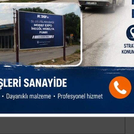
riliyor" dedi.
esim rakamına ulaştıklarını ifade eden Muhtar Kısa, ürünün
ı:
in liraya varan bir gelir söz konusu oluyor. Sezon bu yıl hava
2 lira arasında değişen fiyatlardan satabildik. Mahallemiz şehir
cuza seyrediyor. Biz de burada coğrafi tescilli Hasanağa
anağa’dan alması şart değil, biz de aynı kalitede üretim