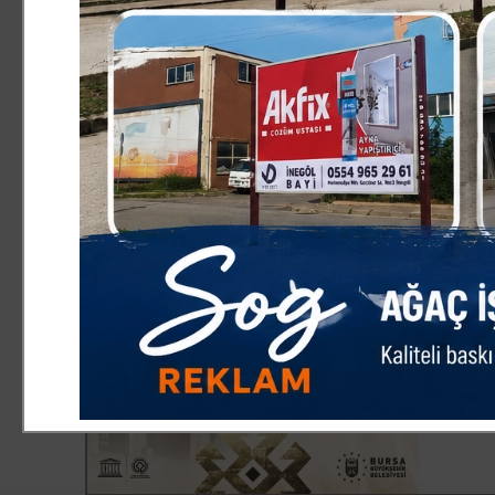
dönümden yaklaşık 3 bin adet enginar kesimi gerçekleşti
"Biz de tescilli Hasanağa enginarı üretiyoruz"
Bu yıl mahalle genelinde 4 milyon adedin üzerinde bir k
kalitesi ve pazardaki değerine ilişkin şu bilgileri paylaşt
"Tane fiyatı 15-20 liradan satıldığında dönüm başına 60 b
şartları nedeniyle biraz bozuk gitse de ürünlerimizi 15-2
merkezine biraz uzak olduğu için fiyatlar burada daha u
enginarı üretiyoruz. Enginar sevenlerin ürünü illaki Has
yapıyoruz."