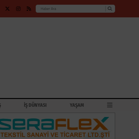
Ş
İŞ DÜNYASI
YAŞAM