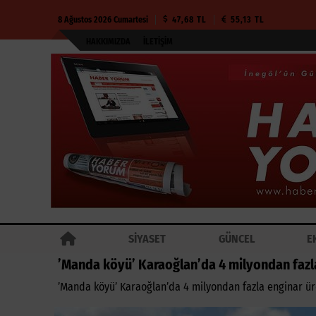
8 Ağustos 2026 Cumartesi
47,68 TL
55,13 TL
HAKKIMIZDA
İLETIŞIM
SİYASET
GÜNCEL
E
’Manda köyü’ Karaoğlan’da 4 milyondan fazla
’Manda köyü’ Karaoğlan’da 4 milyondan fazla enginar üre