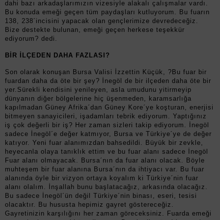
dahi bazı arkadaşlarımızın vizesiyle alakalı çalışmalar vardı.
Bu konuda emeği geçen tüm paydaşları kutluyorum. Bu fuarın
138, 238´incisini yapacak olan gençlerimize devredeceğiz.
Bize destekte bulunan, emeği geçen herkese teşekkür
ediyorum? dedi.
BİR İLÇEDEN DAHA FAZLASI?
Son olarak konuşan Bursa Valisi İzzettin Küçük, ?Bu fuar bir
fuardan daha da öte bir şey? İnegöl de bir ilçeden daha öte bir
yer.Sürekli kendisini yenileyen, asla umudunu yitirmeyip
dünyanın diğer bölgelerine hiç üşenmeden, karamsarlığa
kapılmadan Güney Afrika´dan Güney Kore´ye koşturan, enerjisi
bitmeyen sanayicileri, işadamları tebrik ediyorum. Yaptığınız
iş çok değerli bir iş? Her zaman sizleri takip ediyorum. İnegöl
sadece İnegöl´e değer katmıyor, Bursa ve Türkiye´ye de değer
katıyor. Yeni fuar alanımızdan bahsedildi. Büyük bir zevkle,
heyecanla olaya tanıklık ettim ve bu fuar alanı sadece İnegöl
Fuar alanı olmayacak. Bursa´nın da fuar alanı olacak. Böyle
muhteşem bir fuar alanına Bursa´nın da ihtiyacı var. Bu fuar
alanında öyle bir vizyon ortaya koyalım ki Türkiye´nin fuar
alanı olalım. İnşallah bunu başlatacağız, arkasında olacağız.
Bu sadece İnegöl´ün değil Türkiye´nin binası, eseri, tesisi
olacaktır. Bu hususta hepimiz gayret göstereceğiz.
Gayretinizin karşılığını her zaman göreceksiniz. Fuarda emeği