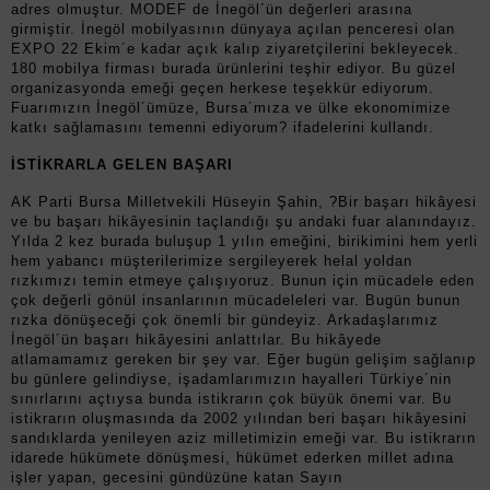
adres olmuştur. MODEF de İnegöl´ün değerleri arasına
girmiştir. İnegöl mobilyasının dünyaya açılan penceresi olan
EXPO 22 Ekim´e kadar açık kalıp ziyaretçilerini bekleyecek.
180 mobilya firması burada ürünlerini teşhir ediyor. Bu güzel
organizasyonda emeği geçen herkese teşekkür ediyorum.
Fuarımızın İnegöl´ümüze, Bursa´mıza ve ülke ekonomimize
katkı sağlamasını temenni ediyorum? ifadelerini kullandı.
İSTİKRARLA GELEN BAŞARI
AK Parti Bursa Milletvekili Hüseyin Şahin, ?Bir başarı hikâyesi
ve bu başarı hikâyesinin taçlandığı şu andaki fuar alanındayız.
Yılda 2 kez burada buluşup 1 yılın emeğini, birikimini hem yerli
hem yabancı müşterilerimize sergileyerek helal yoldan
rızkımızı temin etmeye çalışıyoruz. Bunun için mücadele eden
çok değerli gönül insanlarının mücadeleleri var. Bugün bunun
rızka dönüşeceği çok önemli bir gündeyiz. Arkadaşlarımız
İnegöl´ün başarı hikâyesini anlattılar. Bu hikâyede
atlamamamız gereken bir şey var. Eğer bugün gelişim sağlanıp
bu günlere gelindiyse, işadamlarımızın hayalleri Türkiye´nin
sınırlarını açtıysa bunda istikrarın çok büyük önemi var. Bu
istikrarın oluşmasında da 2002 yılından beri başarı hikâyesini
sandıklarda yenileyen aziz milletimizin emeği var. Bu istikrarın
idarede hükümete dönüşmesi, hükümet ederken millet adına
işler yapan, gecesini gündüzüne katan Sayın