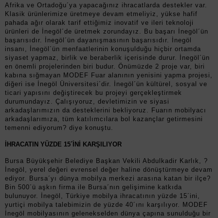
Afrika ve Ortadoğu´ya yapacağınız ihracatlarda destekler var.
Klasik ürünlerimize üretmeye devam etmeliyiz, yükse hafif
pahada ağır olarak tarif ettiğimiz inovatif ve ileri teknoloji
ürünleri de İnegöl´de üretmek zorundayız. Bu başarı İnegöl´ün
başarısıdır. İnegöl´ün dayanışmasının başarısıdır. İnegöl
insanı, İnegöl´ün menfaatlerinin konuşulduğu hiçbir ortamda
siyaset yapmaz, birlik ve beraberlik içerisinde durur. İnegöl´ün
en önemli projelerinden biri budur. Önümüzde 2 proje var, biri
kabına sığmayan MODEF Fuar alanının yenisini yapma projesi,
diğeri ise İnegöl Üniversitesi´dir. İnegöl´ün kültürel, sosyal ve
ticari yapısını değiştirecek bu projeyi gerçekleştirmek
durumundayız. Çalışıyoruz, devletimizin ve siyasi
arkadaşlarımızın da desteklerini bekliyoruz. Fuarın mobilyacı
arkadaşlarımıza, tüm katılımcılara bol kazançlar getirmesini
temenni ediyorum? diye konuştu.
İHRACATIN YÜZDE 15´İNİ KARŞILIYOR
Bursa Büyükşehir Belediye Başkan Vekili Abdulkadir Karlık, ?
İnegöl, yerel değeri evrensel değer haline dönüştürmeye devam
ediyor. Bursa´yı dünya mobilya merkezi arasına katan bir ilçe?
Bin 500´ü aşkın firma ile Bursa´nın gelişimine katkıda
bulunuyor. İnegöl, Türkiye mobilya ihracatının yüzde 15´ini,
yurtiçi mobilya talebimizin de yüzde 40´ını karşılıyor. MODEF
İnegöl mobilyasının gelenekselden dünya çapına sunulduğu bir