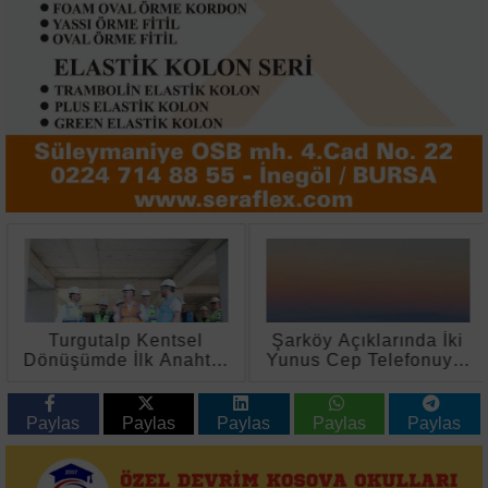
Turgutalp Kentsel
Şarköy Açıklarında İki
Dönüşümde İlk Anahtar
Yunus Cep Telefonuyla
Teslimleri 2027'de
Görüntülendi
Paylas
Paylas
Paylas
Paylas
Paylas