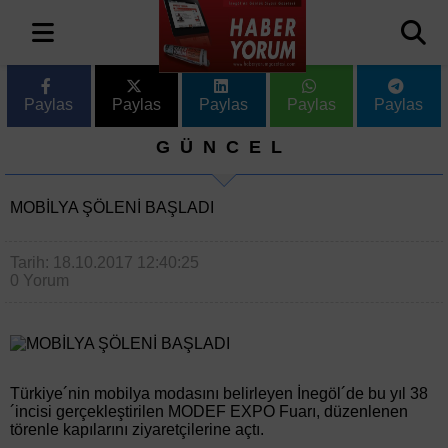
Paylas
Paylas
Paylas
Paylas
Paylas
GÜNCEL
MOBİLYA ŞÖLENİ BAŞLADI
Tarih: 18.10.2017 12:40:25
0 Yorum
Türkiye´nin mobilya modasını belirleyen İnegöl´de bu yıl 38
´incisi gerçekleştirilen MODEF EXPO Fuarı, düzenlenen
törenle kapılarını ziyaretçilerine açtı.