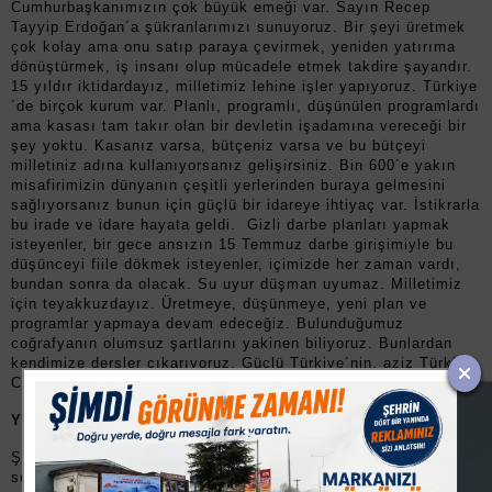
Cumhurbaşkanımızın çok büyük emeği var. Sayın Recep
Tayyip Erdoğan´a şükranlarımızı sunuyoruz. Bir şeyi üretmek
çok kolay ama onu satıp paraya çevirmek, yeniden yatırıma
dönüştürmek, iş insanı olup mücadele etmek takdire şayandır.
15 yıldır iktidardayız, milletimiz lehine işler yapıyoruz. Türkiye
´de birçok kurum var. Planlı, programlı, düşünülen programlardı
ama kasası tam takır olan bir devletin işadamına vereceği bir
şey yoktu. Kasanız varsa, bütçeniz varsa ve bu bütçeyi
milletiniz adına kullanıyorsanız gelişirsiniz. Bin 600´e yakın
misafirimizin dünyanın çeşitli yerlerinden buraya gelmesini
sağlıyorsanız bunun için güçlü bir idareye ihtiyaç var. İstikrarla
bu irade ve idare hayata geldi. Gizli darbe planları yapmak
isteyenler, bir gece ansızın 15 Temmuz darbe girişimiyle bu
düşünceyi fiile dökmek isteyenler, içimizde her zaman vardı,
bundan sonra da olacak. Su uyur düşman uyumaz. Milletimiz
için teyakkuzdayız. Üretmeye, düşünmeye, yeni plan ve
programlar yapmaya devam edeceğiz. Bulunduğumuz
coğrafyanın olumsuz şartlarını yakinen biliyoruz. Bunlardan
kendimize dersler çıkarıyoruz. Güçlü Türkiye´nin, aziz Türkiye
Cumhuriyetinin şanlı ve şerefli evlatlarıyız.?dedi.
YOLUN YARISINI ALDIK
Şahin ?Bu fuarı düzenleyen 180 arkadaşımız ürünlerini
sergiliyorlar. 17-18 sene önce bu fuar için ciddi mücadeleler