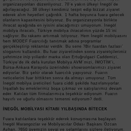
organizasyonları düzenliyoruz. 70´e yakın ülkeyi İnegöl´de
ağırlayacağız. 38 ülkeyi kendimiz tespit edip bizzat ziyaret
ederek alım heyetleri çağırdık. 1 hafta boyunca fuara gelecek
olanların kapasitesini biliyoruz. Bu organizasyonla birlikte
ihracat ayağında en iyisini alacağımızı umuyorum. İnegöl
mobilya ihracatı, Türkiye mobilya ihracatının yüzde 15´ini
sağlıyor. Bu rakamı artırmak istiyoruz. Hem İnegöl mobilyasını
hem MODEF Fuarcılığı tanıtmak adına programlar
gerçekleştirip reklamlar verdik. Bu sene ?Bir fuardan fazlası´
sloganını kullandık. Bu fuar ziyaretinden sonra ziyaretçilerimiz
şehrimize inip yıllardır marka olan Ertuğrulgazi Caddemizi,
Türkiye´de ilk defa kurulan Mobilya AVM´mizi, İMOTİM´i,
Bursa-Ankara Karayolu üzerindeki showroomlarımızı ziyaret
ediyorlar. Biz şehir olarak fuarcılık yapıyoruz. Fuarın
neticelerini fuar bittikten sonra da almayı umuyoruz. Tüm
İnegöl mobilya üreticileri fuara ciddi şekilde hazırlanıyorlar.
İnşallah bu emeklerimiz boşa çıkmaz ve satışlarımız devam
eder. Katılan tüm firmalarımıza teşekkür ediyorum. Fuarın
hayırlı ve uğurlu olmasını temenni ediyorum? dedi.
İNEGÖL MOBİLYASI KİTABI YILBAŞINDA BİTECEK
Fuara katılanlara teşekkür ederek konuşmasına başlayan
İnegöl Marangozlar ve Mobilyacılar Odası Başkanı Özcan
Ayhan, ?850 üyemizin sevgi ve selamlarını sizlere iletiyorum.