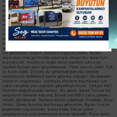
verildi. Bunu yakinen biliyorum. Bu fuar alanı yokluklar ve
imkânsızlıklar arasında hayata geçirildi ve büyütüldü. Bu fuar
alanı şuanda ihtiyaca cevap vermiyor. Bu durumda ne yapmak
gerekiyor? Yetki verdiğimiz arkadaşlarımızın sorumluluk bilinci
içerisinde yeni şeyler yapması gerekiyor. Belediyemizin tahsis
ettiği alanda yeni bir fuar alanı oluşturulması gerekiyor.
Çalışmaları gerçekleştiren tüm arkadaşlarımıza teşekkür
ediyorum. Enerjilerini ayaklarına çelme takılma istenircesine
mücadelelerini sergilemek istemelerinden dolayı kendilerini
kutluyorum. Kalkınma Bakanımıza bu projeyi ilettik, kalkınma
ajansı üzerinden bununla ilgili finansmanı sağlamak üzere bize
yol gösterdiler. Değerli Valimizin kapısını çaldık, bizdeki
heyecanın onun gözlerinde yaşanıyor olması bizi daha hızlı
koşmaya itti. Kendisine İnegöl adına teşekkür ediyorum.
İnşallah bu fuar alanı gerçekleşecek. Yolun yarısını aldık. Çok
az kısmı kaldı. O kısmı da tamamladığımızda yönetim
kurulumuzun hedeflerini yerine getirmiş olacağız. Bu alandaki
ürünlerin sergilenmesi, yetmeyen alanların büyütülmesi çok
yakın zamanda yeni alanlarla gerçekleştirilecek. Türkiye 2023
hedefleri doğrultusunda ilerliyor. Biz güçlü, büyük Türkiye´nin
oluşmasını temenni ediyoruz.Burada bin 600´e yakın yabancı
misafir ağırlanacak. Bunların büyük çoğunluğu Ortadoğu, Asya,
Afrika, Güney Amerika´dan buraya gelecekler. Bazen vize ile
problemleri yaşanıyordu. Şuana kadar 150´ye yakın
arkadaşımızın vize problemiyle bizzat ilgilendik. Pazar günü