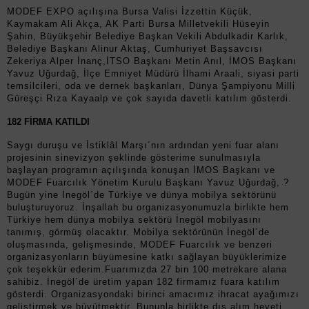
MODEF EXPO açılışına Bursa Valisi İzzettin Küçük,
Kaymakam Ali Akça, AK Parti Bursa Milletvekili Hüseyin
Şahin, Büyükşehir Belediye Başkan Vekili Abdulkadir Karlık,
Belediye Başkanı Alinur Aktaş, Cumhuriyet Başsavcısı
Zekeriya Alper İnanç,İTSO Başkanı Metin Anıl, İMOS Başkanı
Yavuz Uğurdağ, İlçe Emniyet Müdürü İlhami Araali, siyasi parti
temsilcileri, oda ve dernek başkanları, Dünya Şampiyonu Milli
Güreşçi Rıza Kayaalp ve çok sayıda davetli katılım gösterdi.
182 FİRMA KATILDI
Saygı duruşu ve İstiklâl Marşı´nın ardından yeni fuar alanı
projesinin sinevizyon şeklinde gösterime sunulmasıyla
başlayan programın açılışında konuşan İMOS Başkanı ve
MODEF Fuarcılık Yönetim Kurulu Başkanı Yavuz Uğurdağ, ?
Bugün yine İnegöl´de Türkiye ve dünya mobilya sektörünü
buluşturuyoruz. İnşallah bu organizasyonumuzla birlikte hem
Türkiye hem dünya mobilya sektörü İnegöl mobilyasını
tanımış, görmüş olacaktır. Mobilya sektörünün İnegöl´de
oluşmasında, gelişmesinde, MODEF Fuarcılık ve benzeri
organizasyonların büyümesine katkı sağlayan büyüklerimize
çok teşekkür ederim.Fuarımızda 27 bin 100 metrekare alana
sahibiz. İnegöl´de üretim yapan 182 firmamız fuara katılım
gösterdi. Organizasyondaki birinci amacımız ihracat ayağımızı
geliştirmek ve büyütmektir. Bununla birlikte dış alım heyeti