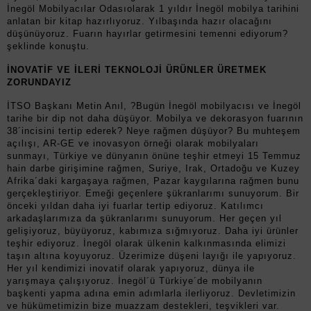
İnegöl Mobilyacılar Odasıolarak 1 yıldır İnegöl mobilya tarihini
anlatan bir kitap hazırlıyoruz. Yılbaşında hazır olacağını
düşünüyoruz. Fuarın hayırlar getirmesini temenni ediyorum?
şeklinde konuştu.
İNOVATİF VE İLERİ TEKNOLOJİ ÜRÜNLER ÜRETMEK
ZORUNDAYIZ
İTSO Başkanı Metin Anıl, ?Bugün İnegöl mobilyacısı ve İnegöl
tarihe bir dip not daha düşüyor. Mobilya ve dekorasyon fuarının
38´incisini tertip ederek? Neye rağmen düşüyor? Bu muhteşem
açılışı, AR-GE ve inovasyon örneği olarak mobilyaları
sunmayı, Türkiye ve dünyanın önüne teşhir etmeyi 15 Temmuz
hain darbe girişimine rağmen, Suriye, Irak, Ortadoğu ve Kuzey
Afrika´daki kargaşaya rağmen, Pazar kaygılarına rağmen bunu
gerçekleştiriyor. Emeği geçenlere şükranlarımı sunuyorum. Bir
önceki yıldan daha iyi fuarlar tertip ediyoruz. Katılımcı
arkadaşlarımıza da şükranlarımı sunuyorum. Her geçen yıl
gelişiyoruz, büyüyoruz, kabımıza sığmıyoruz. Daha iyi ürünler
teşhir ediyoruz. İnegöl olarak ülkenin kalkınmasında elimizi
taşın altına koyuyoruz. Üzerimize düşeni layığı ile yapıyoruz.
Her yıl kendimizi inovatif olarak yapıyoruz, dünya ile
yarışmaya çalışıyoruz. İnegöl´ü Türkiye´de mobilyanın
başkenti yapma adına emin adımlarla ilerliyoruz. Devletimizin
ve hükümetimizin bize muazzam destekleri, teşvikleri var.