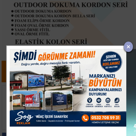
Keşan’da İki Otomobil
Avcılar'da Balık
Çarpıştı, 9 Kişi
Tutarken Denize Düşen
Yaralandı
74 Yaşındaki Adam
Hayatını Kaybetti