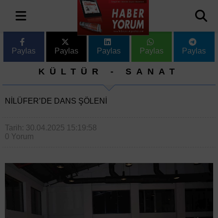
Paylas
Paylas
Paylas
Paylas
Paylas
KÜLTÜR - SANAT
NILÜFER’DE DANS ŞÖLENI
Tarih: 30.04.2025 15:19:58
0 Yorum