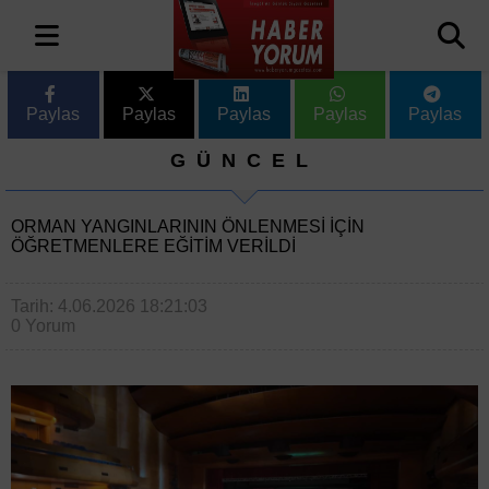
Paylas
Paylas
Paylas
Paylas
Paylas
GÜNCEL
ORMAN YANGINLARININ ÖNLENMESI IÇIN
ÖĞRETMENLERE EĞITIM VERILDI
Tarih: 4.06.2026 18:21:03
0 Yorum