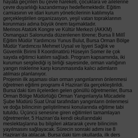
hayata geçirilen bu çevre hareketi, çocuklara ve ailelerine
çevre duyarlılığı kazandırmayı hedeflemektedir. Eğitim
camiasının ve idari kurum yöneticilerinin katılımıyla
gerçekleştirilen organizasyon, yeşil vatan topraklarının
korunması adına büyük önem taşımaktadır.
Merinos Atatürk Kongre ve Kültür Merkezi (AKKM)
Osmangazi Salonunda düzenlenen törene; Bursa İl Millî
Eğitim Müdür Yardımcısı Yunus Bulut, Bursa Orman Bölge
Müdür Yardımcısı Mehmet Uysal ve İşyeri Sağlık ve
Güvenlik Birimi İl Koordinatörü Hüseyin Somer ile çok
sayıda eğitimci katılım sağladı. Program kapsamında, iki
kurumun sergilediği iş birliği sayesinde, orman varlığının
yangın risklerine karşı korunmasında kalıcı adımların
atılması planlanıyor.
Projenin ilk aşaması olan orman yangınlarının önlenmesi
öğretmen eğitimi programı 4 Haziran’da gerçekleştirildi.
Bursa’daki tüm ilçelerden gelen gönüllü öğretmenler, Bursa
Orman Bölge Müdürlüğü Orman Yangınlarıyla Mücadele
Şube Müdürü Suat Ünal tarafından yangınların önlenmesi
ve doğa bilincinin geliştirilmesi konularında eğitime tabi
tutuldu. Üçüncü senesine giren eğitimleri tamamlayan
öğretmenler, 5 Haziran’da kendi okullarındaki
meslektaşlarına bu bilgileri aktararak çevre bilincinin
yayılmasını sağlayacak. Sürecin sonraki adımı ise 8
Haziran’da atılacak. Bursa’daki tüm okullarda, ilk ders