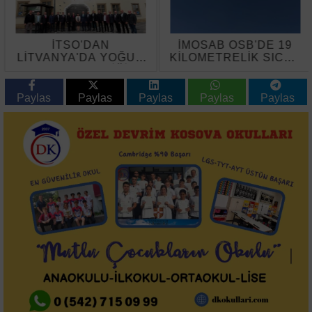
İTSO'DAN
İMOSAB OSB'DE 19
LİTVANYA'DA YOĞUN
KİLOMETRELİK SICAK
TEMAS TRAFİĞİ
ASFALT ÇALIŞMASI
BAŞLADI
Paylas
Paylas
Paylas
Paylas
Paylas