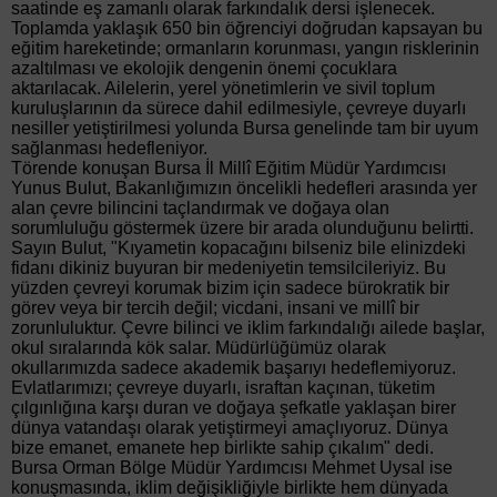
saatinde eş zamanlı olarak farkındalık dersi işlenecek.
Toplamda yaklaşık 650 bin öğrenciyi doğrudan kapsayan bu
eğitim hareketinde; ormanların korunması, yangın risklerinin
azaltılması ve ekolojik dengenin önemi çocuklara
aktarılacak. Ailelerin, yerel yönetimlerin ve sivil toplum
kuruluşlarının da sürece dahil edilmesiyle, çevreye duyarlı
nesiller yetiştirilmesi yolunda Bursa genelinde tam bir uyum
sağlanması hedefleniyor.
Törende konuşan Bursa İl Millî Eğitim Müdür Yardımcısı
Yunus Bulut, Bakanlığımızın öncelikli hedefleri arasında yer
alan çevre bilincini taçlandırmak ve doğaya olan
sorumluluğu göstermek üzere bir arada olunduğunu belirtti.
Sayın Bulut, "Kıyametin kopacağını bilseniz bile elinizdeki
fidanı dikiniz buyuran bir medeniyetin temsilcileriyiz. Bu
yüzden çevreyi korumak bizim için sadece bürokratik bir
görev veya bir tercih değil; vicdani, insani ve millî bir
zorunluluktur. Çevre bilinci ve iklim farkındalığı ailede başlar,
okul sıralarında kök salar. Müdürlüğümüz olarak
okullarımızda sadece akademik başarıyı hedeflemiyoruz.
Evlatlarımızı; çevreye duyarlı, israftan kaçınan, tüketim
çılgınlığına karşı duran ve doğaya şefkatle yaklaşan birer
dünya vatandaşı olarak yetiştirmeyi amaçlıyoruz. Dünya
bize emanet, emanete hep birlikte sahip çıkalım" dedi.
Bursa Orman Bölge Müdür Yardımcısı Mehmet Uysal ise
konuşmasında, iklim değişikliğiyle birlikte hem dünyada