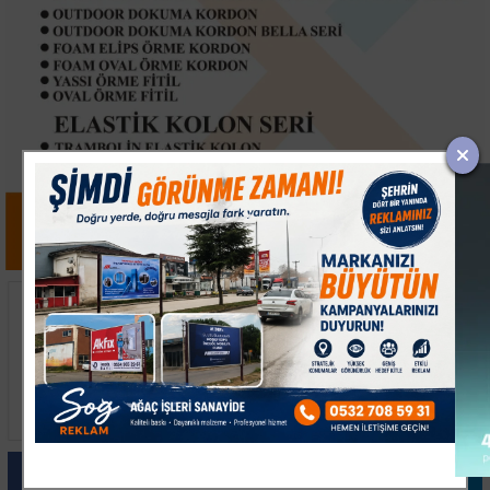
MHK Üyesi ve Hakem
Beşiktaş'ın Hradec
Üsküp'teki Yaz
Kralove Rövanşında
Seminerine Katıldı
Hakem Urs Schnyder
Paylas
Paylas
Paylas
Paylas
Paylas