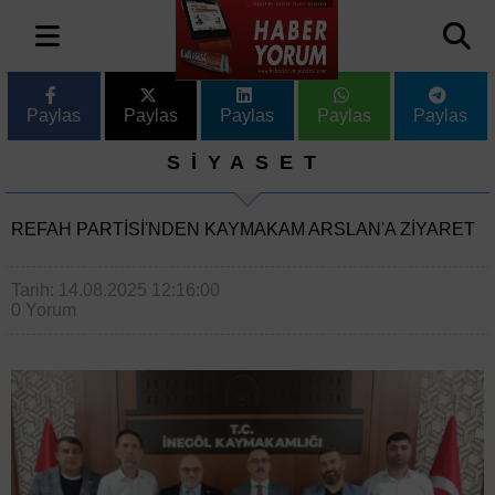
Paylas
Paylas
Paylas
Paylas
Paylas
SİYASET
REFAH PARTISI'NDEN KAYMAKAM ARSLAN'A ZIYARET
Tarih: 14.08.2025 12:16:00
0 Yorum