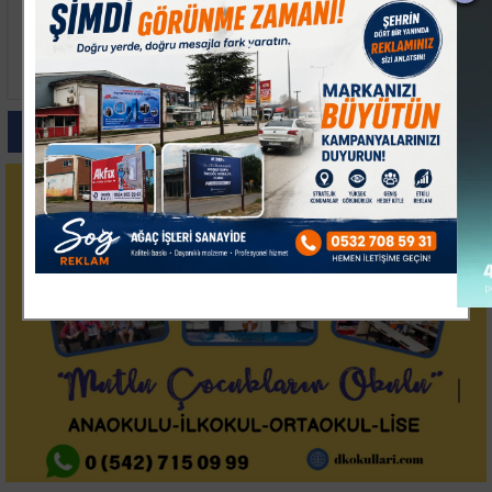
Fenerbahçe Sturm Graz
Bandırmaspor Teknik
Maçı İçin Hazırlıklarını
Direktörü Arslan
Sürdürdü
Galibiyeti Babasına
Armağan Etti
Paylas
Paylas
Paylas
Paylas
Paylas