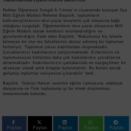
Rehber Öğretmeni Songül A.Yılmaz’ın ziyaretinde konuşan İlçe
Milli Eğitim Müdürü Mehmet Baştürk, toplumların
kalkınmışlıklarının okur-yazar bireylerin çok olmasına bağlı
olduğunu vurguladı. Öğretmenlerin okur-yazar olmasının Milli
Eğitim Müdürü olarak kendisini onurlandırdığını ve
gururlandırdığını ifade eden Baştürk, “Malumunuz hiç bilenle
bilmeyen bir olur mu felsefesinin düstur edinmiş bir toplumun
fertleriyiz. Toplumun yarısı kadınlardan oluşmaktadır.
Çocuklarımızı kadınlarımız yetiştirmektedir. Evlerimizin ve
toplumumuzun kültürünü daha çok kadınlarımız çocuklarına
aktarmaktadır. Kadınlarımızın çantalarında en vazgeçilmez bir
aksesuar olarak artık kitaplar bulunmalıdır. Bu bizleri ancak
gelişmiş toplumlar seviyesine çıkarabilir” dedi.
Baştürk, ‘Gülsün Hanım’ eserinin eğitim camiasına, edebiyat
dünyasına ve Türk toplumuna iyi bir örnek oluşturması
temennisinde bulundu.
Paylas
Paylas
Paylas
Paylas
Paylas