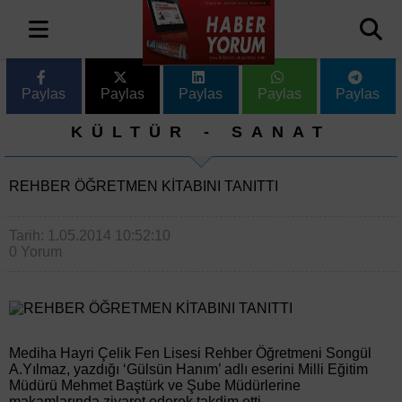
Paylas
Paylas
Paylas
Paylas
Paylas
KÜLTÜR - SANAT
REHBER ÖĞRETMEN KİTABINI TANITTI
Tarih: 1.05.2014 10:52:10
0 Yorum
Mediha Hayri Çelik Fen Lisesi Rehber Öğretmeni Songül
A.Yılmaz, yazdığı ‘Gülsün Hanım’ adlı eserini Milli Eğitim
Müdürü Mehmet Baştürk ve Şube Müdürlerine
makamlarında ziyaret ederek takdim etti.