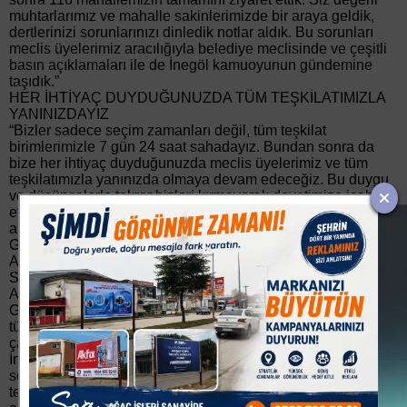
muhtarlarımız ve mahalle sakinlerimizde bir araya geldik,
dertlerinizi sorunlarınızı dinledik notlar aldık. Bu sorunları
meclis üyelerimiz aracılığıyla belediye meclisinde ve çeşitli
basın açıklamaları ile de İnegöl kamuoyunun gündemine
taşıdık.”
HER İHTİYAÇ DUYDUĞUNUZDA TÜM TEŞKİLATIMIZLA
YANINIZDAYIZ
“Bizler sadece seçim zamanları değil, tüm teşkilat
birimlerimizle 7 gün 24 saat sahadayız. Bundan sonra da
bize her ihtiyaç duyduğunuzda meclis üyelerimiz ve tüm
teşkilatımızla yanınızda olmaya devam edeceğiz. Bu duygu
ve düşüncelerle tekrar bizleri kırmayarak davetimize icabet
ettiğiniz için her birinize ayrı ayrı teşekkür ediyor hayırlı
akşamlar diliyorum.”
GENEL BAŞKANIMIZ MAHMUT ARIKAN ÖNCÜLÜĞÜNDE
AKTİF SAHA ÇALIŞMALARIMIZI TÜM İL VE İLÇELERDE
SÜRDÜRÜYORUZ
Ardından konuşan Saadet Partisi Bursa İl Başkanı Hamza
Gürsel ise “Genel başkanımız Mahmut Arıkan öncülüğünde
tüm Türkiye’de olduğu gibi Bursa’mızda da aktif saha
çalışmalarımızı yeni nesil siyaset anlayışıyla sürdürüyoruz.
İnegöl İlçe Teşkilatımız da gayretli çalışmalarıyla sadece
seçim döneminde değil her zaman takdir toplayan bir
teşkilat. Bizler de İnegöl’de vatandaşların partimize karşı