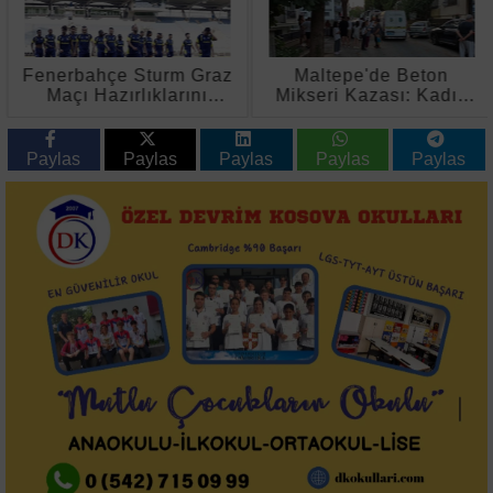
Fenerbahçe Sturm Graz
Maltepe'de Beton
Maçı Hazırlıklarını
Mikseri Kazası: Kadın
Tamamladı
Hayatını Kaybetti
Paylas
Paylas
Paylas
Paylas
Paylas