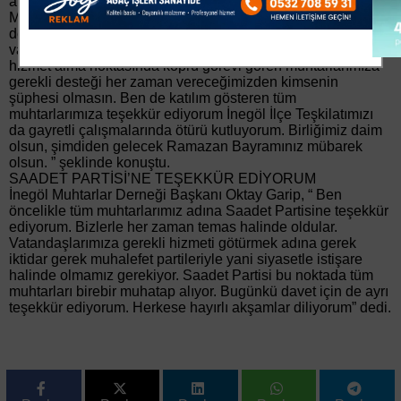
artan teveccühünü ve sevgisini net bir şekilde gördük.
Muhtarlık müessesesine de partimizin ayrı değer verdiğinin
de altını çizmek istiyorum. Mahallelerimizin ve
vatandaşımızın sorunlarını kılcal damarlarına kadar bilen ve
hizmet alma noktasında köprü görevi gören muhtarlarımıza
gerekli desteği her zaman vereceğimizden kimsenin
şüphesi olmasın. Ben de katılım gösteren tüm
muhtarlarımıza teşekkür ediyorum İnegöl İlçe Teşkilatımızı
da gayretli çalışmalarında ötürü kutluyorum. Birliğimiz daim
olsun, şimdiden gelecek Ramazan Bayramınız mübarek
olsun. ” şeklinde konuştu.
SAADET PARTİSİ’NE TEŞEKKÜR EDİYORUM
İnegöl Muhtarlar Derneği Başkanı Oktay Garip, “ Ben
öncelikle tüm muhtarlarımız adına Saadet Partisine teşekkür
ediyorum. Bizlerle her zaman temas halinde oldular.
Vatandaşlarımıza gerekli hizmeti götürmek adına gerek
iktidar gerek muhalefet partileriyle yani siyasetle istişare
halinde olmamız gerekiyor. Saadet Partisi bu noktada tüm
muhtarları birebir muhatap alıyor. Bugünkü davet için de ayrı
teşekkür ediyorum. Herkese hayırlı akşamlar diliyorum” dedi.