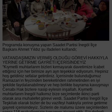
Programda konuşma yapan Saadet Partisi İnegöl İlçe
Başkanı Ahmet Yıldız şu ifadeleri kullandı;
VATANDAŞIMIZIN VERMİŞ OLDUĞU GÖREVİ HAKKIYLA
YERİNE GETİRME GAYRETİ İÇERİSİNDEYİZ
“Kıymetli muhtarlarım bizleri kırmayarak davetimize İcabet
ettiğiniz için her birinize ayrı ayrı teşekkür ediyorum. Hepiniz
hoş geldiniz sefalar getirdiniz. İçerisinde bulunduğumuz
Ramazan'ın feyzinden bereketinden rahmetinden en iyi
şekilde faydalanabilmeyi ve hep birlikte bayrama kavuşmayı
Cenabı Hak bizlere nasip eylesin inşallah. Kıymetli
muhtarlarım İnegöl halkımız bize seçimlerde ikinci parti
olarak ana muhalefet görevi verdi. Saadet Partisi İnegöl İlçe
Teşkilatı olarak bizler de bu vazifeyi hakkıyla yerine getirme
gayreti içerisindeyiz. Sizlerin de malumu üzere seçimlerden
sonra 116 mahallemizin tamamını ziyaret ettik. Siz değerli