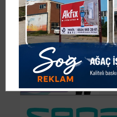
CHP İlçe Başkanı Şahin, iktidarın su gibi temel bir ihtiya
diyerek halkın sofrasına göz dikiyorlar, bir gün ‘enflasy
‘Yarın daha iyi olacak’ diyorlar ancak o yarın hiç gelmed