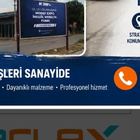
cı bile karşılayamamasını eleştirerek, “Bir gün ‘tasarruf’
on düşecek’ diyerek umut satıyorlar. Ama 23 yıldır aynı hikâye.
i” dedi.