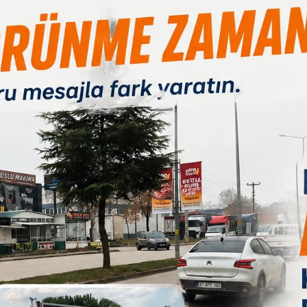
Paylas
Paylas
Paylas
B
 İnegöl’ün içme suyu ihtiyacını karşılamak üzere temeli 2016
olmasına tepki gösterdi. "Aradan geçen 9 yıla rağmen barajdan
ul edilemez duruma geldiğini ifade etti.
meli 2016’da atıldı. 2019’da bitecek dediler, şimdi 2029’u
 Bu halkın ihtiyacını görmezden gelmek, halkın sabrını sınamak
in, “Sayın vekilimiz incelemelerde bulunmuş… Halkın suyunu 9
alkın ihtiyacıydı, halkın hakkıydı” dedi.