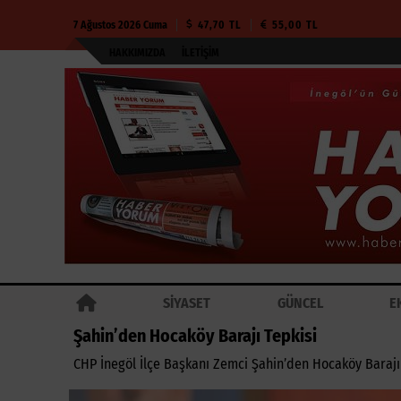
7 Ağustos 2026 Cuma
47,70 TL
55,00 TL
HAKKIMIZDA
İLETIŞIM
SİYASET
GÜNCEL
E
Şahin’den Hocaköy Barajı Tepkisi
CHP İnegöl İlçe Başkanı Zemci Şahin’den Hocaköy Barajı T