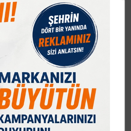
IST 100
DOLAR
EURO
GRAM ALTIN
Ç. ALTIN
17676,14
47,70
55,00
6579,55
10424,01
%0,41
% 0,17
% -0,01
% 1,35
% 0,00