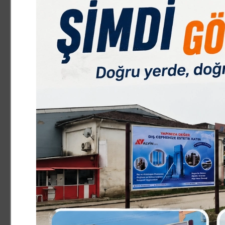
SİYASET
7.10.2025 14:30:00
0
Paylas
Paylas
Cumhuriyet Halk Partisi İnegöl İlçe Başkanı Zemci Şahin,
yılında atılan Hocaköy Barajı’nın hâlâ tamamlanmamış 
ne su geldi ne umut" diyen Şahin, gecikmelerin artık kab
“2019 dediler, şimdi 2029’u gösteriyorlar”
Başkan Şahin, yaptığı açıklamada, “Hocaköy Barajı’nın te
gösteriyorlar. On yıl gecikmenin üstüne bir on yıl daha.
demektir” ifadelerini kullandı.
“İnceleme değil, icraat bekliyoruz”
Baraj sahasında yapılan son ziyaretlere de değinen Şah
yıl geciktirenler şimdi gelip poz veriyor. Oysa bu baraj h
“AKP artık üretmiyor, sadece bahane üretiyor”