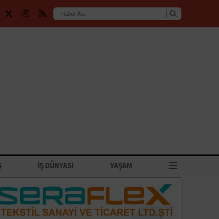
Ş
İŞ DÜNYASI
YAŞAM