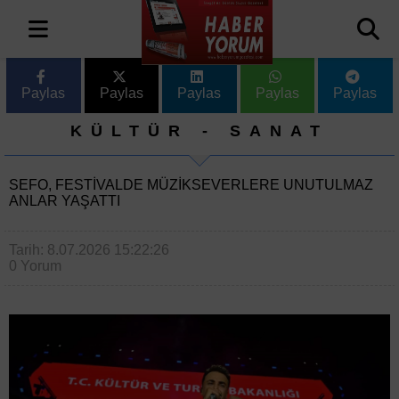
Paylas
Paylas
Paylas
Paylas
Paylas
KÜLTÜR - SANAT
SEFO, FESTIVALDE MÜZIKSEVERLERE UNUTULMAZ
ANLAR YAŞATTI
Tarih: 8.07.2026 15:22:26
0 Yorum