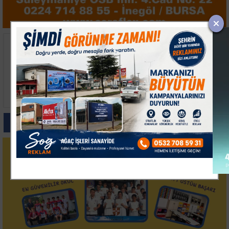
Bandırma'da Müstakil
Uludağ'daki Orman
Ev Alevlere Teslim
Yangını Ekiplerin
Oldu
Müdahalesiyle
Söndürüldü
Paylas
Paylas
Paylas
Paylas
Paylas