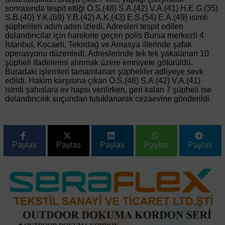
sonrasında tespit ettiği Ö.S.(48) S.A.(42) V.A.(41) H.E.G.(35)
S.B.(40) Y.K.(69) Y.B.(42) A.K.(43) E.S.(54) E.A.(49) isimli
şüphelileri adım adım izledi. Adresleri tespit edilen
dolandırıcılar için harekete geçen polis Bursa merkezli 4
İstanbul, Kocaeli, Tekirdağ ve Amasya illerinde şafak
operasyonu düzenledi. Adreslerinde tek tek yakalanan 10
şüpheli ifadelerini alınmak üzere emniyete götürüldü.
Buradaki işlemleri tamamlanan şüpheliler adliyeye sevk
edildi. Hakim karşısına çıkan Ö.S.(48) S.A.(42) V.A.(41)
isimli şahıslara ev hapsi verilirken, geri kalan 7 şüpheli ise
dolandırıcılık suçundan tutuklanarak cezaevine gönderildi.
Paylas
Paylas
Paylas
Paylas
Paylas