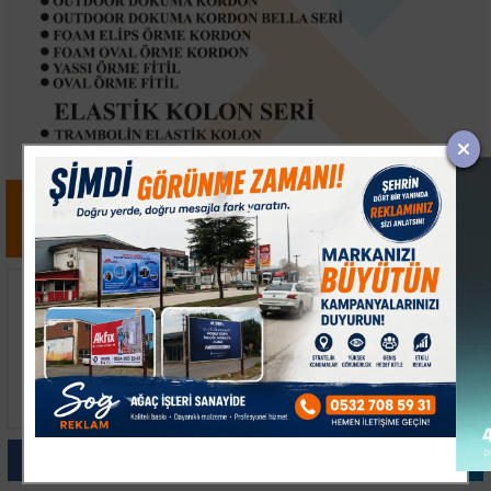
Karacabey Belediyesi
Fatih'te Telefon
Metruk Yapılara Geçit
Hırsızına Süpürgeli
Vermiyor
Müdahale Kamerada
Paylas
Paylas
Paylas
Paylas
Paylas