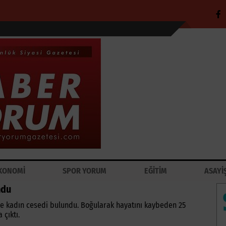
KONOMİ
SPOR YORUM
EĞİTİM
ASAYİ
ndu
ette kadın cesedi bulundu. Boğularak hayatını kaybeden 25
 çıktı.