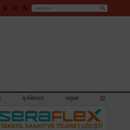
Ş
İŞ DÜNYASI
YAŞAM