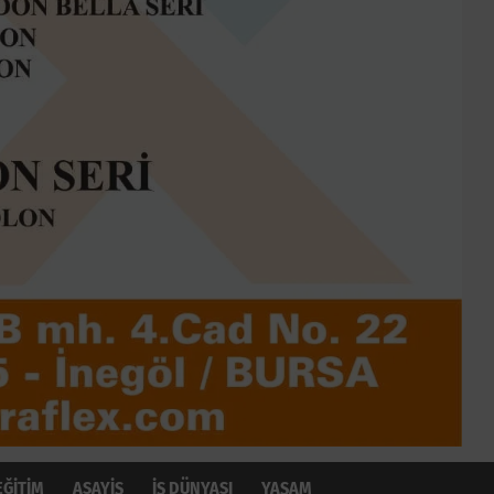
EĞİTİM
ASAYİŞ
İŞ DÜNYASI
YAŞAM