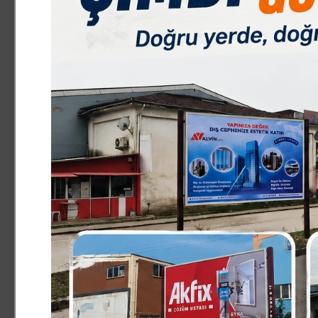
ASAYİŞ
25.05.2026 01:10:00
0
Paylas
Paylas
Olay, Arifiye ilçesi Karaabdiler Mahallesi’nde ye
göre, park içerisindeki gölet yüzeyinde harekets
112 Acil Çağrı Merkezi’ne bildirdi. İhbar üzerine o
İtfaiye ekiplerince sudan çıkartılan genç kadının
Annesi kayıp ilanı vermiş
Polis ekiplerince gölet çevresinde yapılan araşt
değerlendirilen bir çanta bulundu. Çantada yapı
Görgin'e ait olduğu belirlendi. Genç kadının annes
Yeniköy Polis Merkezi Amirliğine kızı izin kayıp 
Olayla ilgili inceleme başlatıldı.