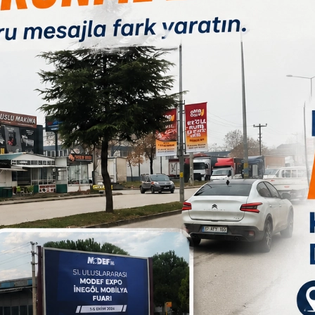
Paylas
Paylas
Paylas
r alan tabiat parkında meydana geldi. Edinilen bilgilere
iz halde duran bir kişiyi fark eden vatandaşlar, durumu
B
lay yerine sağlık, polis ve itfaiye ekipleri sevk edildi.
 boğulma sonucu hayatını kaybettiği belirlendi.
ırmalarda, kıyıda hayatını kaybeden kadına ait olduğu
lan inceleme sonucu cesedin 25 yaşındaki Rukiye
i Ş.G.'nin 24 Mayıs'ta Mersin'in Tarsus ilçesindeki
müracaatında bulunduğu tespit edildi.