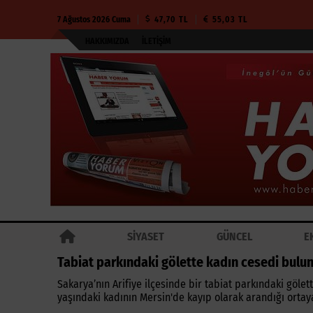
7 Ağustos 2026 Cuma
47,70 TL
55,03 TL
HAKKIMIZDA
İLETIŞIM
SİYASET
GÜNCEL
E
Tabiat parkındaki gölette kadın cesedi bulu
Sakarya’nın Arifiye ilçesinde bir tabiat parkındaki göl
yaşındaki kadının Mersin'de kayıp olarak arandığı ortaya