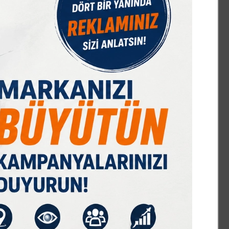
IST 100
DOLAR
EURO
GRAM ALTIN
Ç. ALTIN
17622,53
47,70
55,03
6620,43
10561,04
%0,11
% 0,17
% 0,04
% 1,98
% 1,31