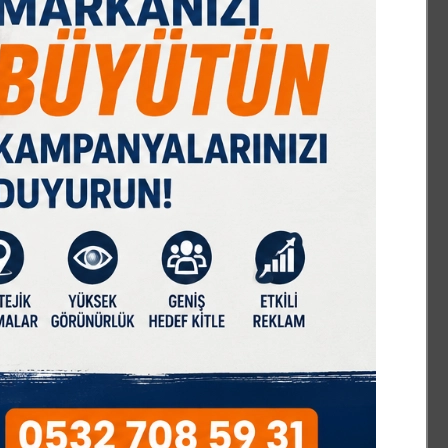
IST 100
DOLAR
EURO
GRAM ALTIN
Ç. ALTIN
17618,76
47,70
55,03
6616,20
10563,25
%0,09
% 0,17
% 0,03
% 1,92
% 1,31