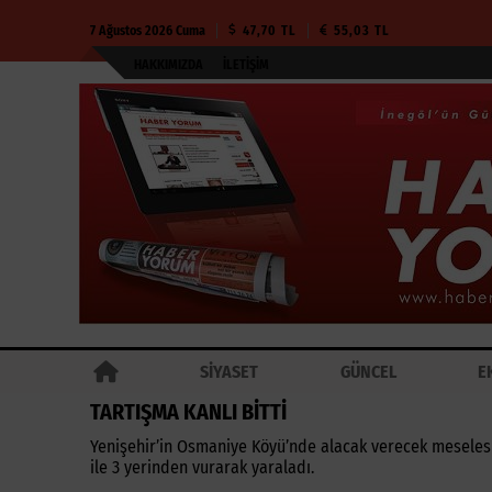
7 Ağustos 2026 Cuma
47,70 TL
55,03 TL
HAKKIMIZDA
İLETIŞIM
SİYASET
GÜNCEL
E
TARTIŞMA KANLI BİTTİ
Yenişehir’in Osmaniye Köyü’nde alacak verecek meselesi 
ile 3 yerinden vurarak yaraladı.