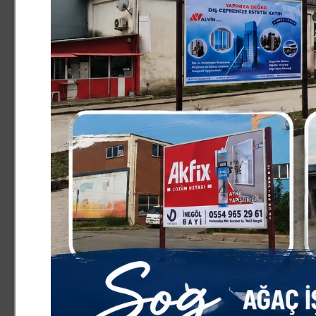
Şüpheli Adem E.`nin gözaltına alındığı, soruşturmanın sürd