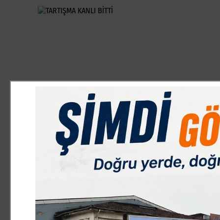
ASAYİŞ
28.01.2014 10:22:27
0
Paylas
Paylas
Edinilen bilgiye göre olay, geçtiğimiz Pazar akşamı saat 2
54 yaşındaki İmdat D. ile Adem E. arasında alacak verecek
Taraflardan Adem E. yanında getirdiği av tüfeği ile İmdat 
sağ kolundan yaralanan İmdat D. olay yerine gelen 112 Acil
ardından İnegöl Devlet Hastanesi acil servis bölümüne kaldı
ardından yaralı İmdat D.’nin hayati tehlikesinin bulunmadığ