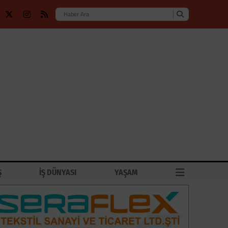
Ş
İŞ DÜNYASI
YAŞAM