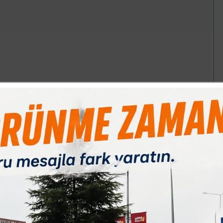
Paylas
Paylas
Paylas
2.00 sıralarında Yenişehir’e bağlı Osmaniye Köyü’nde meydana geldi.
 meselesi yüzünden çıkan tartışma kısa sürede kavgaya dönüştü.
D.’ye ateş etmeye başladı. Meydana gelen olayda 2 bacağından ve
 servis ambulansında görevli sağlık ekiplerinin ilk müdahalesinin
rılarak tedavi altına alındı. Hastanede yapılan kontrollerin
ı öğrenildi.