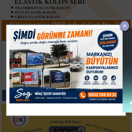
Kocaelispor'da Sezon
Keşan’da İki Otomobil
Açılışı Coşkusu:
Çarpıştı, 9 Kişi
Metehan Tanıtıldı,
Yaralandı
Buray Sahne Aldı
Paylas
Paylas
Paylas
Paylas
Paylas