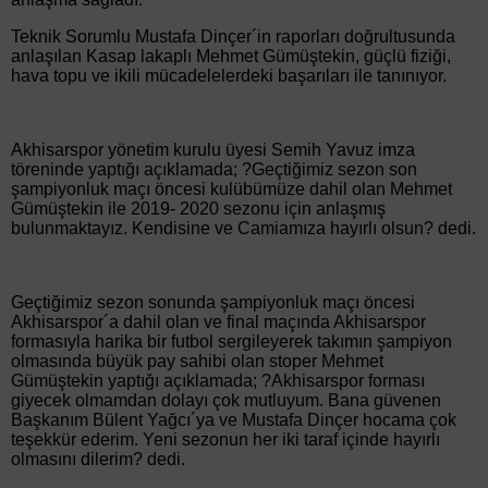
Teknik Sorumlu Mustafa Dinçer´in raporları doğrultusunda
anlaşılan Kasap lakaplı Mehmet Gümüştekin, güçlü fiziği,
hava topu ve ikili mücadelelerdeki başarıları ile tanınıyor.
Akhisarspor yönetim kurulu üyesi Semih Yavuz imza
töreninde yaptığı açıklamada; ?Geçtiğimiz sezon son
şampiyonluk maçı öncesi kulübümüze dahil olan Mehmet
Gümüştekin ile 2019- 2020 sezonu için anlaşmış
bulunmaktayız. Kendisine ve Camiamıza hayırlı olsun? dedi.
Geçtiğimiz sezon sonunda şampiyonluk maçı öncesi
Akhisarspor´a dahil olan ve final maçında Akhisarspor
formasıyla harika bir futbol sergileyerek takımın şampiyon
olmasında büyük pay sahibi olan stoper Mehmet
Gümüştekin yaptığı açıklamada; ?Akhisarspor forması
giyecek olmamdan dolayı çok mutluyum. Bana güvenen
Başkanım Bülent Yağcı´ya ve Mustafa Dinçer hocama çok
teşekkür ederim. Yeni sezonun her iki taraf içinde hayırlı
olmasını dilerim? dedi.