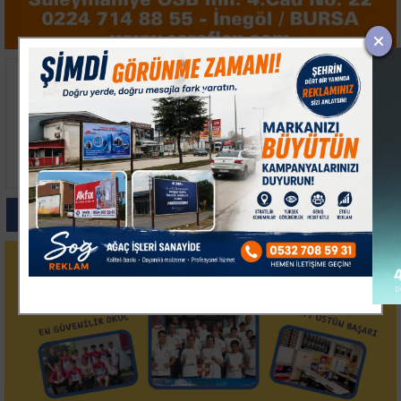
Liman Vinci Operatörü
AK Parti 25. Yılında
Fenalaşıp Düştü: Yaralı
Şehit Teşkilat
Hastanede
Mensuplarını Dualarla
Andı
Paylas
Paylas
Paylas
Paylas
Paylas