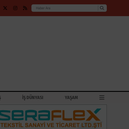
Ş
İŞ DÜNYASI
YAŞAM