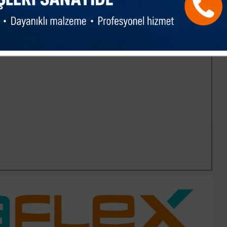
ohum yetiştiriciliği cazip hale geleceği için yetiştirici
n hizmet sağlamak kolaylaşacak, bu şekilde tohumluk üretiminin
me ihtiyaçlarının yanında çözülmesi gereken başka bazı