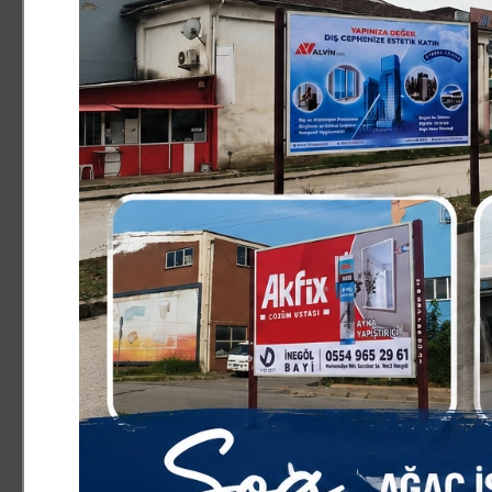
Üretim miktarlarındaki bu olumlu gelişmeler ticarete de 
hacmi oluştu.
İthalat ile ihracat arasındaki denge hızla ihracat lehine 
daha fazla ihracat yaparken, oran yüzde 108 oldu. 2024 y
gerçekleşti.
Bütün bu gelişmelere rağmen sektör; şimdiye kadar old
birtakım mevzuat düzenlemelerine, yeni desteklemelere 
5174 Sayılı Türkiye Odalar ve Borsalar Birliği ile Odalar 
tohumlukların borsa tescilinde ticaret borsası kesintisi
5746 Sayılı Araştırma, Geliştirme ve Tasarım Faaliyetle
firmanın ülke içerisindeki AR-GE merkezlerinin toplam
personeli sayısı beş olarak belirlenmiştir." şeklinde deği
Bahçe bitkileri sektörünün ülkemiz için önemli bir ekono
yeterli olmaması nedeniyle, yerli sektörün faaliyetine de
yapabilecek sermayeye ulaşabilmesi için, standart fidan 
üretimlerinin ve üreticilerinin desteklenmesinin faydalı o
Fide sektörünün, potansiyelinin henüz yüzde 25’ini karş
kaydedildi:
"Hızla gelişen fide üretimi faaliyetlerinin ve özellikle y
ihtiyaç vardır. Süs bitkileri üreticilerinin desteklenmes
miktarının arttırılması açısından önemlidir. İyi bir dağı
KOBİ desteklerinden istifade etmesi ve kümeleşme oluş
veya hibe verilmesi sağlanmalıdır. Sertifikalı tohum yetişt
nedenle tohum yetiştiricileri belirli süre bitki grubu ba