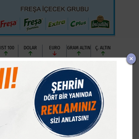
IST 100
DOLAR
EURO
GRAM ALTIN
Ç. ALTIN
7603,28
47,70
54,99
6534,03
10424,01
%0,44
% 0,16
% -0,01
% 0,65
% 0,00