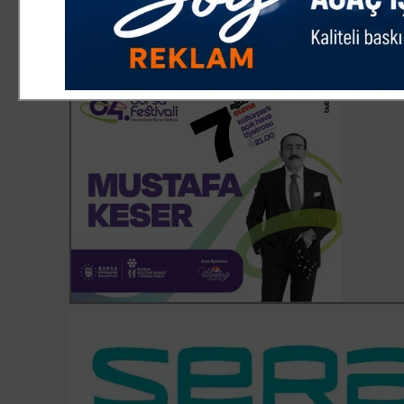
yetiştiricileri desteklenmelidir. Desteklemeler sayesinde t
sayısında değişkenlik azalacak, dolayısıyla bu kitle içi
artması sağlanacaktır. Sektörün, bu finans ve desteklen
problemleri bulunmaktadır."