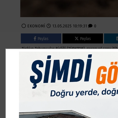
EKONOMİ
13.05.2025 10:19:31
0
Paylas
Paylas
Türkiye Tohumcular Birliği (TÜRKTOB), geçen yıl sonu itib
303 bin 38 tona çıktığını ve meyve fidanı üretiminin ise 
bildirdi.
TÜRKTOB’un hazırladığı "2025 Tohumculuk Sektör Raporu"nd
bağlı alt birliklerin toplam üye sayısı 82 bin 937’ye ulaştı
Tescil ettirilen ve üretim izni alınan çeşit sayısı, tarla
677 çeşit olmak üzere 9 bin 637’ye çıktı.
Tarla bitkilerinde 669, sebzelerde 761, meyve ve asmada 
tohumluk üretim miktarları da arttı.
Geçen yıl sonu itibarıyla tohumluk üretimi 2023’e 3 bin 1
ise yaklaşık 10,7 milyon düşüşle 101 milyon 574 bine geril
Asma fidanı üretimi 1,6 milyon adet artışla 5,4 milyona, ç
bitkisi ise 220 milyon adet artarak 2,32 milyar adete ula
üretimi de yaklaşık 6 milyar adet olarak gerçekleşti.