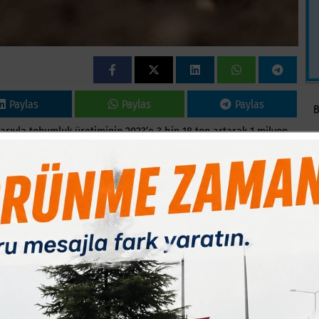
Paylas
Paylas
Paylas
B
arıyla tohumluk üretiminin 2023’e 3 bin 18 ton artarak 1 milyon
1
yaklaşık 10,7 milyon düşüşle 101 milyon 574 bine gerilediğini
an alınan bilgiye göre, 2025 yılı ocak ayı itibarıyla birliğe
.
 bitkilerinde 3 bin 839, sebzelerde 4 bin 121, meyve ve asmada bin
16 olmak üzere bin 446 üretim izinli çeşit bulunan Türkiye’de
8 ton artarak 1 milyon 303 bin 38 tona çıktı. Meyve fidanı üretimi
edi.
ilek fidesi üretimi 3,6 milyon adet yükselişle 78,6 milyona, süs
ştı. 2023’e göre fazla değişkinlik göstermeyen sebze fidesi