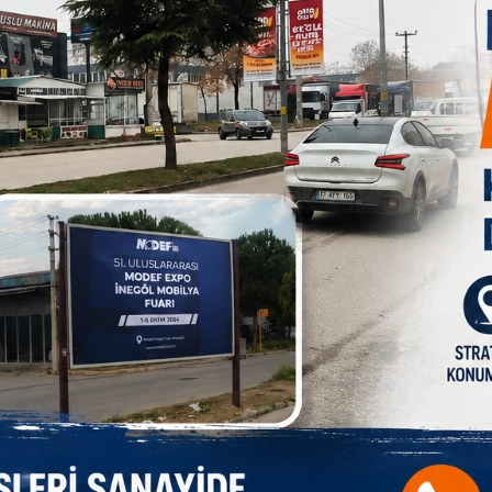
yansıdı ve 2024 yılında 853 milyon dolarlık bir dış ticaret
gelişmesini sürdürdü. 2018 yılında sektör ilk defa ithalattan
ılında ise ihracatın ithalatı karşılama oranı yüzde 134 olarak
uğu gibi bundan sonra da bazı alanlarda yapılması gereken
ve bazı problemlerin çözülmesine ihtiyaç duyuyor.
ve Borsalar Kanunu’nda değişiklik yapılarak sertifikalı
 yapılmaması sektör için önemli bir destek olacağı vurgulanıyor.
rinin Desteklenmesi Hakkında Kanun’da, "Tohumculuk sektörü için
ında istihdam edilecek en az tam zaman eş değer AR-GE
şiklik yapılması da isteniyor.
mik potansiyele sahip olması ve sertifikalı fidan üretiminin
vam edebilmesi ve sertifikalı fidan üretimi için gerekli yatırımı
üretimi de dahil; tüm sertifikalı fidan üretiminin, materyal
lacağı belirtiliyor.
ılar durumda olduğuna dikkat çekilen raporda, şunlar
atırımı çok yüksek olan aşılı fide üreticilerinin desteklenmesine
i hem üretimin kayıt altına alınması hem de sektörün ihracat
tım sisteminin oluşturulabilmesi açısından tohum dağıtıcılarının
turanlara tohumluk ambarı yapılmasında uygun şartlarda kredi
iriciliği ciddi bilgiye sahip olmayı gerektiren bir iştir. Bu
zında eğitilmeli ve sadece sertifika belgesi olan tohum