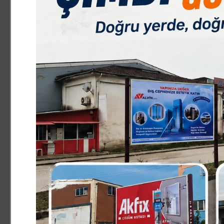
cerrahına muayene olduktan sonra doktorlara biz organl
sorduk. Oda bizi ilgili bölüme yönlendirdi. Bizde gidip
bence bağışlaması lazım ihtiyaç çok, organlarımız öldük
birilerimize faydamız olur.? Dedi
Allah Onları Islah Etsin
71 yaşında olan Kemal Akal, sağlığını çalışmaya borçlu
içerisinde çok iyi bir geçimimiz oldu. 51 yıldır evliyiz
olayları oluyor ayrıca kadınlara karşı şiddet olayları ço
ısla etsin. Yeni evlenen çiftlere hayırlı uzun ömürler diler
Şeklinde konuştu.
Havva Akal ise açıklamasında;?isteğimiz böyleydi, inşalla
Organlarımız şuanda sağlıklı, inşallah Cenab-ı Allah bir
organlarımızı ve gözlerimizi, ellerimizide istediler ama b
kullandı.
Haber Merkezi