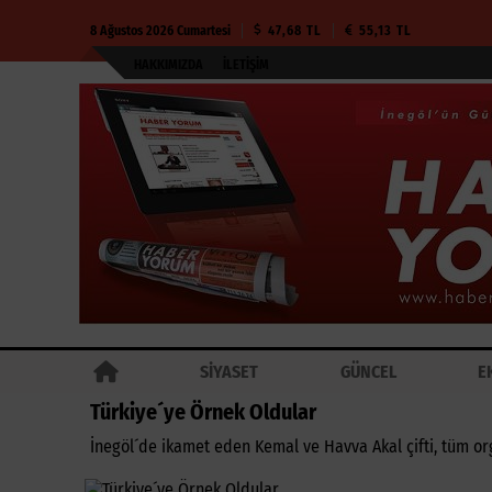
8 Ağustos 2026 Cumartesi
47,68 TL
55,13 TL
HAKKIMIZDA
İLETIŞIM
SİYASET
GÜNCEL
E
Türkiye´ye Örnek Oldular
İnegöl´de ikamet eden Kemal ve Havva Akal çifti, tüm or