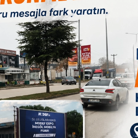
arımızı bağışlamak istiyoruz. Burada böyle bir yer varmı diye
 gereken başvuruyu yapıp organlarımızı bağışladık. Herkesin
ten sonra zaten toprağa karışacak en iyisi bağışlayarak inşallah
 olduğunu belirterek; ?Hayatımda kimseye kötülüğüm olmadı. Ev
B
 Allah´a şükürler olsun çok mutluyuz. Son zamanlarda çok boşanma
k var. Bunları yapanlara tek söyleyeceğim kelime, Allah onları
1
im. Aile içerisinde birbirlerine saygılı ve sevgili olsunlar.?
h bir sevaba gireriz. Yıllardır böyle bir düşüncemiz vardı.
 hastaya nasip eder. Tüm organlarımızı bağışladık. İç
iz onu kabul etmedik bir elimiz kalsın dedik.? İfadelerini