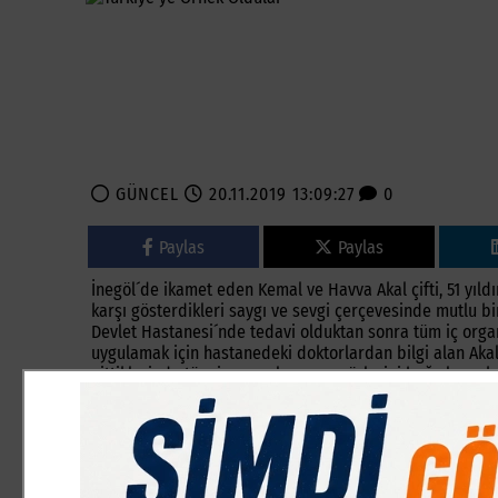
GÜNCEL
20.11.2019 13:09:27
0
Paylas
Paylas
İnegöl´de ikamet eden Kemal ve Havva Akal çifti, 51 yıld
karşı gösterdikleri saygı ve sevgi çerçevesinde mutlu bir 
Devlet Hastanesi´nde tedavi olduktan sonra tüm iç organl
uygulamak için hastanedeki doktorlardan bilgi alan Aka
gittiklerinde tüm iç organlarını ve gözlerini bağışlama ka
------------------------------------
?Herkesin Bağışlaması Lazım?
Konuyla ilgili açıklama yapan Kemal Akal, ?Eşimle birlik