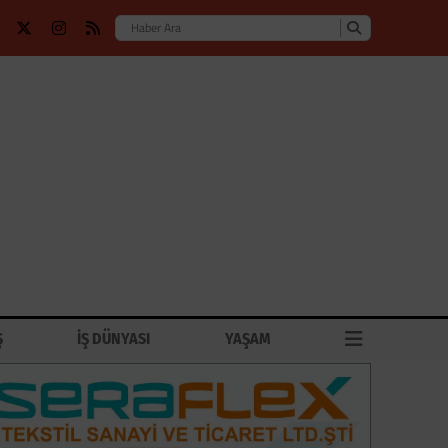
Ş
İŞ DÜNYASI
YAŞAM