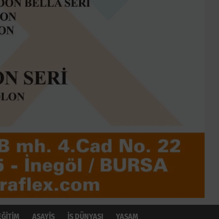
EĞİTİM
ASAYİŞ
İŞ DÜNYASI
YAŞAM