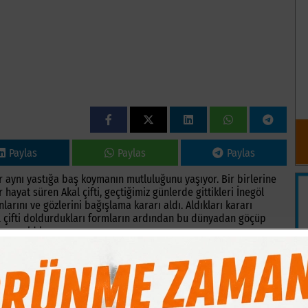
Paylas
Paylas
Paylas
ır aynı yastığa baş koymanın mutluluğunu yaşıyor. Bir birlerine
hayat süren Akal çifti, geçtiğimiz günlerde gittikleri İnegöl
arını ve gözlerini bağışlama kararı aldı. Aldıkları kararı
l çifti doldurdukları formların ardından bu dünyadan göçüp
rarı aldılar.
te hastaneye gittik, muayene için kulak burun ve göğüs