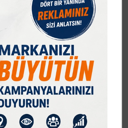
IST 100
DOLAR
EURO
GRAM ALTIN
Ç. ALTIN
7589,91
47,68
55,13
6659,69
10644,48
%-0,08
% 0,18
% 0,32
% 2,59
% 2,09