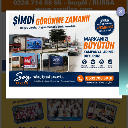
Çanakkale'de Ağustos
Sultangazi'de Temel
Taarruzu'nun 111'inci
Kazısı Panik Yarattı 4
Yılı Anıldı
Bina Tahliye Edildi
Paylas
Paylas
Paylas
Paylas
Paylas