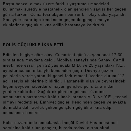
Başta bonzai olmak üzere farklı uyuşturucu maddeleri
kullanmak suretiyle hastanelik olan gençlerin sayısı her geçen
gün artarken, Cumartesi akşamı benzer bir olay daha yaşandı.
Sanayide esrar içip kendinden geçen iki genç, emniyet
ekiplerince güçlükle ikna edilip hastaneye kaldırıldı.
POLİS GÜÇLÜKLE İKNA ETTİ
Edinilen bilgiye göre olay, Cumartesi günü akşam saat 17.30
sıralarında meydana geldi. Mobilya sanayisinde Sanayi Camii
mevkiinde esrar içen 22 yaşındaki M.D. ve 25 yaşındaki Y.E.,
uyuşturucunun etkisiyle kendinden geçti. Devriye gezen
polislerin yerde yatan iki genci fark etmesi üzerine durum 112
acil servis ekiplerine bildirildi. Hastanelik olan ve çevresindeki
hiçbir şeyden haberdar olmayan gençler, polis tarafından
yerden kaldırıldı. Sağlık ekiplerinin gelmesi üzerine
ambulansla hastaneye kaldırılmak istenen M.D. ve Y.E., tedavi
olmayı reddettiler. Emniyet güçleri kendinden geçen ve ayakta
durmakta dahi zorluk çeken gençleri güçlükle ikna edip
ambulansa bindirdi.
Polis nezaretinde ambulansla İnegöl Devlet Hastanesi acil
servisine kaldırılan gençler, burada tedavi altına alındı.