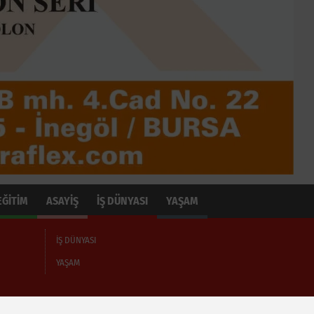
EĞİTİM
ASAYİŞ
İŞ DÜNYASI
YAŞAM
İŞ DÜNYASI
YAŞAM