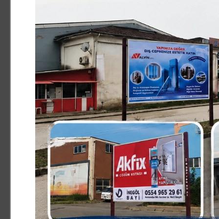
güvenlik güçlerimizin terörle mücadele konusunda yetkisini
yada uzatılmaması çok da önemli değildir. Çünkü OHAL norm
normal vatandaşımız OHAL´den etkilenmemiştir. Ama şu bir g
güçlerimizin terörle,uyuşturucu ve kaçakçılık ile mücadeled
terör örgütleri topraklarımızda etkisini yitirene kadar mü
biraz daha hızlandıracaktır. Tekrar alınan OHAL´in uzatılma
ediyorum" dedi.
Haber ve Fotoğraf: Onurhan BAYRAKTAR