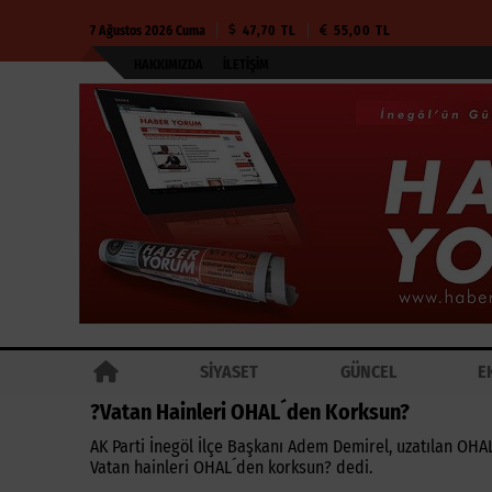
7 Ağustos 2026 Cuma
47,70 TL
55,00 TL
HAKKIMIZDA
İLETIŞIM
SİYASET
GÜNCEL
E
?Vatan Hainleri OHAL´den Korksun?
AK Parti İnegöl İlçe Başkanı Adem Demirel, uzatılan OHA
Vatan hainleri OHAL´den korksun? dedi.