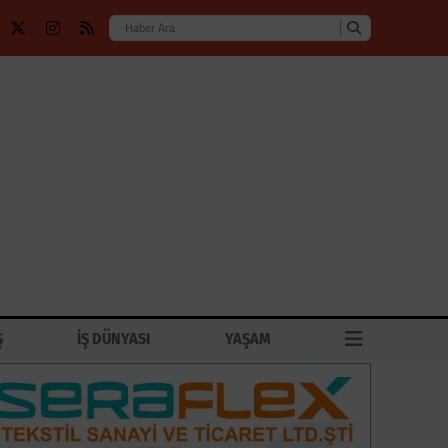
Ş
İŞ DÜNYASI
YAŞAM