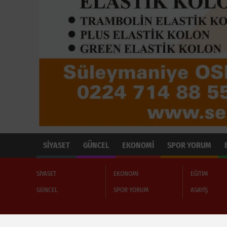
SİYASET
GÜNCEL
EKONOMİ
SPOR YORUM
SİYASET
EKONOMİ
EĞİTİM
GÜNCEL
SPOR YORUM
ASAYİŞ
Hakkımızda
Site Haritası
Sitenize Ekleyin