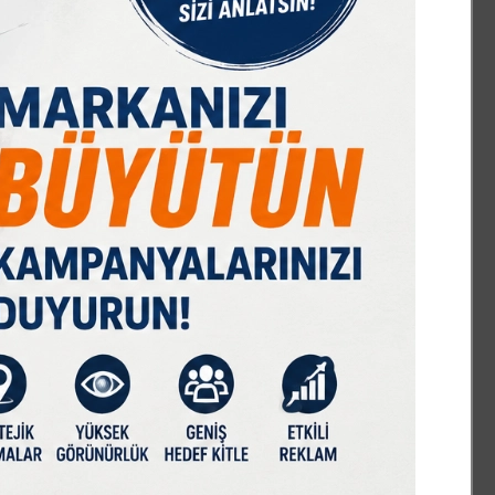
IST 100
DOLAR
EURO
GRAM ALTIN
Ç. ALTIN
7695,08
47,70
55,00
6572,51
10424,01
%0,52
% 0,17
% 0,00
% 1,25
% 0,00