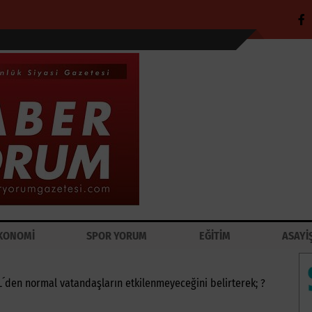
KONOMİ
SPOR YORUM
EĞİTİM
ASAYİ
L´den normal vatandaşların etkilenmeyeceğini belirterek; ?