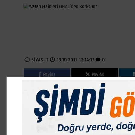
SİYASET
19.10.2017 12:14:17
0
Paylas
Paylas
AK Parti İnegöl İlçe Başkanı Adem Demirel, 15 Temmuz Hain
ay daha uzatılmasına ilişkin açıklamalarda bulundu.
TERÖRLE MÜCADELE ARTTI
Konu ile ilgili konuşan AK Parti İnegöl İlçe Başkanı Adem
kabul edilmesiyle birlikte 3 ay daha uzatıldı. Vatana,millet
almasın ancak vatana ihanet güdüleri ile hareket eden, devl
devletimizin işleyişini bozmaya kalkan teröristler bundan k