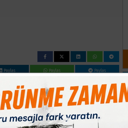
Paylas
Paylas
Paylas
 Darbe girişiminin ardından ilan edilen OHAL´in TBMM kararı ile 3
 Demirel, ?OHAL, dün meclise sunulan Başbakanlık Teskeresinin
e,devletimize hayırlı olsun. Vatansever milletimiz bunu çok dikkate
etin ve milletin birliğine,beraberliğine kast etmeye çalışan,
orksunlar. 3 ay daha uzatılan OHAL ile birlikte alınan tedbirler,