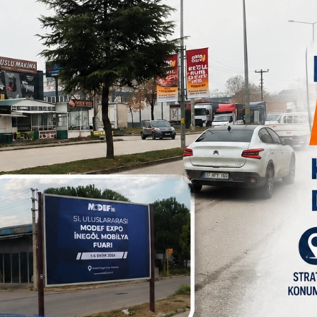
 arttıracaktır. Normal bir vatandaşımız için OHAL´in uzatılması
al vatandaşları uzaktan yakından etkilemez. 1,5 yıldır hiçbir
erçek ki 1,5 yıldır uygulanan OHAL tedbirleri ile güvenlik
e başarıları artmıştır. FETÖ,PKK,DAEŞ,DHKP-C gibi eli kanlı, hain
cadelemiz sürecektir. OHAL kararı ise bu mücadeleyi taçlandıracak
sı kararının vatana,millete,devletimize hayırlı olmasın temenni
B
1