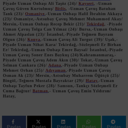
Piyade Uzman Onbaşı Ali Taşöz (24)/
Kayseri
, -Uzman
Çavuş Güven Kurtulmuş/
Bitlis
, -Uzman Çavuş Batuhan
Tank (23)/
Osmaniye
,-Uzman Onbaşı Halil İbrahim Akkaya
(23)/ Osmaniye,-Astsubay Çavuş Mehmet Muhammed Akay/
Mersin,-Uzman Onbaşı Recep Bekir (21)/
Tekirdağ
, -Piyade
Uzman Çavuş Tolga Can Yılmaz (24)/ Bursa,-Uzman Onbaşı
Ahmet Alpaslan (23)/ İstanbul,-Piyade Teğmen Bayram
Olgun (26)/
Konya
,-Uzman Çavuş Ali Turgut (39)/ Uşak,-
Piyade Uzman Nihat Kara/ Tekirdağ,-Sözleşmeli Er Birhan
Er/ Tekirdağ,-Uzman Onbaşı Emre Baysal/ İstanbul,-Piyade
Uzman Çavuş Soner Enes Baykuş (24)/Kahramanmaraş,-
Piyade Uzman Çavuş Adem Akın (30)/ Tokat,-Uzman Çavuş
Selman Cankara (26)/
Adana
,-Piyade Uzman Onbaşı
Mehmet Orhan (25)/
Adıyaman
,-Piyade Uzman Çavuş
Osman Ak (23)/ Mersin,-Astsubay Muharrem Öğütçü (25)/
Bingöl,-Teğmen Mustafa Bayraktar (29)/
Hatay
,-Uzman
Onbaşı Tayfun Peker (28)/ Samsun,-Tankçı Sözleşmeli Er
Cuma Bağtur/
Batman
,- Uzman Çavuş Emin Yıldırım/
Hatay,
Paylas
Paylas
Paylas
Paylas
Paylas