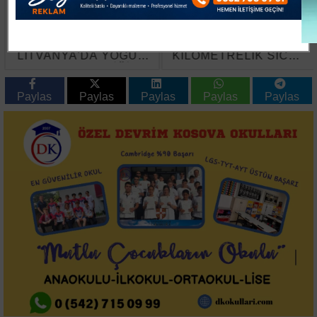
İTSO'DAN
İMOSAB OSB'DE 19
LİTVANYA'DA YOĞUN
KİLOMETRELİK SICAK
TEMAS TRAFİĞİ
ASFALT ÇALIŞMASI
BAŞLADI
Paylas
Paylas
Paylas
Paylas
Paylas