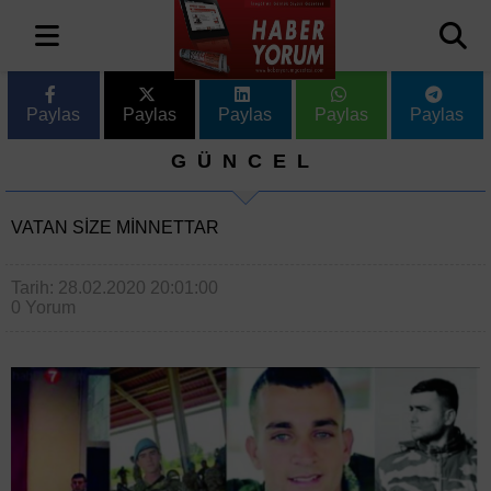
Paylas
Paylas
Paylas
Paylas
Paylas
GÜNCEL
VATAN SİZE MİNNETTAR
Tarih: 28.02.2020 20:01:00
0 Yorum