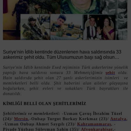
Suriye'nin İdlib kentinde düzenlenen hava saldırısında 33
askerimiz şehit oldu. Tüm Ulusumuzun başı sağ olsun…
Suriye'nin İdlib kentinde Esed rejiminin Türk askerlerine yönelik
yaptığı hava saldırısı sonucu 33 Mehmetçiğimiz
şehit
oldu.
Hain saldırıda şehit olan 27 şanlı askerlerimizin isimleri ve
memleketleri belli oldu. Şhit haberini alan aileler gözyaşına
boğulurken, şehit evleri ve sokakları Türk bayrakları ile
donatıldı.
KİMLİĞİ BELLİ OLAN ŞEHİTLERİMİZ
Şehitlerimiz ve memleketleri:
-Uzman Çavuş İbrahim Tüzel
(24)/
Mersin
,-Onbaşı Turgut Burkay Korkmaz (23)/
Antalya
,
-Uzman Onbaşı Ahmet Saygılı (23)/
Kahramanmaraş
, -
Piyade Yüzbaşı Süleyman Şahin (35)/
Afyonkarahisar
,-