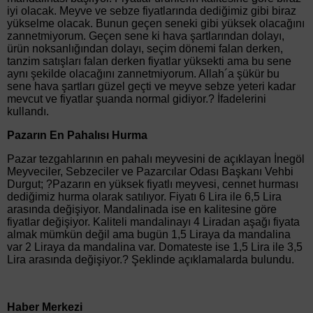
iyi olacak. Meyve ve sebze fiyatlarında dediğimiz gibi biraz
yükselme olacak. Bunun geçen seneki gibi yüksek olacağını
zannetmiyorum. Geçen sene ki hava şartlarından dolayı,
ürün noksanlığından dolayı, seçim dönemi falan derken,
tanzim satışları falan derken fiyatlar yüksekti ama bu sene
aynı şekilde olacağını zannetmiyorum. Allah´a şükür bu
sene hava şartları güzel geçti ve meyve sebze yeteri kadar
mevcut ve fiyatlar şuanda normal gidiyor.? İfadelerini
kullandı.
Pazarın En Pahalısı Hurma
Pazar tezgahlarının en pahalı meyvesini de açıklayan İnegöl
Meyveciler, Sebzeciler ve Pazarcılar Odası Başkanı Vehbi
Durgut; ?Pazarın en yüksek fiyatlı meyvesi, cennet hurması
dediğimiz hurma olarak satılıyor. Fiyatı 6 Lira ile 6,5 Lira
arasında değişiyor. Mandalinada ise en kalitesine göre
fiyatlar değişiyor. Kaliteli mandalinayı 4 Liradan aşağı fiyata
almak mümkün değil ama bugün 1,5 Liraya da mandalina
var 2 Liraya da mandalina var. Domateste ise 1,5 Lira ile 3,5
Lira arasında değişiyor.? Şeklinde açıklamalarda bulundu.
Haber Merkezi