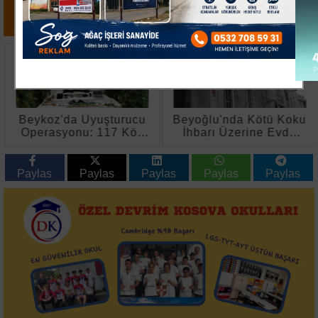
Beykoz'da Uyuşturucu
Beyoğlu'nda Kötü Koku
Operasyonu: 117 Kök
İhbarı Üzerine Evde
Hint Keneviri ve Silah
Ölü Bulundu
Ele Geçirildi
Paylas
Paylas
Paylas
Paylas
Paylas