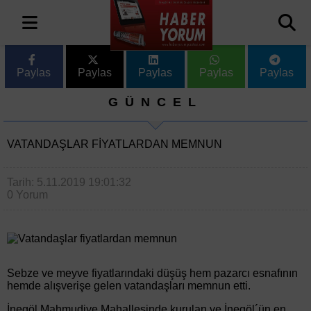
Paylas
Paylas
Paylas
Paylas
Paylas
GÜNCEL
VATANDAŞLAR FIYATLARDAN MEMNUN
Tarih: 5.11.2019 19:01:32
0 Yorum
Sebze ve meyve fiyatlarındaki düşüş hem pazarcı esnafının
hemde alışverişe gelen vatandaşları memnun etti.
İnegöl Mahmudiye Mahallesinde kurulan ve İnegöl´ün en