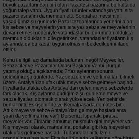
büyük pazarlarından biri olan Pazartesi pazarına bu hafta da
yoğun talep vardı. Uygun fiyatlı ürünler vatandaşın yanı sıra
pazarcı esnafını da memnun etti. Sonbahar mevsimini
yaşadığımız şu günlerde Pazar tezgahlarında yerlerini alan
kış sebze ve meyvelerin yanı sıra yaz sebze ve meyvelerinin
devam etmesi nedeniyle vatandaşlar bu durumdan oldukça
memnun olduklarını dile getirirken, vatandaşlar fiyatların kış
aylarında da bu kadar uygun olmasını beklediklerini ifade
ettiler.
Konu ile ilgili açıklamalarda bulunan İnegöl Meyveciler,
Sebzeciler ve Pazarcılar Odası Başkanı Vehbi Durgut
yapmış olduğu açıklamada; ?Yaz aylarının sonuna
geldiğimiz şu günlerde, Yaz sebzeleri ve yerli malları bitmek
üzere. Antalya´dan ufak ufak meyve sebze gelmeye başladı.
Fiyatlarda ufakta olsa Antalya´dan gelen meyve sebzelerde
fark olacak. Kış aylarına girdiğimiz şu günlerde meyve ve
sebze fiyatları otomatik olarak yükselecek. Yenişehir´de
bunlar bitti, Eskişehir´de ve Kemalpaşada domates bitti.
Artık meyve ve sebze Antalya´dan gelmeye başladı ama
şuan da yerli malı ne var? Derseniz; Ispanak, pırasa,
meyveler var. Elmadır, armuttur, muşmula gibi meyveler var.
Kış meyvesi olarak, mandalina, portakal gibi kış meyveleri
ufak ufak gelmeye başladı. Turfandalar bitti, İzmir
mandalinası başlıyor. Fiyatlar ürünlerin kalitesine göre biraz