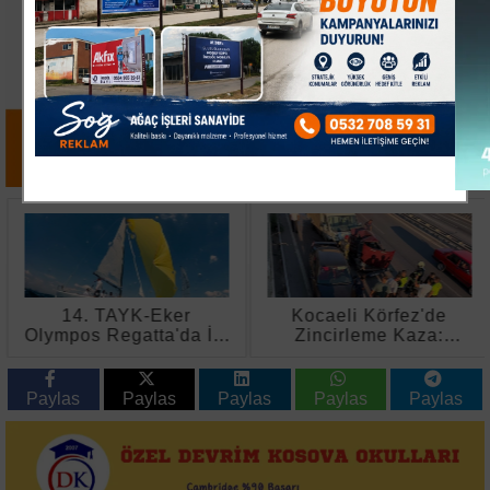
14. TAYK-Eker
Kocaeli Körfez'de
Olympos Regatta'da İlk
Zincirleme Kaza:
Günün Kazananı Team
Sürücüler Kazayı
Nautique Yachting Oldu
Yarasız Atlattı
Paylas
Paylas
Paylas
Paylas
Paylas