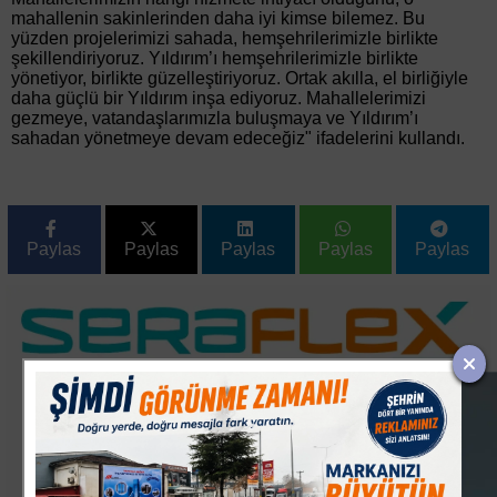
mahallenin sakinlerinden daha iyi kimse bilemez. Bu
yüzden projelerimizi sahada, hemşehrilerimizle birlikte
şekillendiriyoruz. Yıldırım’ı hemşehrilerimizle birlikte
yönetiyor, birlikte güzelleştiriyoruz. Ortak akılla, el birliğiyle
daha güçlü bir Yıldırım inşa ediyoruz. Mahallelerimizi
gezmeye, vatandaşlarımızla buluşmaya ve Yıldırım’ı
sahadan yönetmeye devam edeceğiz" ifadelerini kullandı.
Paylas
Paylas
Paylas
Paylas
Paylas