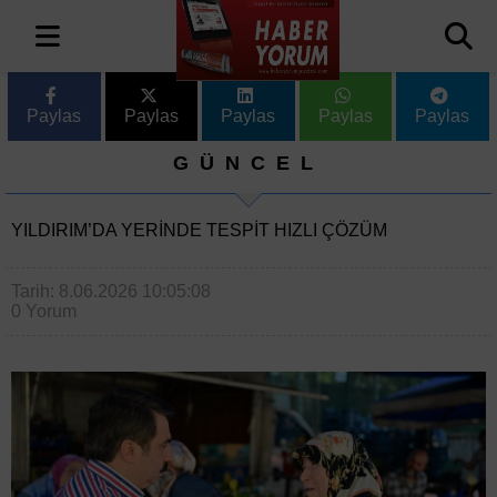
Paylas
Paylas
Paylas
Paylas
Paylas
GÜNCEL
YILDIRIM’DA YERINDE TESPIT HIZLI ÇÖZÜM
Tarih: 8.06.2026 10:05:08
0 Yorum