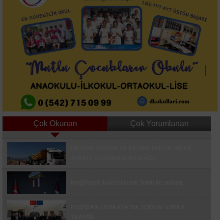
Çok Okunan
Çok Yorumlanan
Asırlık Gece Belgeseli İçin 15 Temmuz Şehitler
İMOSAB OSB'DE 19 KİLOMETRELİK SICAK
Köprüsü Trafiğe Kapatılacak
ASFALT ÇALIŞMASI BAŞLADI
Düğünde Oyun Havası Tartışması Bıçaklı
Kavgaya Dönüştü 3 Yaralı
İnegölspor, kaleci Harun Tekin ile anlaştı.
İnegöl'de Otomobil Şarampole Yuvarlandı, 3 Kişi
Yaralandı
İTSO'DAN LİTVANYA'DA YOĞUN TEMAS
TRAFİĞİ