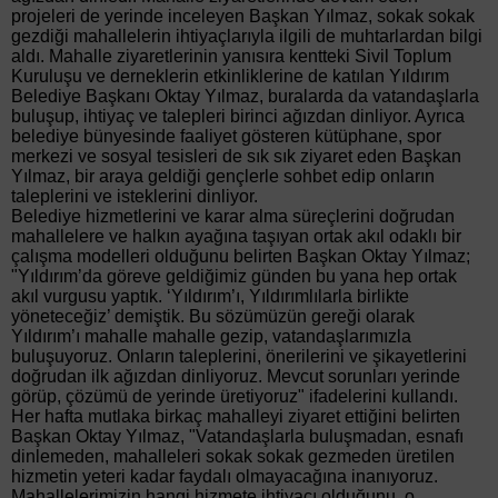
projeleri de yerinde inceleyen Başkan Yılmaz, sokak sokak
gezdiği mahallelerin ihtiyaçlarıyla ilgili de muhtarlardan bilgi
aldı. Mahalle ziyaretlerinin yanısıra kentteki Sivil Toplum
Kuruluşu ve derneklerin etkinliklerine de katılan Yıldırım
Belediye Başkanı Oktay Yılmaz, buralarda da vatandaşlarla
buluşup, ihtiyaç ve talepleri birinci ağızdan dinliyor. Ayrıca
belediye bünyesinde faaliyet gösteren kütüphane, spor
merkezi ve sosyal tesisleri de sık sık ziyaret eden Başkan
Yılmaz, bir araya geldiği gençlerle sohbet edip onların
taleplerini ve isteklerini dinliyor.
Belediye hizmetlerini ve karar alma süreçlerini doğrudan
mahallelere ve halkın ayağına taşıyan ortak akıl odaklı bir
çalışma modelleri olduğunu belirten Başkan Oktay Yılmaz;
"Yıldırım’da göreve geldiğimiz günden bu yana hep ortak
akıl vurgusu yaptık. ‘Yıldırım’ı, Yıldırımlılarla birlikte
yöneteceğiz’ demiştik. Bu sözümüzün gereği olarak
Yıldırım’ı mahalle mahalle gezip, vatandaşlarımızla
buluşuyoruz. Onların taleplerini, önerilerini ve şikayetlerini
doğrudan ilk ağızdan dinliyoruz. Mevcut sorunları yerinde
görüp, çözümü de yerinde üretiyoruz" ifadelerini kullandı.
Her hafta mutlaka birkaç mahalleyi ziyaret ettiğini belirten
Başkan Oktay Yılmaz, "Vatandaşlarla buluşmadan, esnafı
dinlemeden, mahalleleri sokak sokak gezmeden üretilen
hizmetin yeteri kadar faydalı olmayacağına inanıyoruz.
Mahallelerimizin hangi hizmete ihtiyacı olduğunu, o