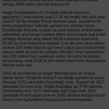
doruğu 3086 metre rakımda bulunan Kı
İnegöl Belediyespor´un 12 kişilik dağcılık sporcusu
geçtiğimiz Cuma akşam saat 23.30´da İnegöl´den yola çıkıp
saat 07.30´da Antalya Elmalı ilçesine ulaştı. Jandarma ile
resmi prosedürleri halledip, gerekli izni aldıktan sonra
Büyüksöğle Köyüne, oradan da arazi taşıtıyla 14 kilometre
yüksekteki ana kampa hareket ettiler. Ana kampta dağ evine
yerleşip dinlenen ekip sabah 06.00 sularında toparlanıp
06.30´da zirve faaliyetine başladı. Çok dik olan çıkış rotaları
zirveye 200 metre kala iki gün önce yağan karın buzlanması
sonucu riskli ve zorlu bir parkura dönüştü. Zirve faaliyetinin
son 100 metresi buz sebebiyle ekibin bir kısmı tarafından
tamamlanıp, saat 15.00´te tüm ekibin dağ evine ulaşmasıyla
faaliyet sona erdi.
2016´da tescillenen ve İnegöl Belediyespor 10. branşı
olarak açılan ?Dağcılık Branşı? kurulduğu günden bu yana;
Aksaray 3253 rakımdaki Hasandağı zirve, Kayseri´de 3917
rakımdaki Erciyes zirve, Niğde Aladağlar´da 3756 rakımda
Demirkazık zirve, 5137 rakımdaki Ağrı Dağı zirve, 3937
rakımdaki Rize Kaçkar zirve ve 3086 rakımda Antalya Kızlar
Sivrisi zirve faaliyetlerini başarıyla tamamlamışlardır.