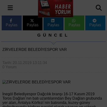
Paylas
Paylas
Paylas
Paylas
Paylas
GÜNCEL
ZİRVELERDE BELEDİYESPOR VAR
Tarih: 20.11.2019 13:11:34
0 Yorum
İnegöl Belediyespor Dağcılık branşı 16-17 Kasım 2019
Toros Dağları´nın batı uzantılarından Bey Dağları grubunda
yer alan, Antalya Körfezi´nin batısında, kuzey-güney
doğrultusunda körfeze paralel olarak uzanan en yüksek