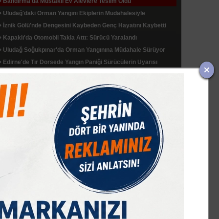
Bandırma'da Müstakil Ev Alevlere Teslim Oldu
Uludağ'daki Orman Yangını Ekiplerin Müdahalesiyle
Söndürüldü
İznik Gölü'nde Dengesini Kaybeden Genç Hayatını Kaybetti
Kapaklı'da Otomobil Takla Attı: Sürücü Yaralandı
Uludağ Soğukpınar'da Orman Yangınına Müdahale Sürüyor
Edirne'de Tır Dorsede Yangın Paniği Sürücülerin Uyarısı
Faciayı Önledi
Çerkezköy’de Zincirleme Kazada Takla Atan Sürücü Mucize
Eseri Kurtuldu