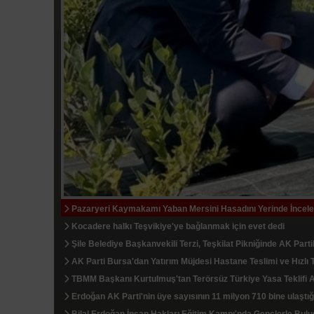
Pazaryeri Kaymakamı Yaban Mersini Hasadını Yerinde İncele
Büyükşehir Afetlere Hazır İki Yeni Mobil Araç Üretti
İhsaniye Barajı Kocaeli'nin Su Güvenliğini Artırdı
Kocadere halkı Teşvikiye'ye bağlanmak için evet dedi
TEKNOFEST Mavi Vatan Ziyaretçi Kayıtları Başladı
Bilecik'te TMO Ürün Alım Noktası İncelendi
Şile Belediye Başkanvekili Terzi, Teşkilat Pikniğinde AK Partil
Bilecik'te Duble Yol Projesi İçin Vatandaşlarla Toplantı Yapıldı
Mudanya'da Belediye Dükkanlarının İhale Bedelleri Dudak Uç
AK Parti Bursa'dan Yatırım Müjdesi Hastane Teslimi ve Hızlı T
Osmaneli'de Belediye Ekipleri Kapsamlı Çevre ve Altyapı Ç
Altın Bozdururken Ayar ve İşçilik Farkı Yaratıyor
TBMM Başkanı Kurtulmuş'tan Terörsüz Türkiye Yasa Teklifi 
Panayır Mahallesi'nde Altyapı ve Ulaşım Yenileme Çalışmala
Kırklareli'nde Yerli Ayçiçeği Tohumuyla Anıza Doğrudan Eki
Erdoğan AK Parti'nin üye sayısının 11 milyon 710 bine ulaştığı
Başkan Şadi Özdemir Esentepe Mahallesi Sakinleriyle Bir Ar
İTSO'DAN LİTVANYA'DA YOĞUN TEMAS TRAFİĞİ