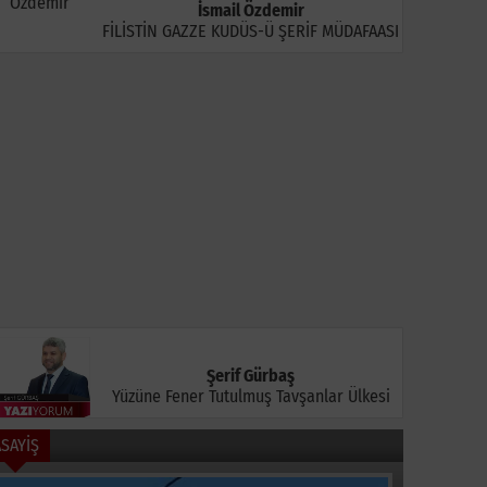
İsmail Özdemir
FİLİSTİN GAZZE KUDÜS-Ü ŞERİF MÜDAFAASI
üyükşehir Afetlere
Kapaklı'da Otomobil
Uludağ S
azır İki Yeni Mobil
Takla Attı: Sürücü
Orman Ya
raç Üretti
Yaralandı
Müdahale
Şerif Gürbaş
Yüzüne Fener Tutulmuş Tavşanlar Ülkesi
ASAYİŞ