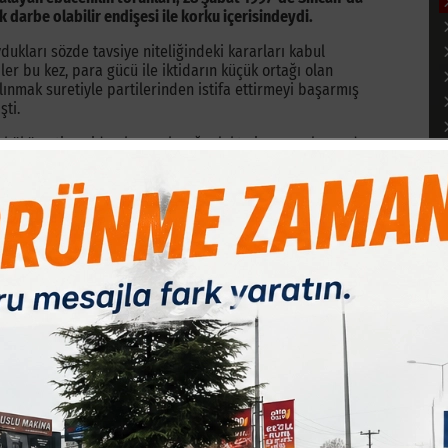
darbe olabilir endişesi ile korku içerisindeydi.
dukları sözde tavsiye niteliğindeki kararları kabul
ler bu kez, para gücü ile iktidarın küçük ortağı olan
alınmak suretiyle partilerinden istifa ettirmeyi başarmış
ti.
P, hükümeti yeniden kuracak çoğunlukta imzaya ulaşsa da,
ları yok sayarak demokrasiyi ayaklar altına almıştı.
tinin ardından, 28 Şubatçılar zulümlerini arttırarak
ına ömür boyu siyaset yasağı getiren 28 Şubatın
an Türk Milletine ancak Yunan Gavurunun yapabileceği
ubat 2011 de hayatını kaybetmiş, 28 Şubat tarihinde de
ek diyen zalimlere çok önemli bir mesaj vermektedir. 28
r.
le anılırken, 28 Şubatçı zihniyetin temsilcileri ise