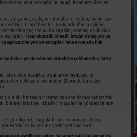
kları korku imparatorluğu ile inançlı insanların üzerine
lümanca yaşamaya çalışan rütbelileri ordudan, memurları
 verdikleri ticarethaneleri baskılarla iflasın eşiğine
ı işkencelerden geçiren bu bu alçaklar, sanmayın yok olup
dolaşıyorlar. ?
Hani ebucehil ölmedi, kıtalar dolaşıyor ya
t´ı yaşatan zihniyetin mensupları hala aramızda fink
rine kaldıkları yerden devam etmekten çekinmezler, hatta
 işte o sütü bozuklar, o günlerde medyaya, iş
yatın her noktasına hakimdiler. Ellerinde bir ülkeyi
tu.
ış olduğu bir takım icraatlardan son derece rahatsızlık
ni bildiren kriptoyu, işbirlikçi maşalarına gönderdiğinde
r ve işbirlikçileri, kurguladıkları senaryoyu sahneye
görevlerini en iyi şekilde yerine getiriyorlardı.
alayan ebucehilin torunları, 28 Şubat 1997´de Sincan´da