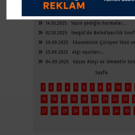
06.11.2025
TENCERENİN GÜCÜ NEDEN Y
02.11.2025
Masaya Vuracak Abi Nerede
14.10.2025
Yazın yediğin hurmalar...
02.10.2025
İnegöl’de Belediyecilik Sınıf
30.09.2025
Ekonominin Çürüyen Yüzü ve
Kalanlar
25.09.2025
Algı oyunları...
04.09.2025
Gazze Ateşi ve Ümmetin Sess
Sayfa:
1
2
3
4
5
6
7
8
9
10
11
15
16
17
18
19
20
21
22
23
27
28
29
30
31
32
33
34
35