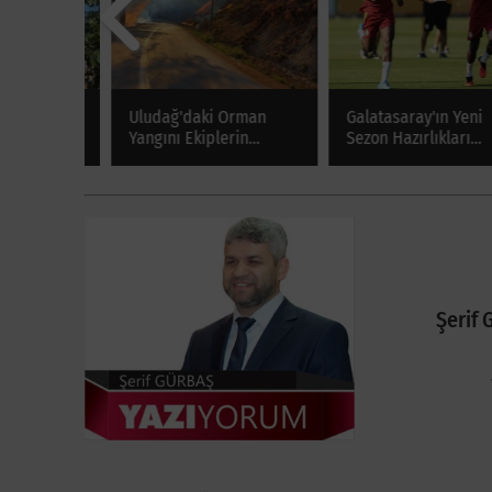
stakil
Uludağ'daki Orman
Galatasaray'ın Yeni
lim Oldu
Yangını Ekiplerin
Sezon Hazırlıkları
Müdahalesiyle
Sürüyor
Söndürüldü
Şerif 