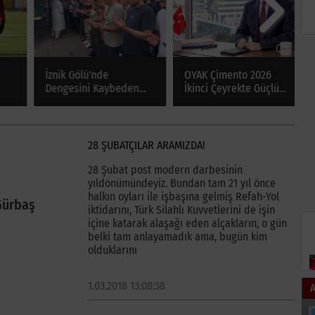
İznik Gölü'nde
OYAK Çimento 2026
B
Dengesini Kaybeden
İkinci Çeyrekte Güçlü
H
Genç Hayatını Kaybetti
Performansını
A
Sürdürdü
28 ŞUBATÇILAR ARAMIZDA!
28 Şubat post modern darbesinin
yıldönümündeyiz. Bundan tam 21 yıl önce
halkın oyları ile işbaşına gelmiş Refah-Yol
Gürbaş
iktidarını, Türk Silahlı Kuvvetlerini de işin
içine katarak alaşağı eden alçakların, o gün
belki tam anlayamadık ama, bugün kim
olduklarını
1.03.2018 13:08:38