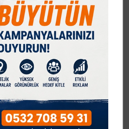
ERDE İNSAN
zım Baykal vefatının 33.yıl dönümünde
zarı başında anıldı
lecik’te 1 haftadır bitmeyen kaldırım yapımı
nafı çileden çıkardı