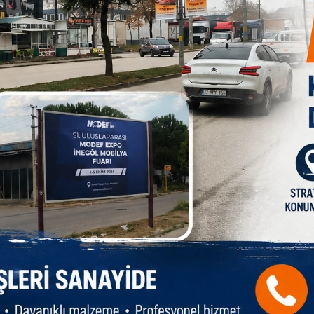
ktadır. Hülasa 28 Şubat zulmü 1000 yıl sürmemiştir ama,
tılacaktır.
HAB
anlar Ülkesi
iyor
Ka
me
e Asıl Sorun
önetime mi
Bi
sın!
es
t Zammında