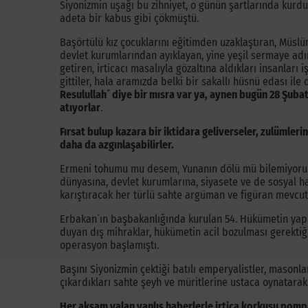
Siyonizmin uşağı bu zihniyet, o günün şartlarında kurdu
adeta bir kabus gibi çökmüştü.
Başörtülü kız çocuklarını eğitimden uzaklaştıran, Müs
devlet kurumlarından ayıklayan, yine yeşil sermaye adını
getiren, irticacı masalıyla gözaltına aldıkları insanlar
gittiler, hala aramızda belki bir sakallı hüsnü edası ile 
Resulullah´ diye bir mısra var ya, aynen bugün 28 Şuba
atıyorlar
.
Fırsat bulup kazara bir iktidara geliverseler, zulümle
daha da azgınlaşabilirler.
Ermeni tohumu mu desem, Yunanın dölü mü bilemiyorum,
dünyasına, devlet kurumlarına, siyasete ve de sosyal ha
karıştıracak her türlü sahte argüman ve figüran mevcut
Erbakan´ın başbakanlığında kurulan 54. Hükümetin yapm
duyan dış mihraklar, hükümetin acil bozulması gerektiği
operasyon başlamıştı.
Başını Siyonizmin çektiği batılı emperyalistler, masonla
çıkardıkları sahte şeyh ve müritlerine ustaca oynatarak, 
Her akşam yalan yanlış haberlerle irtica korkusu pomp