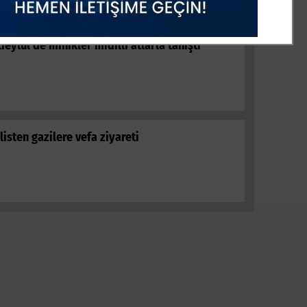
tıeylül’de minikler midilli atlarla tanıştı
listen gazilere vefa ziyareti