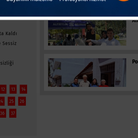
ETMİYOR?
Al
ta Kaldı
 Sessiz
Po
izliği
12
13
14
24
25
26
36
37