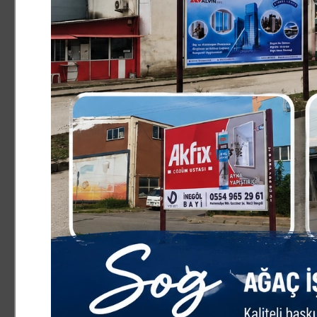
yaptıkları zulümler nedeniyle beddua ve lanetle anılma
zalimler ve zulümleri inanıyorum ki, kıyamete kadar anla
24.06.2026
Yüzüne Fener Tutulmuş Tavş
04.02.2026
Bu şehir, sağduyuyu hak ed
07.01.2026
Boğazova’da Af Tartışması v
28.12.2025
Yeni Yıldan Beklentim
19.12.2025
Çivisi Çıkan Gündem
16.12.2025
Olumsuz Haber Basına mı, Y
Yazar?
11.12.2025
Sakın Mustafa Bozbey duyma
17.11.2025
Su Zammında Aslan, Hüküme
Kedi