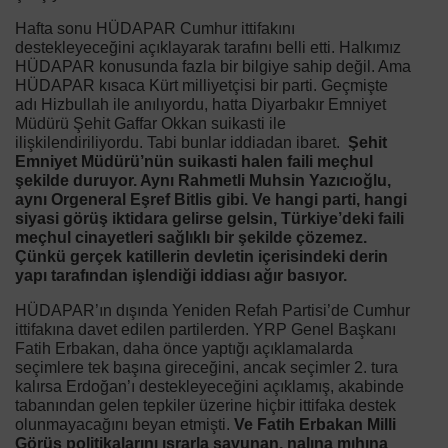
Hafta sonu HÜDAPAR Cumhur ittifakını
destekleyeceğini açıklayarak tarafını belli etti. Halkımız
HÜDAPAR konusunda fazla bir bilgiye sahip değil. Ama
HÜDAPAR kısaca Kürt milliyetçisi bir parti. Geçmişte
adı Hizbullah ile anılıyordu, hatta Diyarbakır Emniyet
Müdürü Şehit Gaffar Okkan suikasti ile
ilişkilendiriliyordu. Tabi bunlar iddiadan ibaret.
Şehit
Emniyet Müdürü’nün suikasti halen faili meçhul
şekilde duruyor. Aynı Rahmetli Muhsin Yazıcıoğlu,
aynı Orgeneral Eşref Bitlis gibi. Ve hangi parti, hangi
siyasi görüş iktidara gelirse gelsin, Türkiye’deki faili
meçhul cinayetleri sağlıklı bir şekilde çözemez.
Çünkü gerçek katillerin devletin içerisindeki derin
yapı tarafından işlendiği iddiası ağır basıyor.
HÜDAPAR’ın dışında Yeniden Refah Partisi’de Cumhur
ittifakına davet edilen partilerden. YRP Genel Başkanı
Fatih Erbakan, daha önce yaptığı açıklamalarda
seçimlere tek başına gireceğini, ancak seçimler 2. tura
kalırsa Erdoğan’ı destekleyeceğini açıklamış, akabinde
tabanından gelen tepkiler üzerine hiçbir ittifaka destek
olunmayacağını beyan etmişti.
Ve Fatih Erbakan Milli
Görüş politikalarını ısrarla savunan, nalına mıhına