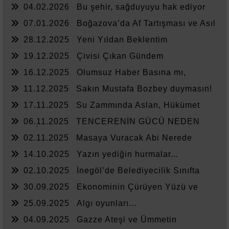
04.02.2026
Bu şehir, sağduyuyu hak ediyor
07.01.2026
Boğazova’da Af Tartışması ve Asıl
Sorun
28.12.2025
Yeni Yıldan Beklentim
19.12.2025
Çivisi Çıkan Gündem
16.12.2025
Olumsuz Haber Basına mı,
Yönetime mi Yazar?
11.12.2025
Sakın Mustafa Bozbey duymasın!
17.11.2025
Su Zammında Aslan, Hükümet
Zammında Kedi
06.11.2025
TENCERENİN GÜCÜ NEDEN
YETMİYOR?
02.11.2025
Masaya Vuracak Abi Nerede
14.10.2025
Yazın yediğin hurmalar...
02.10.2025
İnegöl’de Belediyecilik Sınıfta
Kaldı
30.09.2025
Ekonominin Çürüyen Yüzü ve
Sessiz Kalanlar
25.09.2025
Algı oyunları...
04.09.2025
Gazze Ateşi ve Ümmetin
Sessizliği