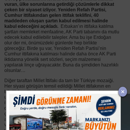
vuran, ülke sorunlarına getirdiği çözümlerle dikkat
çeken bir siyaset izliyor. Yeniden Refah Partisi,
Cumhur ittifakından gelen ittifak teklifini, 40
maddeden oluşan şartın kabul edilmesi halinde
kabul edeceğini açıkladı.
Erbakan’ın ittifaka katılma
şartları memleket menfaatine, AK Parti tabanını da mutlu
edecek kabul edilebilir talepler. Ama bu işe Erdoğan
olur der mi, önümüzdeki günlerde hep birlikte
göreceğiz. Birde şu var, Yeniden Refah Partisi’nin
Cumhur ittifakına katılması halinde daha önce AK Parti
iktidarına yönelik sert sözleri, seçim malzemesi
yapılarak linçe uğrayacaktır. Buna da şimdiden hazırlıklı
olsunlar…
Diğer taraftan Millet İttifakı da tam bir Türkiye mozaiği.
Her siyasi görüşün temsil edildiği Millet ittifakının en
büyük handikabı ise terör partisi HDP’den medet
umulması. Evet, HDP seçmeninin vereceği oylar her iki
ittifak için de önemli. Ancak HDP yöneticilerinin alenen
destekliği bir ittifakın seçim kazanması da bana göre
çok uzak bir ihtimal. HDP yöneticilerini muhatap
almadan, Kürt seçmenin makul taleplerini bir seçim
vaadi olarak açıklar ve oylarına talip olurlarsa, bu