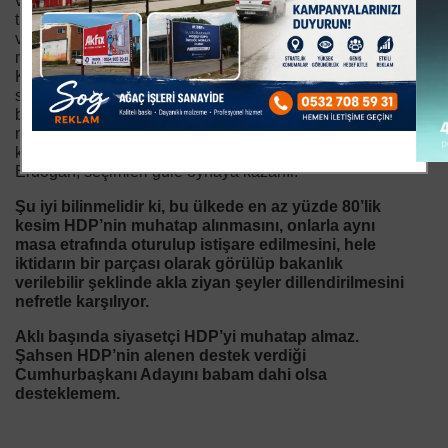
vatansever milliyetçi ve muhafazakar seçmenler
tarafından kabul görür ve hiçbir parti tabanı da tepki
vermez. Ayrıca bu şekildeki strateji ile karşı tarafa da
malzeme verilmemiş olur. Millet ittifakı adayı Kemal
Kılıçdaroğlu, kendi içerisinde daha tam manasıyla
sindirilememişken, üzerine HDP gibi adı terörle anılan
bir partinin muhatap alınması, Millet ittifakının bütün iyi
niyetli çalışmalarını ve vaatlerini adeta çöp ediyor. Bu
kafa ve strateji ile hareket edilirse, Cumhurbaşkanı
Erdoğan, seçimleri güle oynaya kazanır.
Şu iyi bilinmelidir ki, bu ülkede en az yüzde 80’lik
kesim HDP’nin muhatap alınmasını, onlarla aynı
masa etrafında oturulup istişare edilmesini, hele
iktidarın bir parçası olarak görülüp bakanlık
verilebilir şeklinde akla ziyan şeyler dillendirilmesini
nefretle karşılıyor.
Aklı başında siyasetçi HDP’yi muhatap almaz.
Şahsen HDP’nin alenen destek verdiği
Cumhurbaşkanı Adayını babam dahi olsa
desteklemem.