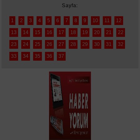
Sayfa:
1
2
3
4
5
6
7
8
9
10
11
12
13
14
15
16
17
18
19
20
21
22
23
24
25
26
27
28
29
30
31
32
33
34
35
36
37