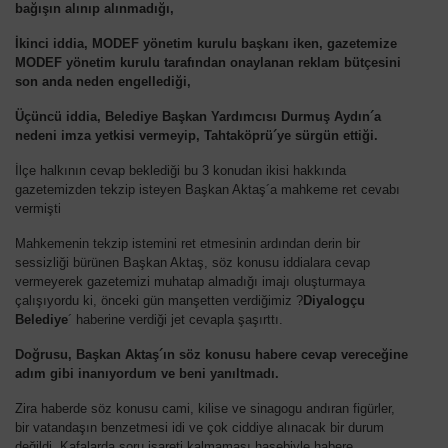
bağışın alınıp alınmadığı,
İkinci iddia, MODEF yönetim kurulu başkanı iken, gazetemize
MODEF yönetim kurulu tarafından onaylanan reklam bütçesini
son anda neden engellediği,
Üçüncü iddia, Belediye Başkan Yardımcısı Durmuş Aydın´a
nedeni imza yetkisi vermeyip, Tahtaköprü´ye sürgün ettiği.
İlçe halkının cevap beklediği bu 3 konudan ikisi hakkında
gazetemizden tekzip isteyen Başkan Aktaş´a mahkeme ret cevabı
vermişti
Mahkemenin tekzip istemini ret etmesinin ardından derin bir
sessizliği bürünen Başkan Aktaş, söz konusu iddialara cevap
vermeyerek gazetemizi muhatap almadığı imajı oluşturmaya
çalışıyordu ki, önceki gün manşetten verdiğimiz ?
Diyalogçu
Belediye
´ haberine verdiği jet cevapla şaşırttı.
Doğrusu, Başkan Aktaş´ın söz konusu habere cevap vereceğine
adım gibi inanıyordum ve beni yanıltmadı.
Zira haberde söz konusu cami, kilise ve sinagogu andıran figürler,
bir vatandaşın benzetmesi idi ve çok ciddiye alınacak bir durum
değildi. Kafalarda soru işareti kalmaması hasebiyle habere