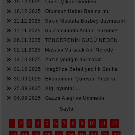
19.12.2025
Çivisi Çıkan Gündem
16.12.2025
Olumsuz Haber Basına mı,
Yönetime mi Yazar?
11.12.2025
Sakın Mustafa Bozbey duymasın!
17.11.2025
Su Zammında Aslan, Hükümet
Zammında Kedi
06.11.2025
TENCERENİN GÜCÜ NEDEN
YETMİYOR?
02.11.2025
Masaya Vuracak Abi Nerede
14.10.2025
Yazın yediğin hurmalar...
02.10.2025
İnegöl’de Belediyecilik Sınıfta
Kaldı
30.09.2025
Ekonominin Çürüyen Yüzü ve
Sessiz Kalanlar
25.09.2025
Algı oyunları...
04.09.2025
Gazze Ateşi ve Ümmetin
Sessizliği
Sayfa:
1
2
3
4
5
6
7
8
9
10
11
12
13
14
15
16
17
18
19
20
21
22