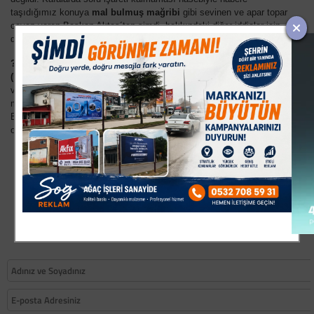
taşıdığımız konuya
mal bulmuş mağribi
gibi sevinen ve apar topar
cevap veren Başkan Aktaş´tan şimdi, hakkındaki diğer iddialar için
de açıklama yapmasını bekliyorum.
?Diyalogçu Belediye´
haberine basın halkla ilişkiler birimiyle,
(HaberyorumGazetesi ile beni muhatap etmeyin edasıyla)
cevap
veren Başkan Aktaş´ın, cevap bekleyen diğer iddialara zabıta
müdürlüğü, itfaiye müdürlüğü, huzurevi müdürlüğü, Umuteli yada
Belediyespor kanalıyla cevap vermesinde herhangi bir sakınca
olmadığını belirtir, saygılar sunarım?