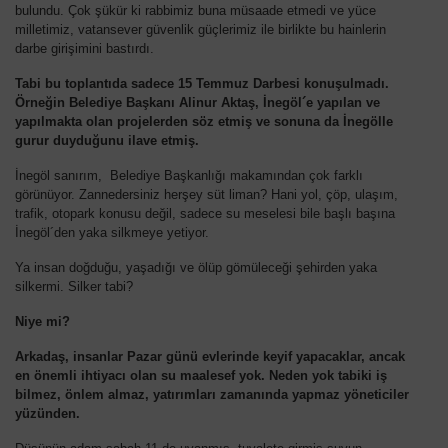
bulundu. Çok şükür ki rabbimiz buna müsaade etmedi ve yüce
milletimiz, vatansever güvenlik güçlerimiz ile birlikte bu hainlerin
darbe girişimini bastırdı.
Tabi bu toplantıda sadece 15 Temmuz Darbesi konuşulmadı.
Örneğin Belediye Başkanı Alinur Aktaş, İnegöl´e yapılan ve
yapılmakta olan projelerden söz etmiş ve sonuna da İnegölle
gurur duyduğunu ilave etmiş.
İnegöl sanırım, Belediye Başkanlığı makamından çok farklı
görünüyor. Zannedersiniz herşey süt liman? Hani yol, çöp, ulaşım,
trafik, otopark konusu değil, sadece su meselesi bile başlı başına
İnegöl´den yaka silkmeye yetiyor.
Ya insan doğduğu, yaşadığı ve ölüp gömüleceği şehirden yaka
silkermi. Silker tabi?
Niye mi?
Arkadaş, insanlar Pazar günü evlerinde keyif yapacaklar, ancak
en önemli ihtiyacı olan su maalesef yok. Neden yok tabiki iş
bilmez, önlem almaz, yatırımları zamanında yapmaz yöneticiler
yüzünden.