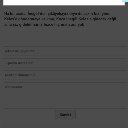
birilerinin ayağa kalkma zamanı gelmiştir.
Ha bu arada, İnegöl´den şikâyetçiyiz diye de sakın bizi yine
Keles´e göndermeye kalkma, Koca İnegöl Keles´e gidecek değil,
ama siz gidebilirsiniz bizce hiç mahsuru yok
Kaydet