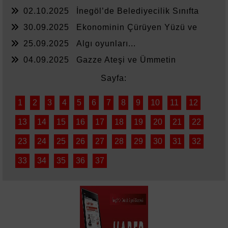
02.10.2025
İnegöl’de Belediyecilik Sınıfta
Kaldı
30.09.2025
Ekonominin Çürüyen Yüzü ve
Sessiz Kalanlar
25.09.2025
Algı oyunları...
04.09.2025
Gazze Ateşi ve Ümmetin
Sessizliği
Sayfa:
1
2
3
4
5
6
7
8
9
10
11
12
13
14
15
16
17
18
19
20
21
22
23
24
25
26
27
28
29
30
31
32
33
34
35
36
37