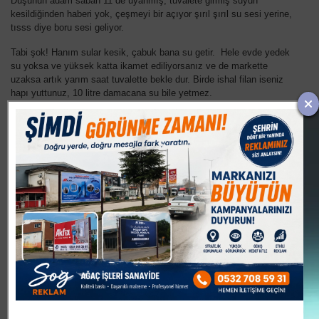
Düşünün adam sabah 11 de uyanmış, tuvalete girmiş suyun
kesildiğinden haberi yok, çeşmeyi bir açıyor şırıl şırıl su sesi yerine,
tısss diye boru sesi geliyor.
Tabi şok! Hanım sular kesik, çabuk bana su getir. Hele evde yedek
su yoksa ve yüksek katta ikamet ediliyorsanız ve de markette
uzaksa artık yarım saat tuvalette bekle dur. Birde ishal filan iseniz
hapı yuttunuz, 10 litre damacana su bile yetmez.
Dedim ya, su en önemli ihtiyaç. Sadece tuvalet için lazım değil,
abdest alacaksın lazım, yemek yapacaksın lazım, çay
demleyeceksin, duşa gireceksin, çamaşır bulaşık yıkayacaksın
lazım. Öyle taşıma suyla mutlu olunmuyor Sayın Başkan?
Dört tarafı sularla çevrili ilçemiz yatırımcılar için cennet iken,
yaşayanlar için cehennem olmaya başladıysa birilerinin artık bu
duruma bir dur demesinin vakti gelmiştir.
Yatrımcı gelip İnegöl´ün bir köşesine su fabrikası kurarak para
kazanırken, İnegöl halkı afedersiniz kı...nı yıkmaya su
bulamıyorsa bu duruma birilerinin ses vermesinin vakti
gelmiştir.
İki yıl öncesine kadar 2 ayda bir gelen su faturasına 25 lira
öderken, şimdilerde her ay 60-70 lira ödüyorsak, evet artık