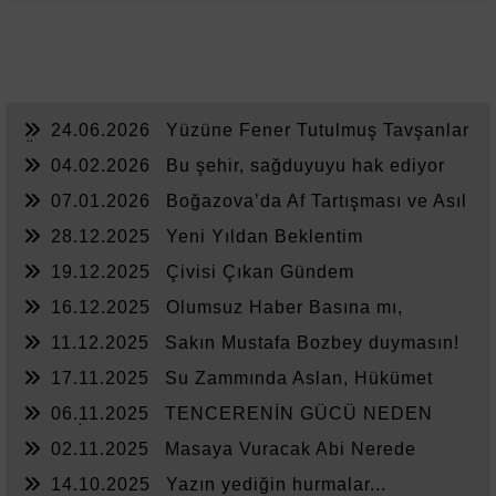
24.06.2026
Yüzüne Fener Tutulmuş Tavşanlar
Ülkesi
04.02.2026
Bu şehir, sağduyuyu hak ediyor
07.01.2026
Boğazova’da Af Tartışması ve Asıl
Sorun
28.12.2025
Yeni Yıldan Beklentim
19.12.2025
Çivisi Çıkan Gündem
16.12.2025
Olumsuz Haber Basına mı,
Yönetime mi Yazar?
11.12.2025
Sakın Mustafa Bozbey duymasın!
17.11.2025
Su Zammında Aslan, Hükümet
Zammında Kedi
06.11.2025
TENCERENİN GÜCÜ NEDEN
YETMİYOR?
02.11.2025
Masaya Vuracak Abi Nerede
14.10.2025
Yazın yediğin hurmalar...