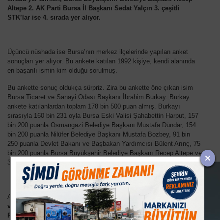
Altepe 2. AK Parti Bursa İl Başkanı Sedat Yalçın 3. çeşitli
STK’lar ise 4. sırada yer alıyor.
Üçüncü nüshada ise Bursa’nın merkez ilçelerinde yapılan anket
sonuçları yer alıyor. Bu ankete katılan 1992 kişiye, kendi alanında
en başarılı ismin kim olduğu sorulmuş.
Bu ankette sonuç oldukça sürpriz. Zira bu ankette öne çıkan isim
Bursa Ticaret ve Sanayi Odası Başkanı İbrahim Burkay. Burkay
ankete katılanlardan toplam 178 bin 500 puan almış. Burkayı
sırasıyla 160 bin 231 oyla Bursa Eski Valisi Şahabettin Harput, 157
bin 200 puanla Osmangazi Belediye Başkanı Mustafa Dündar, 154
bin 200 puanla Nilüfer Belediye Başkanı Mustafa Bozbey, 91 bin
250 puanla Devlet Bakanı ve Başbakan Yardımcısı Bülent Arınç, 75
bin 200 puanla Bursa Büyükşehir Belediye Başkanı Recep Altepe ve
35 bin 200 puanla AK Parti Bursa İl başkanı Sedat Yalçın izliyor.
Anket sonuçlarının altına da şöyle bir not düşülmüş.
Bursa Ticaret
ve Sanayi Odası yönetiminde meclis başkanı Sayın İlhan
Parseker karşısında büyük başarı kazanan İbrahim Burkay,