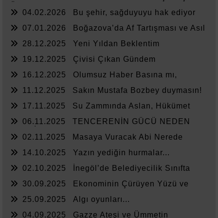
Ülkesi
04.02.2026
Bu şehir, sağduyuyu hak ediyor
07.01.2026
Boğazova’da Af Tartışması ve Asıl
Sorun
28.12.2025
Yeni Yıldan Beklentim
19.12.2025
Çivisi Çıkan Gündem
16.12.2025
Olumsuz Haber Basına mı,
Yönetime mi Yazar?
11.12.2025
Sakın Mustafa Bozbey duymasın!
17.11.2025
Su Zammında Aslan, Hükümet
Zammında Kedi
06.11.2025
TENCERENİN GÜCÜ NEDEN
YETMİYOR?
02.11.2025
Masaya Vuracak Abi Nerede
14.10.2025
Yazın yediğin hurmalar...
02.10.2025
İnegöl’de Belediyecilik Sınıfta
Kaldı
30.09.2025
Ekonominin Çürüyen Yüzü ve
Sessiz Kalanlar
25.09.2025
Algı oyunları...
04.09.2025
Gazze Ateşi ve Ümmetin