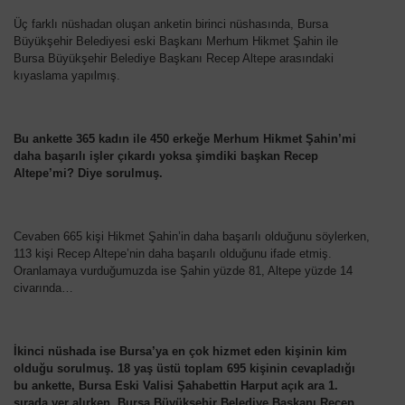
Üç farklı nüshadan oluşan anketin birinci nüshasında, Bursa
Büyükşehir Belediyesi eski Başkanı Merhum Hikmet Şahin ile
Bursa Büyükşehir Belediye Başkanı Recep Altepe arasındaki
kıyaslama yapılmış.
Bu ankette 365 kadın ile 450 erkeğe Merhum Hikmet Şahin’mi
daha başarılı işler çıkardı yoksa şimdiki başkan Recep
Altepe’mi? Diye sorulmuş.
Cevaben 665 kişi Hikmet Şahin’in daha başarılı olduğunu söylerken,
113 kişi Recep Altepe’nin daha başarılı olduğunu ifade etmiş.
Oranlamaya vurduğumuzda ise Şahin yüzde 81, Altepe yüzde 14
civarında…
İkinci nüshada ise Bursa’ya en çok hizmet eden kişinin kim
olduğu sorulmuş. 18 yaş üstü toplam 695 kişinin cevapladığı
bu ankette, Bursa Eski Valisi Şahabettin Harput açık ara 1.
sırada yer alırken, Bursa Büyükşehir Belediye Başkanı Recep