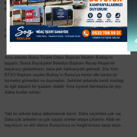
Bursa’da her kesimden deneklerin takdirini almış olduğuna
tanık olduk
.
Açıkçası bu anketin ne amaçla ve kimin adına yaptırıldığı
konusunda sağlıklı bir fikir yürütemedim.
Ama ankette Bursa Ticaret Odası Başkanı İbrahim Burkay’ın
başarılı, Bursa Büyükşehir Belediye Başkanı Recep Altepe’nin
başarısız gösterilmesi, bana pek hakkaniyetli gelmedi. Zira Yeni
BTSO Başkanı seçilen Burkay’ın Bursa’ya henüz elle tutulur bir
hizmetini görmedim ve duymadım. Sektörel anlamda kendi mesleği
ile ilgili başarılı bir işadamı olabilir. Ama siyaset bambaşka bir şey.
Adeta kurtlar sofrası
Tabi bu ankete bakıp aldanmamak lazım. Daha seçimlere çok var.
Daha çok anketler ve çok sürpriz isimler ortaya çıkartılır. Allah en
hayırlısını ve ehil olanını Bursa’mıza ve İnegöl’ümüze nasip etsin…